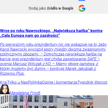
Dodaj jako
źródło w Google
Wrze po roku Nawrockiego. „Największa hańba” kontra
„Cała Europa nam go zazdrości”
Po pierwszym roku prezydentury nic nie wskazuje na to, żeby
Karol Nawrocki wyciszył spory między dwoma zwaśnionymi
politycznymi obozami. – Dotychczas największą hańbą na
karcie jego prezydentury jest chyba zawetowanie SAFE –
ocenia Mariusz Witczak z KO. – Mamy głowę państwa, z
której możemy być dumni – kontruje Marek Jakubiak z
Rozwoju Plus.
Kraj
Tylko u Nas
Polityka
Opinie i komentarze
Tygodnik Wprost
Magdalena
Frindt