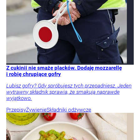
Z cukinii nie smażę placków. Dodaję mozzarellę
i robię chrupiące gofry
Lubisz gofry? Gdy spróbujesz tych przepadniesz. Jeden
wytrawny składnik sprawia, że smakują naprawdę
wyjątkowo.
Przepisy
Żywienie
Składniki odżywcze