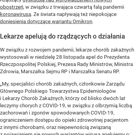
obostrzeń
, w związku z trwająca czwartą falą pandemii
koronawirusa
. Ze świata napływają też niepokojące
doniesienia dotyczące wariantu Omikron
.
Lekarze apelują do rządzących o działania
W związku z rozwojem pandemii, lekarze chorób zakaźnych
wystosowali w niedzielę 28 listopada apel do Prezydenta
Rzeczpospolitej Polskiej, Prezesa Rady Ministrów, Ministra
Zdrowia, Marszałka Sejmu RP i Marszałka Senatu RP.
„My, specjaliści chorób zakaźnych, członkowie Zarządu
Głównego Polskiego Towarzystwa Epidemiologów
i Lekarzy Chorób Zakaźnych, którzy od blisko dwóch lat
leczymy chorych z COVID-19, w związku z olbrzymią liczbą
zachorowań i zgonów spowodowanych COVID-19,
ograniczeniem dostępu do opieki zdrowotnej pacjentom
z innymi chorobami, oraz niepewnością związaną
z pojawianiem się nowych wariantów wirusa apelujemy o: