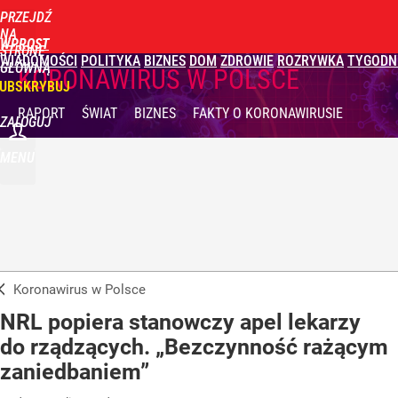
PRZEJDŹ
NA
WPROST
STRONĘ
WIADOMOŚCI
POLITYKA
BIZNES
DOM
ZDROWIE
ROZRYWKA
TYGODN
GŁÓWNĄ
KORONAWIRUS W POLSCE
UBSKRYBUJ
RAPORT
ŚWIAT
BIZNES
FAKTY
O KORONAWIRUSIE
ZALOGUJ
MENU
Koronawirus w Polsce
NRL popiera stanowczy apel lekarzy
do rządzących. „Bezczynność rażącym
zaniedbaniem”