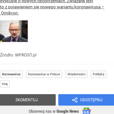
dyskusję o nowych obostrzeniach. Związane jest
to z pojawieniem się nowego wariantu koronawirusa –
Omikron.
Źródło:
WPROST.pl
Koronawirus
Koronawirus w Polsce
Wiadomości
Polityka
Kraj
SKOMENTUJ
UDOSTĘPNIJ
Obserwuj nas
w
Google News