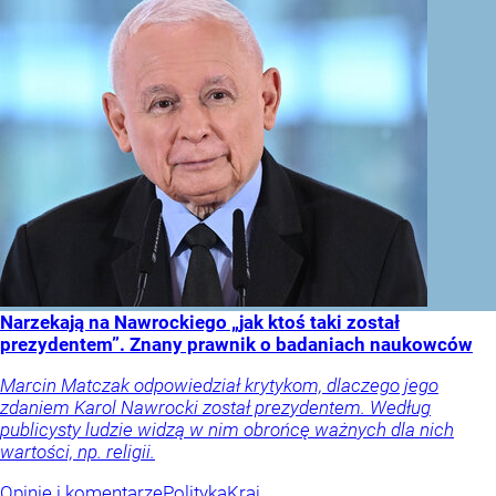
Narzekają na Nawrockiego „jak ktoś taki został
prezydentem”. Znany prawnik o badaniach naukowców
Marcin Matczak odpowiedział krytykom, dlaczego jego
zdaniem Karol Nawrocki został prezydentem. Według
publicysty ludzie widzą w nim obrońcę ważnych dla nich
wartości, np. religii.
Opinie i komentarze
Polityka
Kraj