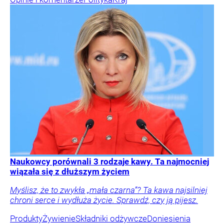
Naukowcy porównali 3 rodzaje kawy. Ta najmocniej
wiązała się z dłuższym życiem
Myślisz, że to zwykła „mała czarna”? Ta kawa najsilniej
chroni serce i wydłuża życie. Sprawdź, czy ją pijesz.
Produkty
Żywienie
Składniki odżywcze
Doniesienia