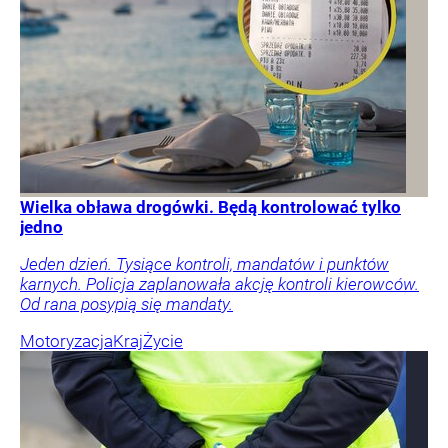
Wielka obława drogówki. Będą kontrolować tylko
jedno
Jeden dzień. Tysiące kontroli, mandatów i punktów
karnych. Policja zaplanowała akcję kontroli kierowców.
Od rana posypią się mandaty.
Motoryzacja
Kraj
Życie