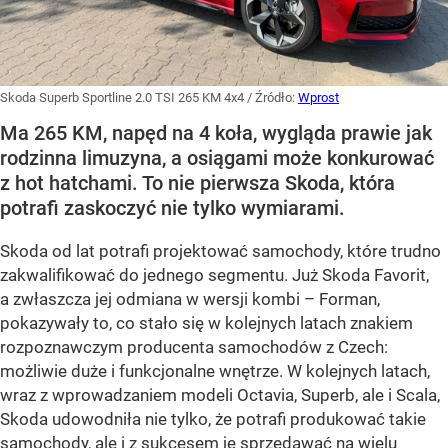
Skoda Superb Sportline 2.0 TSI 265 KM 4x4
/ Źródło:
Wprost
Ma 265 KM, napęd na 4 koła, wygląda prawie jak
rodzinna limuzyna, a osiągami może konkurować
z hot hatchami. To nie pierwsza Skoda, która
potrafi zaskoczyć nie tylko wymiarami.
Skoda od lat potrafi projektować samochody, które trudno
zakwalifikować do jednego segmentu. Już Skoda Favorit,
a zwłaszcza jej odmiana w wersji kombi – Forman,
pokazywały to, co stało się w kolejnych latach znakiem
rozpoznawczym producenta samochodów z Czech:
możliwie duże i funkcjonalne wnętrze. W kolejnych latach,
wraz z wprowadzaniem modeli Octavia, Superb, ale i Scala,
Skoda udowodniła nie tylko, że potrafi produkować takie
samochody, ale i z sukcesem je sprzedawać na wielu