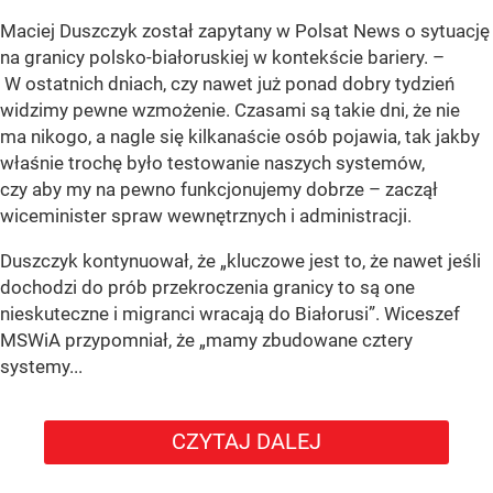
Maciej Duszczyk został zapytany w Polsat News o sytuację
na granicy polsko-białoruskiej w kontekście bariery. –
W ostatnich dniach, czy nawet już ponad dobry tydzień
widzimy pewne wzmożenie. Czasami są takie dni, że nie
ma nikogo, a nagle się kilkanaście osób pojawia, tak jakby
właśnie trochę było testowanie naszych systemów,
czy aby my na pewno funkcjonujemy dobrze – zaczął
wiceminister spraw wewnętrznych i administracji.
Duszczyk kontynuował, że „kluczowe jest to, że nawet jeśli
dochodzi do prób przekroczenia granicy to są one
nieskuteczne i migranci wracają do Białorusi”. Wiceszef
MSWiA przypomniał, że „mamy zbudowane cztery
systemy...
CZYTAJ DALEJ