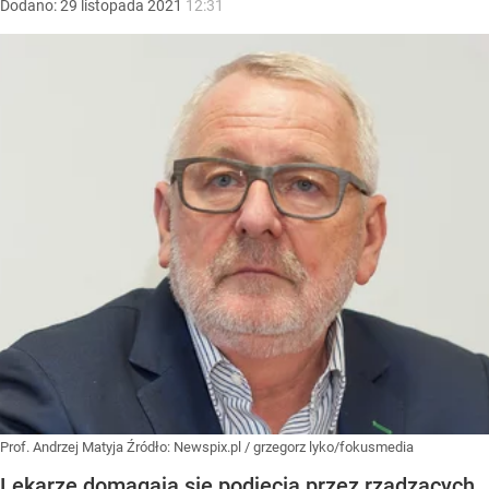
Dodano:
29
listopada
2021
12:31
Prof. Andrzej Matyja
Źródło:
Newspix.pl
/
grzegorz lyko/fokusmedia
Lekarze domagają się podjęcia przez rządzących