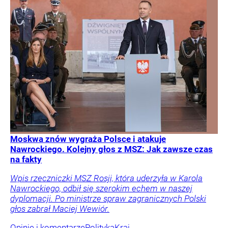
Moskwa znów wygraża Polsce i atakuje
Nawrockiego. Kolejny głos z MSZ: Jak zawsze czas
na fakty
Wpis rzeczniczki MSZ Rosji, która uderzyła w Karola
Nawrockiego, odbił się szerokim echem w naszej
dyplomacji. Po ministrze spraw zagranicznych Polski
głos zabrał Maciej Wewiór.
Opinie i komentarze
Polityka
Kraj