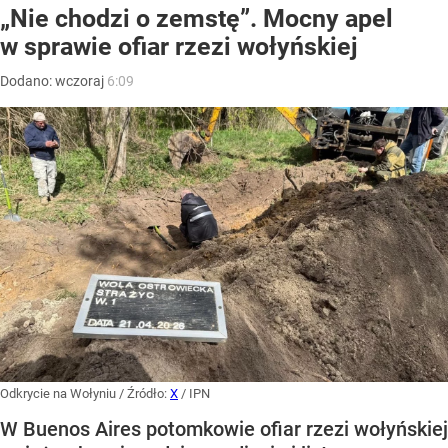
„Nie chodzi o zemstę”. Mocny apel
w sprawie ofiar rzezi wołyńskiej
Dodano:
wczoraj
6:09
Odkrycie na Wołyniu
/ Źródło:
X
/
IPN
W Buenos Aires potomkowie ofiar rzezi wołyńskiej