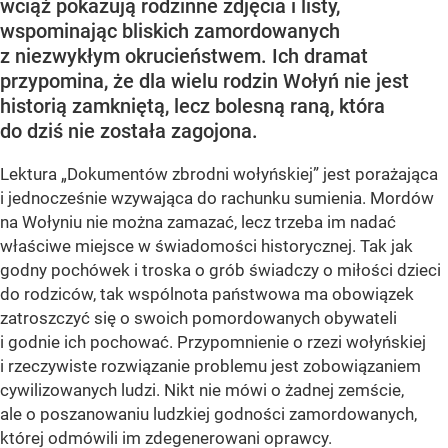
wciąż pokazują rodzinne zdjęcia i listy,
wspominając bliskich zamordowanych
z niezwykłym okrucieństwem. Ich dramat
przypomina, że dla wielu rodzin Wołyń nie jest
historią zamkniętą, lecz bolesną raną, która
do dziś nie została zagojona.
Lektura „Dokumentów zbrodni wołyńskiej” jest porażająca
i jednocześnie wzywająca do rachunku sumienia. Mordów
na Wołyniu nie można zamazać, lecz trzeba im nadać
właściwe miejsce w świadomości historycznej. Tak jak
godny pochówek i troska o grób świadczy o miłości dzieci
do rodziców, tak wspólnota państwowa ma obowiązek
zatroszczyć się o swoich pomordowanych obywateli
i godnie ich pochować. Przypomnienie o rzezi wołyńskiej
i rzeczywiste rozwiązanie problemu jest zobowiązaniem
cywilizowanych ludzi. Nikt nie mówi o żadnej zemście,
ale o poszanowaniu ludzkiej godności zamordowanych,
której odmówili im zdegenerowani oprawcy.