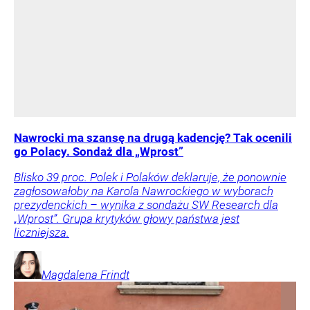
Nawrocki ma szansę na drugą kadencję? Tak ocenili
go Polacy. Sondaż dla „Wprost”
Blisko 39 proc. Polek i Polaków deklaruje, że ponownie
zagłosowałoby na Karola Nawrockiego w wyborach
prezydenckich – wynika z sondażu SW Research dla
„Wprost”. Grupa krytyków głowy państwa jest
liczniejsza.
Magdalena
Frindt