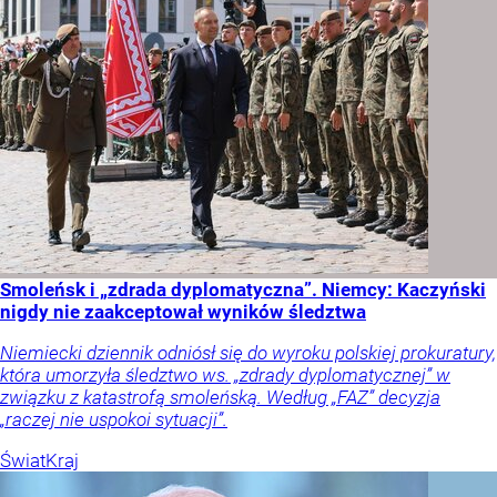
Smoleńsk i „zdrada dyplomatyczna”. Niemcy: Kaczyński
nigdy nie zaakceptował wyników śledztwa
Niemiecki dziennik odniósł się do wyroku polskiej prokuratury,
która umorzyła śledztwo ws. „zdrady dyplomatycznej” w
związku z katastrofą smoleńską. Według „FAZ” decyzja
„raczej nie uspokoi sytuacji”.
Świat
Kraj