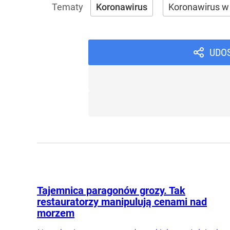
Koronawirus
Koronawirus w
UDO
Tajemnica paragonów grozy. Tak
restauratorzy manipulują cenami nad
morzem