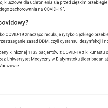
, kluczowe dla uchronienia się przed ciężkim przebiegi
żkiego zachorowania na COVID-19”.
 covidowy?
wko COVID-19 znacząco redukuje ryzyko ciężkiego przeb
przestrzeganie zasad DDM, czyli dystansu, dezynfekcji i
eny klinicznej 1133 pacjentów z COVID-19 z kilkunastu o
ez Uniwersytet Medyczny w Białymstoku (lider badania)
 Warszawie.