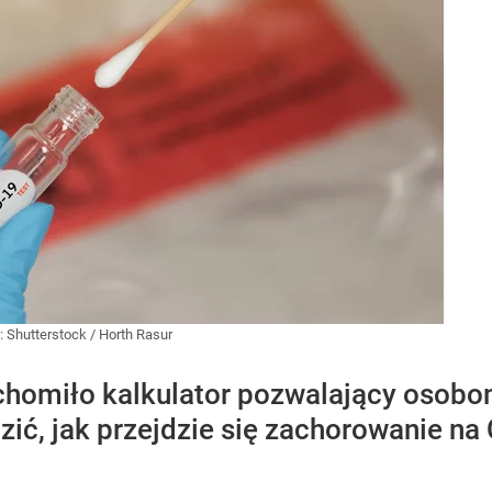
:
Shutterstock
/
Horth Rasur
chomiło kalkulator pozwalający osob
ić, jak przejdzie się zachorowanie na