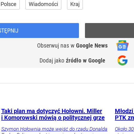
 Polsce
Wiadomości
Kraj
STĘPNIJ
Obserwuj nas
w
Google News
Dodaj jako
źródło w Google
Taki plan ma dotyczyć Hołowni. Miller
Młodzi 
i Komorowski mówią o politycznej grze
PTK zm
Szymon Hołownia może wejść do rządu Donalda
Około 30