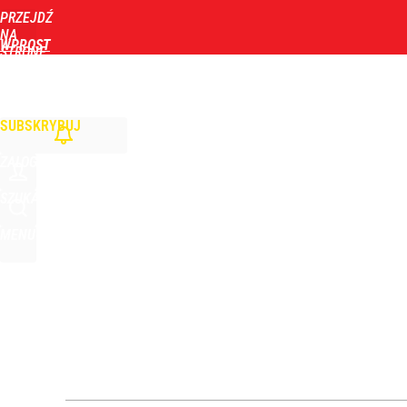
PRZEJDŹ
Udostępnij
0
Skomentuj
NA
WPROST
STRONĘ
GŁÓWNĄ
WIADOMOŚCI
POLITYKA
BIZNES
DOM
ZDROWIE
ROZRYWKA
TYGOD
Taki plan ma dotyczyć Hołowni. Miller i Komorowsk
SUBSKRYBUJ
dodaj
ZALOGUJ
Tajemnica paragonów grozy. Tak restauratorzy m
SZUKAJ
MENU
3
Pomysł PiS skonfrontowany z rzeczywistością. Ty
2