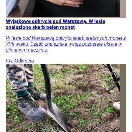
Wyjątkowe odkrycie pod Warszawą. W lesie
znaleziono skarb pełen monet
W lesie pod Warszawą odkryto skarb srebrnych monet z
XVII wieku. Część znaleziska wciąż pozostaje ukryta w
glinianym naczyniu.
Kraj
Odkrycia