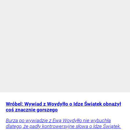
Wróbel: Wywiad z Woydyłło o Idze Świątek obnażył
coś znacznie gorszego
Burza po wywiadzie z Ewą Woydyłło nie wybuchła
dlatego, że padły kontrowersyjne słowa o Idze Świątek.