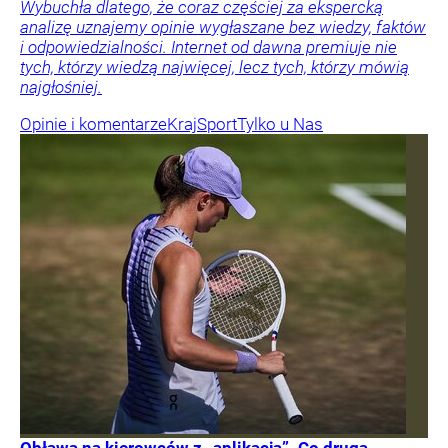
Wybuchła dlatego, że coraz częściej za ekspercką
analizę uznajemy opinie wygłaszane bez wiedzy, faktów
i odpowiedzialności. Internet od dawna premiuje nie
tych, którzy wiedzą najwięcej, lecz tych, którzy mówią
najgłośniej.
Opinie i komentarze
Kraj
Sport
Tylko u Nas