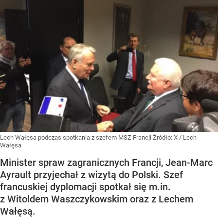
Lech Wałęsa podczas spotkania z szefem MSZ Francji
Źródło:
X
/
Lech
Wałęsa
Minister spraw zagranicznych Francji, Jean-Marc
Ayrault przyjechał z wizytą do Polski. Szef
francuskiej dyplomacji spotkał się m.in.
z Witoldem Waszczykowskim oraz z Lechem
Wałęsą.