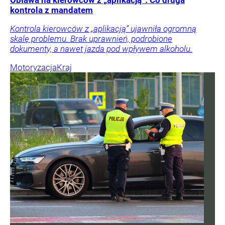
Obława na kierowców z „aplikacją”. Co druga
kontrola z mandatem
Kontrola kierowców z „aplikacją” ujawniła ogromną
skalę problemu. Brak uprawnień, podrobione
dokumenty, a nawet jazda pod wpływem alkoholu.
Motoryzacja
Kraj