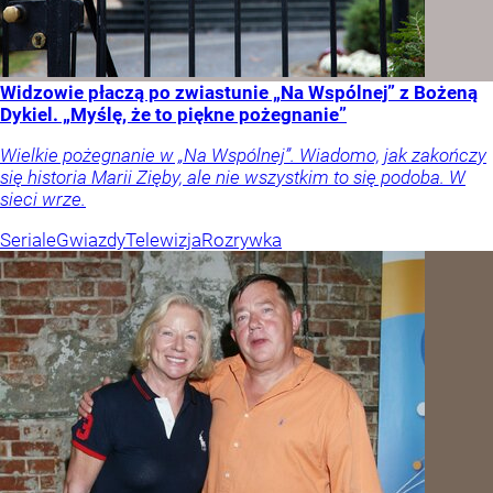
Widzowie płaczą po zwiastunie „Na Wspólnej” z Bożeną
Dykiel. „Myślę, że to piękne pożegnanie”
Wielkie pożegnanie w „Na Wspólnej”. Wiadomo, jak zakończy
się historia Marii Zięby, ale nie wszystkim to się podoba. W
sieci wrze.
Seriale
Gwiazdy
Telewizja
Rozrywka