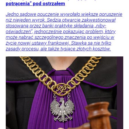
potrącenia” pod ostrzałem
Jedno sądowe pouczenie wywołało większe poruszenie
niż niejeden wyrok. Sędzia otwarcie zakwestionował
stosowaną przez banki praktykę składania „niby-
oświadczeń”, jednocześnie pokazując problem, który
może nabrać szczególnego znaczenia po wejściu w
życie nowej ustawy frankowej. Stawką są nie tylko
zasady procesu, ale także tysiące złotych kosztów.