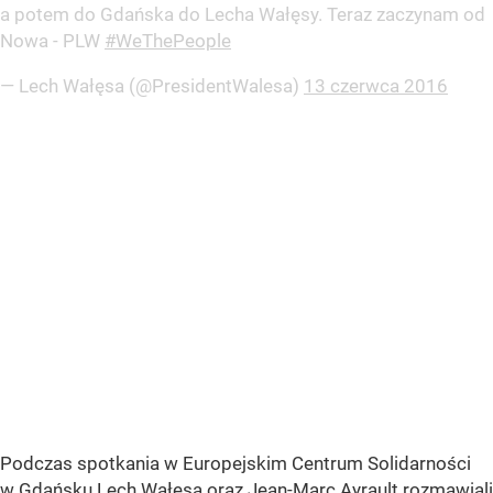
a potem do Gdańska do Lecha Wałęsy. Teraz zaczynam od
Nowa - PLW
#WeThePeople
— Lech Wałęsa (@PresidentWalesa)
13 czerwca 2016
Podczas spotkania w Europejskim Centrum Solidarności
w Gdańsku Lech Wałęsa oraz Jean-Marc Ayrault rozmawiali