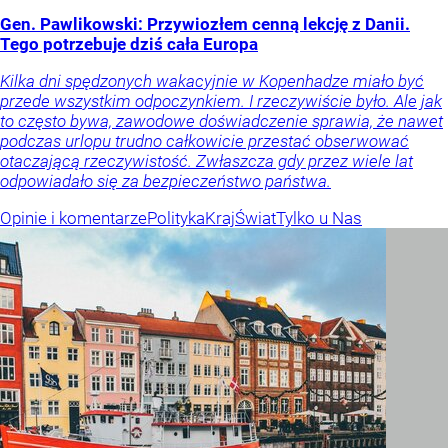
Gen. Pawlikowski: Przywiozłem cenną lekcję z Danii.
Tego potrzebuje dziś cała Europa
Kilka dni spędzonych wakacyjnie w Kopenhadze miało być
przede wszystkim odpoczynkiem. I rzeczywiście było. Ale jak
to często bywa, zawodowe doświadczenie sprawia, że nawet
podczas urlopu trudno całkowicie przestać obserwować
otaczającą rzeczywistość. Zwłaszcza gdy przez wiele lat
odpowiadało się za bezpieczeństwo państwa.
Opinie i komentarze
Polityka
Kraj
Świat
Tylko u Nas