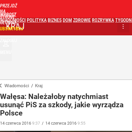
PRZEJDŹ
NA
WPROST
STRONĘ
WIADOMOŚCI
POLITYKA
BIZNES
DOM
ZDROWIE
ROZRYWKA
TYGODN
GŁÓWNĄ
KRAJ
UBSKRYBUJ
ZALOGUJ
MENU
Wiadomości
/
Kraj
Wałęsa: Należałoby natychmiast
usunąć PiS za szkody, jakie wyrządza
Polsce
14
czerwca
2016
9:37
/
14
czerwca
2016
9:55