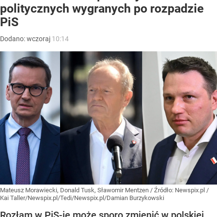
politycznych wygranych po rozpadzie
PiS
Dodano:
wczoraj
10:14
Mateusz Morawiecki, Donald Tusk, Sławomir Mentzen
/ Źródło:
Newspix.pl
/
Kai Taller/Newspix.pl/Tedi/Newspix.pl/Damian Burzykowski
Rozłam w PiS-ie może sporo zmienić w polskiej