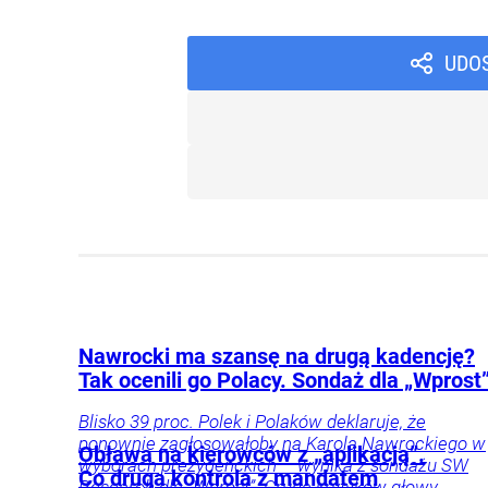
UDO
Nawrocki ma szansę na drugą kadencję?
Tak ocenili go Polacy. Sondaż dla „Wprost
Blisko 39 proc. Polek i Polaków deklaruje, że
ponownie zagłosowałoby na Karola Nawrockiego w
Obława na kierowców z „aplikacją”.
wyborach prezydenckich – wynika z sondażu SW
Co druga kontrola z mandatem
Research dla „Wprost”. Grupa krytyków głowy