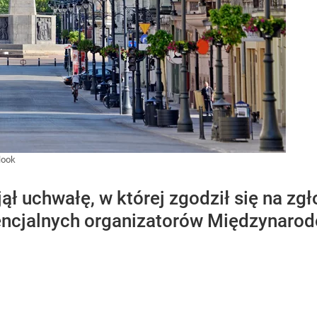
look
ął uchwałę, w której zgodził się na zg
otencjalnych organizatorów Międzynar