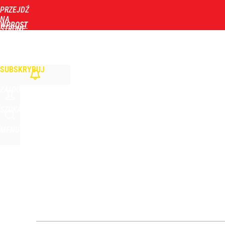
PRZEJDŹ
Udostępnij
9
Skomentuj
NA
WPROST
STRONĘ
GŁÓWNĄ
WIADOMOŚCI
POLITYKA
BIZNES
DOM
ZDROWIE
ROZRYWKA
TYGOD
Nawrocki ma szansę na drugą kadencję? Tak ocenil
SUBSKRYBUJ
10
ZALOGUJ
Zaginęły 3 siostry. Najmłodsza ma 14 lat
SZUKAJ
MENU
2
Zmiana przed wyborami w Krakowie. Kandydatka T
1