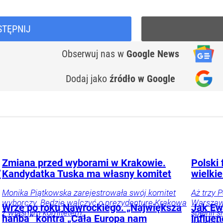
STĘPNIJ
Obserwuj nas
w
Google News
Dodaj jako
źródło w Google
Zmiana przed wyborami w Krakowie.
Polski 
”
Kandydatka Tuska ma własny komitet
wielkie
Monika Piątkowska zarejestrowała swój komitet
Aż trzy 
wyborczy. Będzie walczyć o prezydenturę Krakowa
Warszawi
Wrze po roku Nawrockiego. „Największa
Jak Ewa
z własnym komitetem.
spełnił 
hańba” kontra „Cała Europa nam
influe
tytuł już