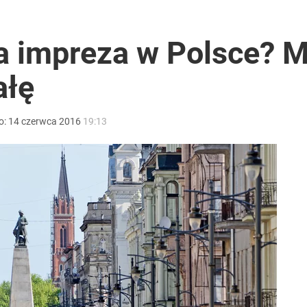
ter ujawnił powód
a impreza w Polsce? M
ałę
ntra „Cała Europa nam go zazdrości”
o:
14
czerwca
2016
19:13
2030 roku?