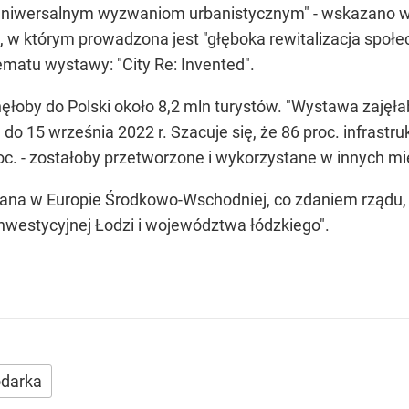
 i uniwersalnym wyzwaniom urbanistycznym" - wskazano
w którym prowadzona jest "głęboka rewitalizacja społecz
matu wystawy: "City Re: Invented".
nęłoby do Polski około 8,2 mln turystów. "Wystawa zaję
 do 15 września 2022 r. Szacuje się, że 86 proc. infrastr
oc. - zostałoby przetworzone i wykorzystane w innych mi
na w Europie Środkowo-Wschodniej, co zdaniem rządu, z
inwestycyjnej Łodzi i województwa łódzkiego".
darka