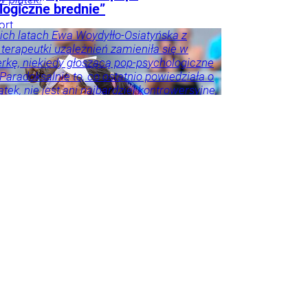
logiczne brednie”
ort
ich latach Ewa Woydyłło-Osiatyńska z
 terapeutki uzależnień zamieniła się w
erkę, niekiedy głoszącą pop-psychologiczne
 Paradoksalnie to, co ostatnio powiedziała o
tek, nie jest ani najbardziej kontrowersyjne,
roźniejsze. Problem w tym, że wszyscy
 że tego nie widzą.