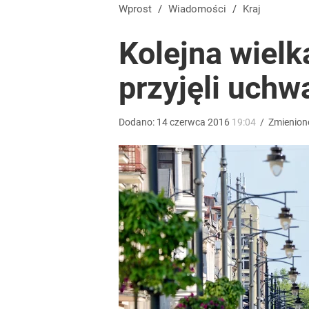
Dlaczego Andrzej Duda się nie udziela? Były minis
Wprost
/
Wiadomości
/
Kraj
Kolejna wielk
dodaj
przyjęli uchw
Wrze po roku Nawrockiego. „Największa hańba” ko
Dodano:
14
czerwca
2016
19:04
/
Zmienion
15
Farmacja: wzrost pod presją. co czeka branżę do 
dodaj