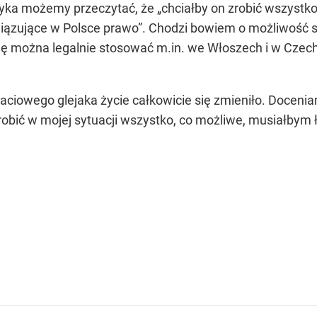
ityka możemy przeczytać, że „chciałby on zrobić wszystk
wiązujące w Polsce prawo”. Chodzi bowiem o możliwość
ię można legalnie stosować m.in. we Włoszech i w Cze
ciowego glejaka życie całkowicie się zmieniło. Doceniam
zrobić w mojej sytuacji wszystko, co możliwe, musiałby