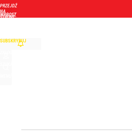
PRZEJDŹ
Udostępnij
44
Skomentuj
NA
WPROST
STRONĘ
GŁÓWNĄ
WIADOMOŚCI
POLITYKA
BIZNES
DOM
ZDROWIE
ROZRYWKA
TYGOD
Wrze po roku Nawrockiego. „Największa hańba” ko
SUBSKRYBUJ
16
ZALOGUJ
Olbrychski napisał list do Tuska, doszło do interw
SZUKAJ
MENU
dodaj
Ile kosztowały obchody rocznicy Nawrockiego? W
dodaj