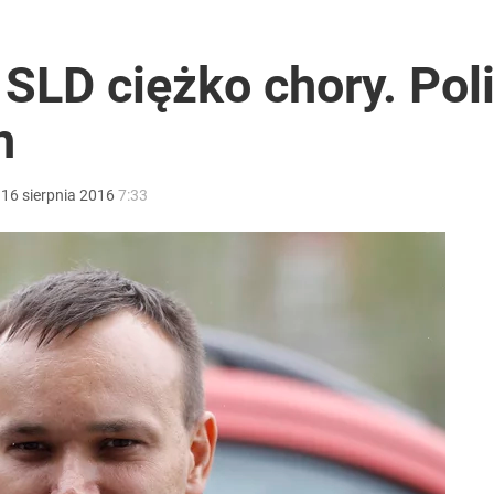
rzezi wołyńskiej
 SLD ciężko chory. Poli
h
ącego Romanowskiego. Twarda deklaracja
:
16
sierpnia
2016
7:33
2030 roku?