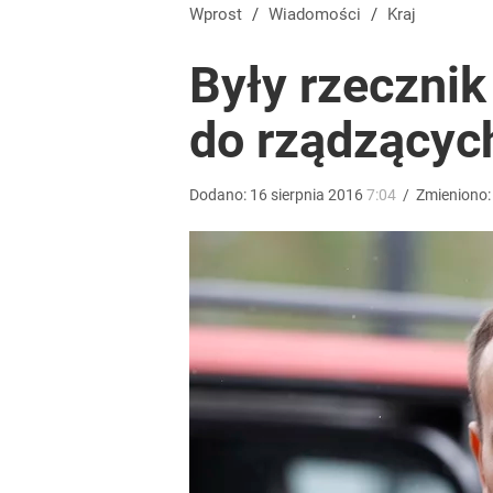
„Nie chodzi o zemstę”. Mocny apel w sprawie ofiar 
Wprost
/
Wiadomości
/
Kraj
Były rzecznik
dodaj
do rządzącyc
Opus Dei reaguje ws. sensacyjnego tropu dotycz
Dodano:
16
sierpnia
2016
7:04
/
Zmieniono
1
Farmacja: wzrost pod presją. co czeka branżę do 
1