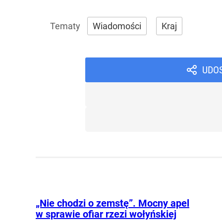
Wiadomości
Kraj
UDO
„Nie chodzi o zemstę”. Mocny apel
w sprawie ofiar rzezi wołyńskiej