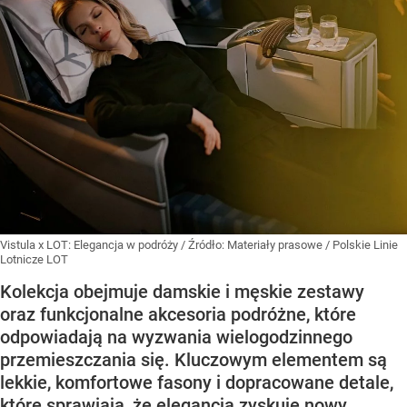
Vistula x LOT: Elegancja w podróży
/ Źródło:
Materiały prasowe
/
Polskie Linie
Lotnicze LOT
Kolekcja obejmuje damskie i męskie zestawy
oraz funkcjonalne akcesoria podróżne, które
odpowiadają na wyzwania wielogodzinnego
przemieszczania się. Kluczowym elementem są
lekkie, komfortowe fasony i dopracowane detale,
które sprawiają, że elegancja zyskuje nowy