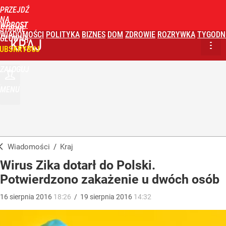
PRZEJDŹ
NA
WPROST
STRONĘ
WIADOMOŚCI
POLITYKA
BIZNES
DOM
ZDROWIE
ROZRYWKA
TYGODN
GŁÓWNĄ
KRAJ
UBSKRYBUJ
ZALOGUJ
MENU
Wiadomości
/
Kraj
Wirus Zika dotarł do Polski.
Potwierdzono zakażenie u dwóch osób
16
sierpnia
2016
18:26
/
19
sierpnia
2016
14:32