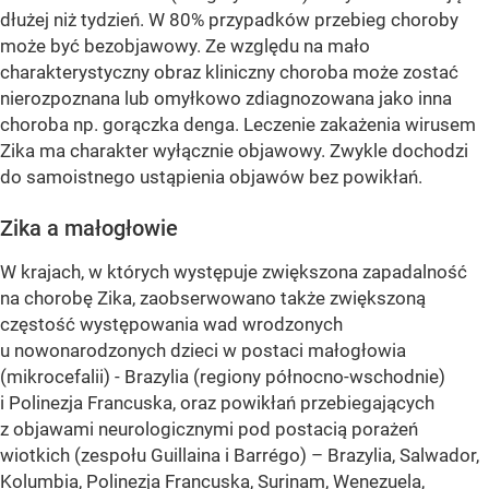
dłużej niż tydzień. W 80% przypadków przebieg choroby
może być bezobjawowy. Ze względu na mało
charakterystyczny obraz kliniczny choroba może zostać
nierozpoznana lub omyłkowo zdiagnozowana jako inna
choroba np. gorączka denga. Leczenie zakażenia wirusem
Zika ma charakter wyłącznie objawowy. Zwykle dochodzi
do samoistnego ustąpienia objawów bez powikłań.
Zika a małogłowie
W krajach, w których występuje zwiększona zapadalność
na chorobę Zika, zaobserwowano także zwiększoną
częstość występowania wad wrodzonych
u nowonarodzonych dzieci w postaci małogłowia
(mikrocefalii) - Brazylia (regiony północno-wschodnie)
i Polinezja Francuska, oraz powikłań przebiegających
z objawami neurologicznymi pod postacią porażeń
wiotkich (zespołu Guillaina i Barrégo) – Brazylia, Salwador,
Kolumbia, Polinezja Francuska, Surinam, Wenezuela,