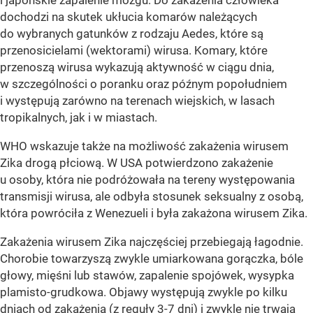
i japońskie zapalenie mózgu. Do zakażenia człowieka
dochodzi na skutek ukłucia komarów należących
do wybranych gatunków z rodzaju Aedes, które są
przenosicielami (wektorami) wirusa. Komary, które
przenoszą wirusa wykazują aktywność w ciągu dnia,
w szczególności o poranku oraz późnym popołudniem
i występują zarówno na terenach wiejskich, w lasach
tropikalnych, jak i w miastach.
WHO wskazuje także na możliwość zakażenia wirusem
Zika drogą płciową. W USA potwierdzono zakażenie
u osoby, która nie podróżowała na tereny występowania
transmisji wirusa, ale odbyła stosunek seksualny z osobą,
która powróciła z Wenezueli i była zakażona wirusem Zika.
Zakażenia wirusem Zika najczęściej przebiegają łagodnie.
Chorobie towarzyszą zwykle umiarkowana gorączka, bóle
głowy, mięśni lub stawów, zapalenie spojówek, wysypka
plamisto-grudkowa. Objawy występują zwykle po kilku
dniach od zakażenia (z reguły 3-7 dni) i zwykle nie trwają