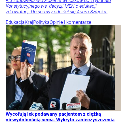
PiS zapowiedziało złożenie wniosków do Trybunału
Konstytucyjnego ws. decyzji MEN o edukacji
zdrowotnej. Do sprawy odniósł się Adam Szłapka.
Edukacja
Kraj
Polityka
Opinie i komentarze
Wycofują lek podawany pacjentom z ciężką
niewydolnością serca. Wykryto zanieczyszczenia