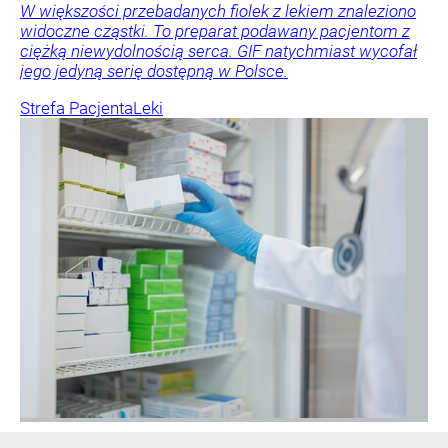
W większości przebadanych fiolek z lekiem znaleziono
widoczne cząstki. To preparat podawany pacjentom z
ciężką niewydolnością serca. GIF natychmiast wycofał
jego jedyną serię dostępną w Polsce.
Strefa Pacjenta
Leki