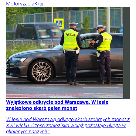
Motoryzacja
Kraj
Wyjątkowe odkrycie pod Warszawą. W lesie
znaleziono skarb pełen monet
W lesie pod Warszawą odkryto skarb srebrnych monet z
XVII wieku. Część znaleziska wciąż pozostaje ukryta w
glinianym naczyniu.