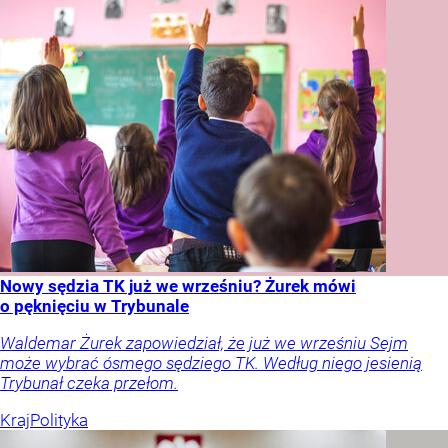
Nowy sędzia TK już we wrześniu? Żurek mówi
o pęknięciu w Trybunale
Waldemar Żurek zapowiedział, że już we wrześniu Sejm
może wybrać ósmego sędziego TK. Według niego jesienią
Trybunał czeka przełom.
Kraj
Polityka