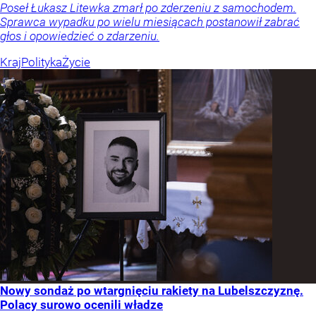
Poseł Łukasz Litewka zmarł po zderzeniu z samochodem.
Sprawca wypadku po wielu miesiącach postanowił zabrać
głos i opowiedzieć o zdarzeniu.
Kraj
Polityka
Życie
Nowy sondaż po wtargnięciu rakiety na Lubelszczyznę.
Polacy surowo ocenili władze