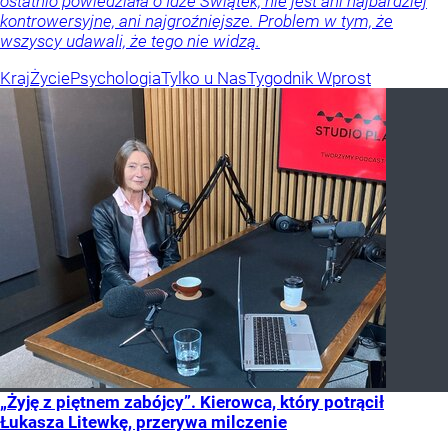
ostatnio powiedziała o Idze Świątek, nie jest ani najbardziej
kontrowersyjne, ani najgroźniejsze. Problem w tym, że
wszyscy udawali, że tego nie widzą.
Kraj
Życie
Psychologia
Tylko u Nas
Tygodnik Wprost
„Żyję z piętnem zabójcy”. Kierowca, który potrącił
Łukasza Litewkę, przerywa milczenie