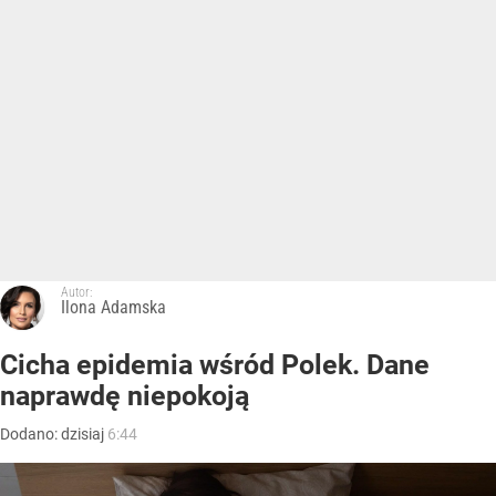
Autor:
Ilona Adamska
Cicha epidemia wśród Polek. Dane
naprawdę niepokoją
Dodano:
dzisiaj
6:44