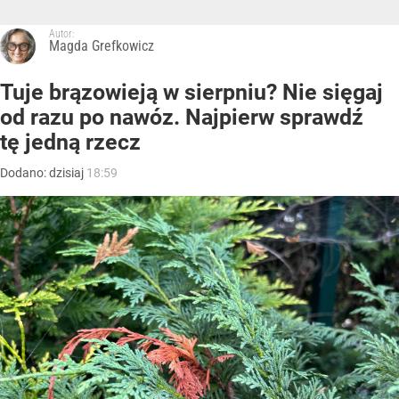
Autor:
Magda Grefkowicz
Tuje brązowieją w sierpniu? Nie sięgaj
od razu po nawóz. Najpierw sprawdź
tę jedną rzecz
Dodano:
dzisiaj
18:59