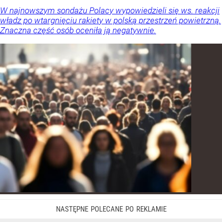
W najnowszym sondażu Polacy wypowiedzieli się ws. reakcji
władz po wtargnięciu rakiety w polską przestrzeń powietrzną.
Znaczna część osób oceniła ją negatywnie.