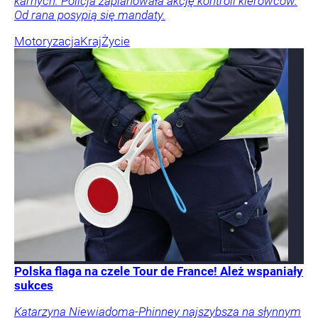
karnych. Policja zaplanowała akcję kontroli kierowców.
Od rana posypią się mandaty.
Motoryzacja
Kraj
Życie
Polska flaga na czele Tour de France! Ależ wspaniały
sukces
Katarzyna Niewiadoma-Phinney najszybsza na słynnym