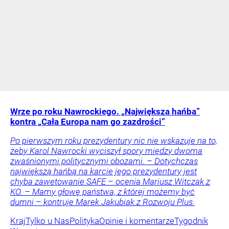
Wrze po roku Nawrockiego. „Największa hańba”
kontra „Cała Europa nam go zazdrości”
Po pierwszym roku prezydentury nic nie wskazuje na to,
żeby Karol Nawrocki wyciszył spory między dwoma
zwaśnionymi politycznymi obozami. – Dotychczas
największą hańbą na karcie jego prezydentury jest
chyba zawetowanie SAFE – ocenia Mariusz Witczak z
KO. – Mamy głowę państwa, z której możemy być
dumni – kontruje Marek Jakubiak z Rozwoju Plus.
Kraj
Tylko u Nas
Polityka
Opinie i komentarze
Tygodnik