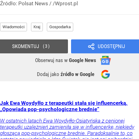
Źródło:
Polsat News
/
/Wprost.pl
Wiadomości
Kraj
Gospodarka
SKOMENTUJ
UDOSTĘPNIJ
3
Obserwuj nas
w
Google News
Dodaj jako
źródło w Google
Jak Ewa Woydyłło z terapeutki stała się influencerką.
„Opowiada pop-psychologiczne brednie”
W ostatnich latach Ewa Woydyłło-Osiatyńska z cenionej
terapeutki uzależnień zamieniła się w influencerkę, niekiedy
głoszącą pop-psychologiczne brednie. Paradoksalnie to, co