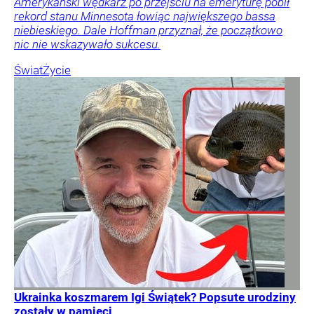
Amerykański wędkarz po przejściu na emeryturę pobił
rekord stanu Minnesota łowiąc największego bassa
niebieskiego. Dale Hoffman przyznał, że początkowo
nic nie wskazywało sukcesu.
Świat
Życie
Ukrainka koszmarem Igi Świątek? Popsute urodziny
zostały w pamięci