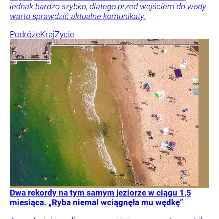
jednak bardzo szybko, dlatego przed wejściem do wody
warto sprawdzić aktualne komunikaty.
Podróże
Kraj
Życie
Dwa rekordy na tym samym jeziorze w ciągu 1,5
miesiąca. „Ryba niemal wciągnęła mu wędkę”