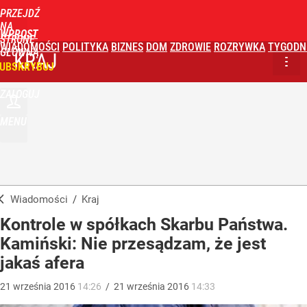
PRZEJDŹ
NA
WPROST
STRONĘ
WIADOMOŚCI
POLITYKA
BIZNES
DOM
ZDROWIE
ROZRYWKA
TYGODN
GŁÓWNĄ
KRAJ
UBSKRYBUJ
ZALOGUJ
MENU
Wiadomości
/
Kraj
Kontrole w spółkach Skarbu Państwa.
Kamiński: Nie przesądzam, że jest
jakaś afera
21
września
2016
14:26
/
21
września
2016
14:33