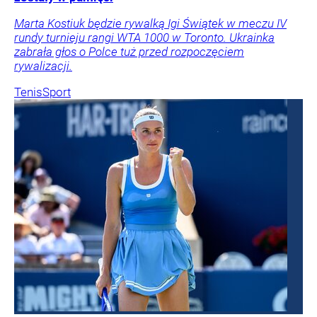
Marta Kostiuk będzie rywalką Igi Świątek w meczu IV
rundy turnieju rangi WTA 1000 w Toronto. Ukrainka
zabrała głos o Polce tuż przed rozpoczęciem
rywalizacji.
Tenis
Sport