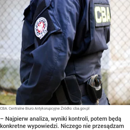
CBA. Centralne Biuro Antykorupcyjne
Źródło:
cba.gov.pl
– Najpierw analiza, wyniki kontroli, potem będą
konkretne wypowiedzi. Niczego nie przesądzam