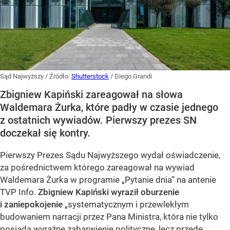
Sąd Najwyższy
/ Źródło:
Shutterstock
/
Diego Grandi
Zbigniew Kapiński zareagował na słowa
Waldemara Żurka, które padły w czasie jednego
z ostatnich wywiadów. Pierwszy prezes SN
doczekał się kontry.
Pierwszy Prezes Sądu Najwyższego wydał oświadczenie,
za pośrednictwem którego zareagował na wywiad
Waldemara Żurka w programie „Pytanie dnia” na antenie
TVP Info.
Zbigniew Kapiński wyraził oburzenie
i zaniepokojenie
„systematycznym i przewlekłym
budowaniem narracji przez Pana Ministra, która nie tylko
posiada wyraźne zabarwienie polityczne, lecz przede