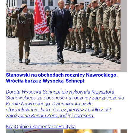
Stanowski na obchodach rocznicy Nawrockiego.
Wróciła burza z Wysocką-Schnepf
Dorota Wysocka-Schnepf skrytykowała Krzysztofa
Stanowskiego za obecność na rocznicy zaprzysiężenia
Karola Nawrockiego. Dziennikarka użyła
sformułowania, które po raz pierwszy padło z ust
założyciela Kanału Zero pod jej adresem.
Kraj
Opinie i komentarze
Polityka