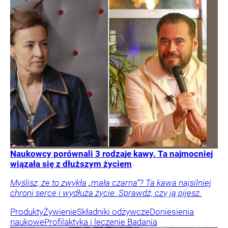
Naukowcy porównali 3 rodzaje kawy. Ta najmocniej
wiązała się z dłuższym życiem
Myślisz, że to zwykła „mała czarna”? Ta kawa najsilniej
chroni serce i wydłuża życie. Sprawdź, czy ją pijesz.
Produkty
Żywienie
Składniki odżywcze
Doniesienia
naukowe
Profilaktyka i leczenie
Badania