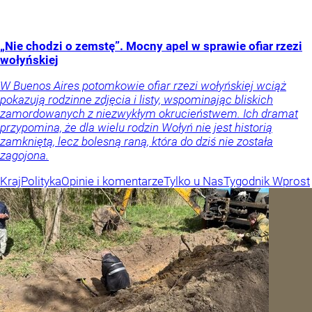
„Nie chodzi o zemstę”. Mocny apel w sprawie ofiar rzezi
wołyńskiej
W Buenos Aires potomkowie ofiar rzezi wołyńskiej wciąż
pokazują rodzinne zdjęcia i listy, wspominając bliskich
zamordowanych z niezwykłym okrucieństwem. Ich dramat
przypomina, że dla wielu rodzin Wołyń nie jest historią
zamkniętą, lecz bolesną raną, która do dziś nie została
zagojona.
Kraj
Polityka
Opinie i komentarze
Tylko u Nas
Tygodnik Wprost