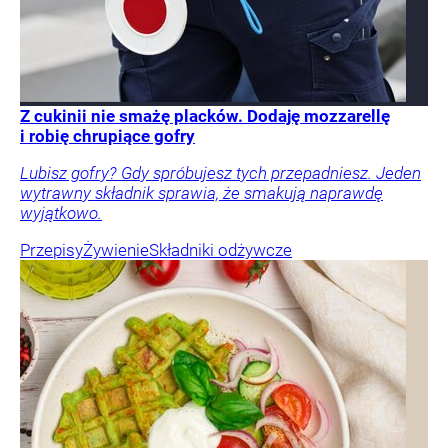
Z cukinii nie smażę placków. Dodaję mozzarellę
i robię chrupiące gofry
Lubisz gofry? Gdy spróbujesz tych przepadniesz. Jeden
wytrawny składnik sprawia, że smakują naprawdę
wyjątkowo.
Przepisy
Żywienie
Składniki odżywcze