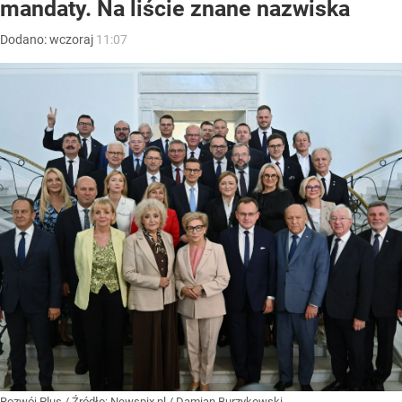
mandaty. Na liście znane nazwiska
Dodano:
wczoraj
11:07
Rozwój Plus
/ Źródło:
Newspix.pl
/
Damian Burzykowski