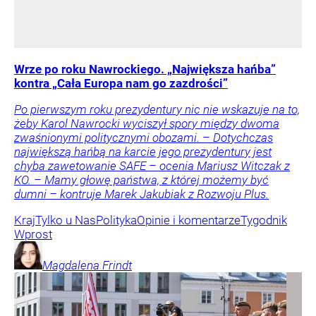
Wrze po roku Nawrockiego. „Największa hańba”
kontra „Cała Europa nam go zazdrości”
Po pierwszym roku prezydentury nic nie wskazuje na to,
żeby Karol Nawrocki wyciszył spory między dwoma
zwaśnionymi politycznymi obozami. – Dotychczas
największą hańbą na karcie jego prezydentury jest
chyba zawetowanie SAFE – ocenia Mariusz Witczak z
KO. – Mamy głowę państwa, z której możemy być
dumni – kontruje Marek Jakubiak z Rozwoju Plus.
Kraj
Tylko u Nas
Polityka
Opinie i komentarze
Tygodnik
Wprost
Magdalena
Frindt