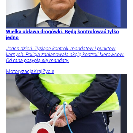
Wielka obława drogówki. Będą kontrolować tylko
jedno
Jeden dzień. Tysiące kontroli, mandatów i punktów
karnych. Policja zaplanowała akcję kontroli kierowców.
Od rana posypią się mandaty.
Motoryzacja
Kraj
Życie