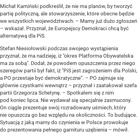
Michał Kamiński podkreślił, że nie ma planów, by tworzyć
partię polityczną, ale stowarzyszenie, które obecne będzie
we wszystkich województwach. – Mamy już dużo zgłoszeń
– wskazał. Przyznał, że Europejscy Demokraci chcą być
alternatywą dla PiS.
Stefan Niesiołowski podczas swojego wystąpienia
przyznał, że ma nadzieję, iż "okres Platforma Obywatelska
ma za sobą". Dodał, że powodem opuszczenia przez niego
szeregów partii był fakt, iż "PiS jest zagrożeniem dla Polski,
a PO przestaje być demokratyczne”. – PO zajmuje się
głównie czystkami wewnątrz – przyznał i zaatakował szefa
partii Grzegorza Schetynę. – Spotkałem się z nim
pod koniec lipca. Nie wydawał się specjalnie zasmucony.
On ciągle prezentuje swój rozradowany uśmiech, który
nie opuszcza go bez względu na okoliczności. To budujące.
Sytuacją z jaką mamy do czynienia w Polsce prowokuje
do prezentowania pełnego garnituru uzębienia – mówił.