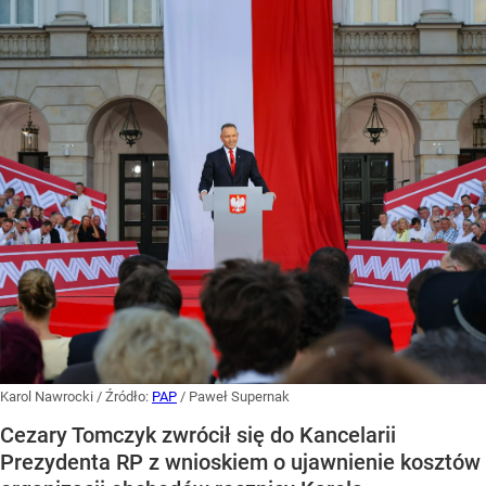
Karol Nawrocki
/ Źródło:
PAP
/
Paweł Supernak
Cezary Tomczyk zwrócił się do Kancelarii
Prezydenta RP z wnioskiem o ujawnienie kosztów