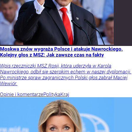
Moskwa znów wygraża Polsce i atakuje Nawrockiego.
Kolejny głos z MSZ: Jak zawsze czas na fakty
Wpis rzeczniczki MSZ Rosji, która uderzyła w Karola
Nawrockiego, odbił się szerokim echem w naszej dyplomacji.
Po ministrze spraw zagranicznych Polski głos zabrał Maciej
Wewiór.
Opinie i komentarze
Polityka
Kraj