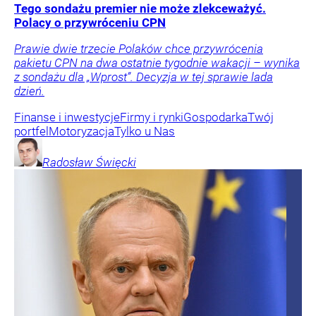
Tego sondażu premier nie może zlekceważyć.
Polacy o przywróceniu CPN
Prawie dwie trzecie Polaków chce przywrócenia
pakietu CPN na dwa ostatnie tygodnie wakacji – wynika
z sondażu dla „Wprost”. Decyzja w tej sprawie lada
dzień.
Finanse i inwestycje
Firmy i rynki
Gospodarka
Twój
portfel
Motoryzacja
Tylko u Nas
Radosław
Święcki