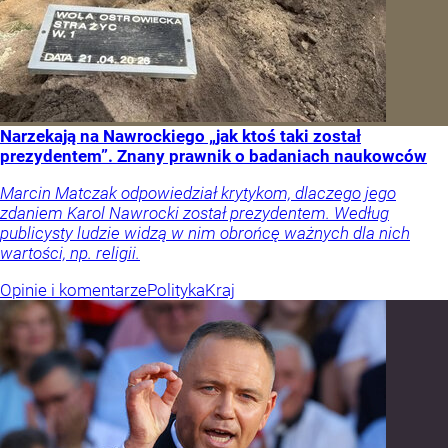
Narzekają na Nawrockiego „jak ktoś taki został
prezydentem”. Znany prawnik o badaniach naukowców
Marcin Matczak odpowiedział krytykom, dlaczego jego
zdaniem Karol Nawrocki został prezydentem. Według
publicysty ludzie widzą w nim obrońcę ważnych dla nich
wartości, np. religii.
Opinie i komentarze
Polityka
Kraj