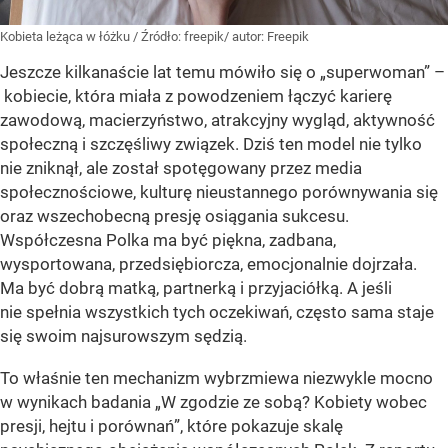
Kobieta leżąca w łóżku
/ Źródło:
freepik/ autor: Freepik
Jeszcze kilkanaście lat temu mówiło się o „superwoman” –
kobiecie, która miała z powodzeniem łączyć karierę
zawodową, macierzyństwo, atrakcyjny wygląd, aktywność
społeczną i szczęśliwy związek. Dziś ten model nie tylko
nie zniknął, ale został spotęgowany przez media
społecznościowe, kulturę nieustannego porównywania się
oraz wszechobecną presję osiągania sukcesu.
Współczesna Polka ma być piękna, zadbana,
wysportowana, przedsiębiorcza, emocjonalnie dojrzała.
Ma być dobrą matką, partnerką i przyjaciółką. A jeśli
nie spełnia wszystkich tych oczekiwań, często sama staje
się swoim najsurowszym sędzią.
To właśnie ten mechanizm wybrzmiewa niezwykle mocno
w wynikach badania „W zgodzie ze sobą? Kobiety wobec
presji, hejtu i porównań”, które pokazuje skalę