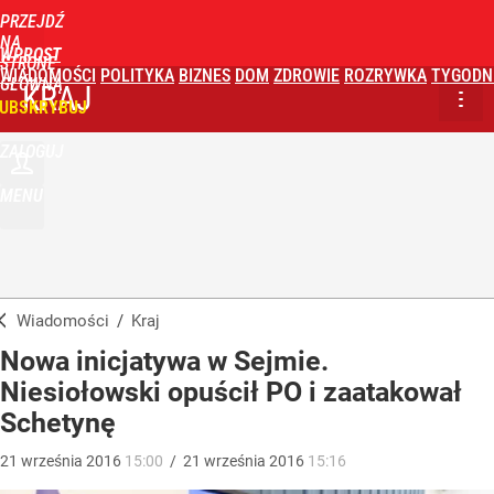
PRZEJDŹ
NA
WPROST
STRONĘ
WIADOMOŚCI
POLITYKA
BIZNES
DOM
ZDROWIE
ROZRYWKA
TYGODN
GŁÓWNĄ
KRAJ
UBSKRYBUJ
ZALOGUJ
MENU
Wiadomości
/
Kraj
Nowa inicjatywa w Sejmie.
Niesiołowski opuścił PO i zaatakował
Schetynę
21
września
2016
15:00
/
21
września
2016
15:16