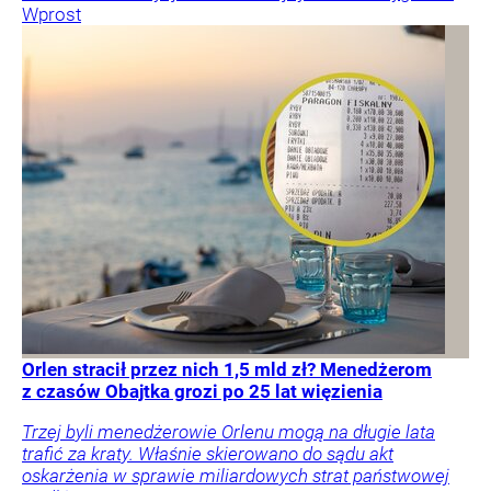
Wprost
Orlen stracił przez nich 1,5 mld zł? Menedżerom
z czasów Obajtka grozi po 25 lat więzienia
Trzej byli menedżerowie Orlenu mogą na długie lata
trafić za kraty. Właśnie skierowano do sądu akt
oskarżenia w sprawie miliardowych strat państwowej