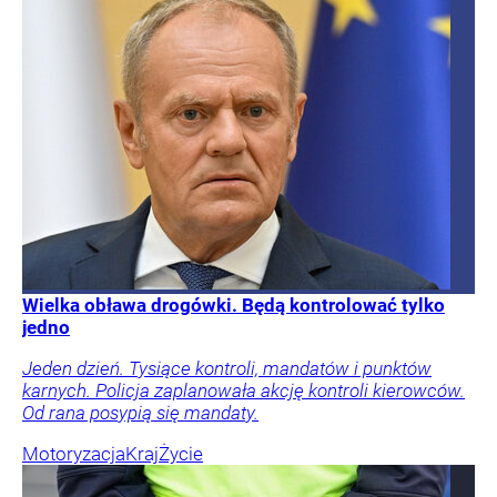
Wielka obława drogówki. Będą kontrolować tylko
jedno
Jeden dzień. Tysiące kontroli, mandatów i punktów
karnych. Policja zaplanowała akcję kontroli kierowców.
Od rana posypią się mandaty.
Motoryzacja
Kraj
Życie