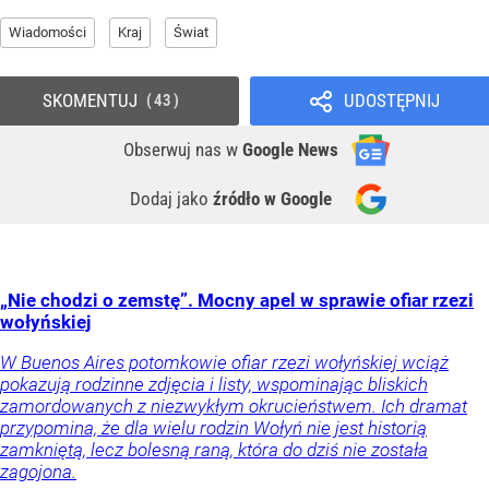
Wiadomości
Kraj
Świat
SKOMENTUJ
UDOSTĘPNIJ
43
Obserwuj nas
w
Google News
Dodaj jako
źródło w Google
„Nie chodzi o zemstę”. Mocny apel w sprawie ofiar rzezi
wołyńskiej
W Buenos Aires potomkowie ofiar rzezi wołyńskiej wciąż
pokazują rodzinne zdjęcia i listy, wspominając bliskich
zamordowanych z niezwykłym okrucieństwem. Ich dramat
przypomina, że dla wielu rodzin Wołyń nie jest historią
zamkniętą, lecz bolesną raną, która do dziś nie została
zagojona.