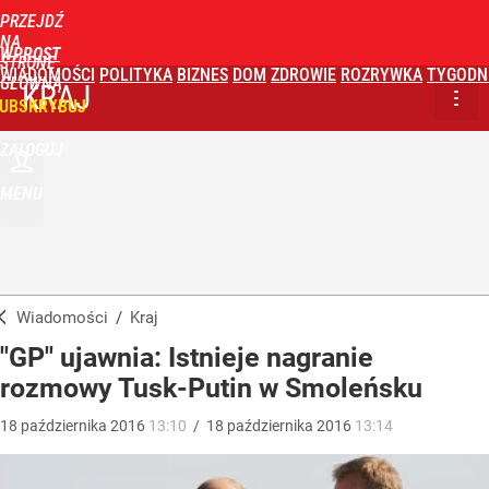
PRZEJDŹ
NA
WPROST
STRONĘ
WIADOMOŚCI
POLITYKA
BIZNES
DOM
ZDROWIE
ROZRYWKA
TYGODN
GŁÓWNĄ
KRAJ
UBSKRYBUJ
ZALOGUJ
MENU
Wiadomości
/
Kraj
"GP" ujawnia: Istnieje nagranie
rozmowy Tusk-Putin w Smoleńsku
18
października
2016
13:10
/
18
października
2016
13:14