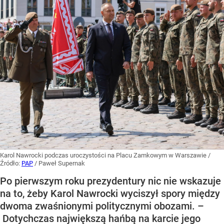
Karol Nawrocki podczas uroczystości na Placu Zamkowym w Warszawie
/
Źródło:
PAP
/
Paweł Supernak
Po pierwszym roku prezydentury nic nie wskazuje
na to, żeby Karol Nawrocki wyciszył spory między
dwoma zwaśnionymi politycznymi obozami. –
Dotychczas największą hańbą na karcie jego