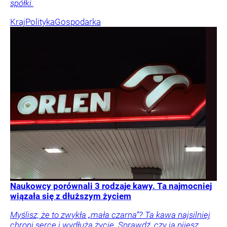
spółki.
Kraj
Polityka
Gospodarka
Naukowcy porównali 3 rodzaje kawy. Ta najmocniej
wiązała się z dłuższym życiem
Myślisz, że to zwykła „mała czarna”? Ta kawa najsilniej
chroni serce i wydłuża życie. Sprawdź, czy ją pijesz.