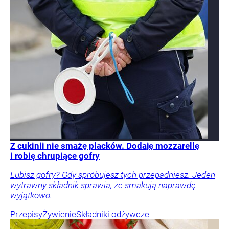
Z cukinii nie smażę placków. Dodaję mozzarellę
i robię chrupiące gofry
Lubisz gofry? Gdy spróbujesz tych przepadniesz. Jeden
wytrawny składnik sprawia, że smakują naprawdę
wyjątkowo.
Przepisy
Żywienie
Składniki odżywcze