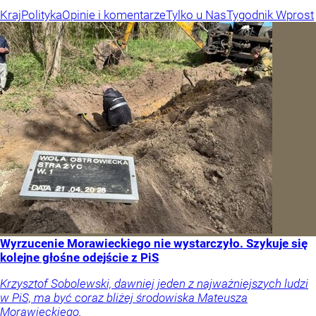
Kraj
Polityka
Opinie i komentarze
Tylko u Nas
Tygodnik Wprost
Wyrzucenie Morawieckiego nie wystarczyło. Szykuje się
kolejne głośne odejście z PiS
Krzysztof Sobolewski, dawniej jeden z najważniejszych ludzi
w PiS, ma być coraz bliżej środowiska Mateusza
Morawieckiego.