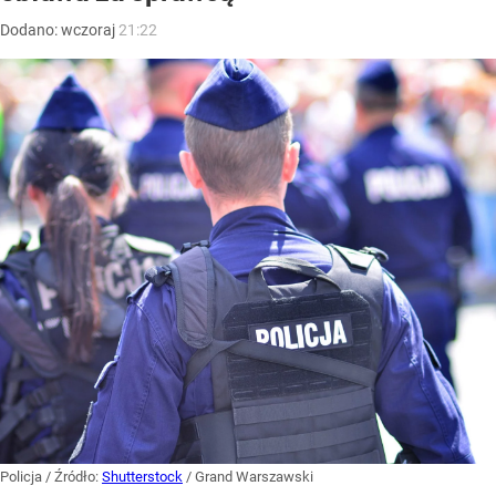
Dodano:
wczoraj
21:22
Policja
/ Źródło:
Shutterstock
/
Grand Warszawski