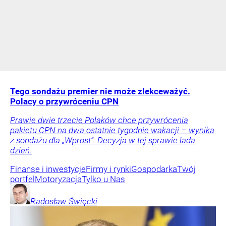
Tego sondażu premier nie może zlekceważyć.
Polacy o przywróceniu CPN
Prawie dwie trzecie Polaków chce przywrócenia
pakietu CPN na dwa ostatnie tygodnie wakacji – wynika
z sondażu dla „Wprost”. Decyzja w tej sprawie lada
dzień.
Finanse i inwestycje
Firmy i rynki
Gospodarka
Twój
portfel
Motoryzacja
Tylko u Nas
Radosław
Święcki