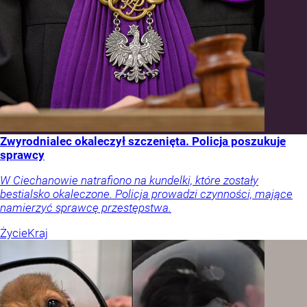
Zwyrodnialec okaleczył szczenięta. Policja poszukuje
sprawcy
W Ciechanowie natrafiono na kundelki, które zostały
bestialsko okaleczone. Policja prowadzi czynności, mające
namierzyć sprawcę przestępstwa.
Życie
Kraj