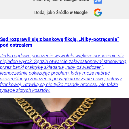
Dodaj jako
źródło w Google
Sąd rozprawił się z bankową fikcją. „Niby-potrącenia”
pod ostrzałem
Jedno sądowe pouczenie wywołało większe poruszenie niż
niejeden wyrok. Sędzia otwarcie zakwestionował stosowaną
przez banki praktykę składania „niby-oświadczeń”,
jednocześnie pokazując problem, który może nabrać
szczególnego znaczenia po wejściu w życie nowej ustawy
frankowej. Stawką są nie tylko zasady procesu, ale także
tysiące złotych kosztów.