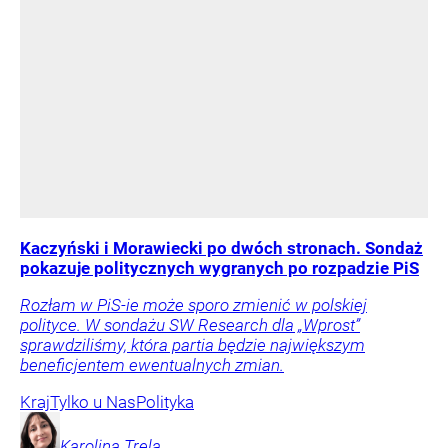
Kaczyński i Morawiecki po dwóch stronach. Sondaż
pokazuje politycznych wygranych po rozpadzie PiS
Rozłam w PiS-ie może sporo zmienić w polskiej
polityce. W sondażu SW Research dla „Wprost”
sprawdziliśmy, która partia będzie największym
beneficjentem ewentualnych zmian.
Kraj
Tylko u Nas
Polityka
Karolina
Trela