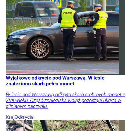
Wyjątkowe odkrycie pod Warszawą. W lesie
znaleziono skarb pełen monet
W lesie pod Warszawą odkryto skarb srebrnych monet z
XVII wieku. Część znaleziska wciąż pozostaje ukryta w
glinianym naczyniu.
Kraj
Odkrycia