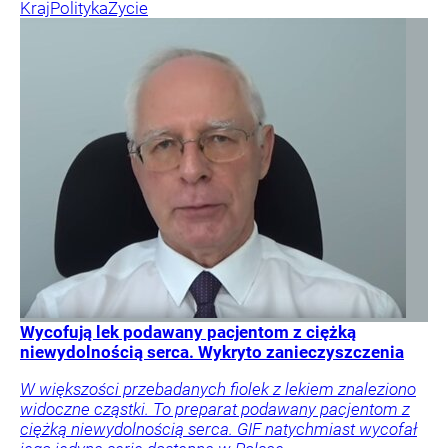
Kraj
Polityka
Życie
Wycofują lek podawany pacjentom z ciężką
niewydolnością serca. Wykryto zanieczyszczenia
W większości przebadanych fiolek z lekiem znaleziono
widoczne cząstki. To preparat podawany pacjentom z
ciężką niewydolnością serca. GIF natychmiast wycofał