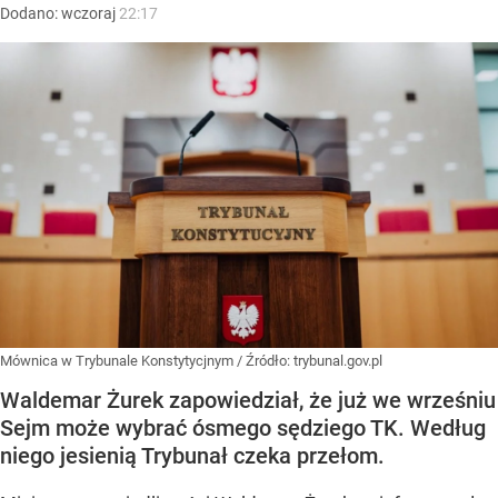
Dodano:
wczoraj
22:17
Mównica w Trybunale Konstytycjnym
/ Źródło:
trybunal.gov.pl
Waldemar Żurek zapowiedział, że już we wrześniu
Sejm może wybrać ósmego sędziego TK. Według
niego jesienią Trybunał czeka przełom.