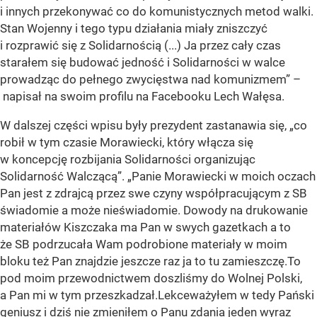
i innych przekonywać co do komunistycznych metod walki.
Stan Wojenny i tego typu działania miały zniszczyć
i rozprawić się z Solidarnością (...) Ja przez cały czas
starałem się budować jedność i Solidarności w walce
prowadząc do pełnego zwycięstwa nad komunizmem”
–
napisał na swoim profilu na Facebooku Lech Wałęsa.
W dalszej części wpisu były prezydent zastanawia się,
„co
robił w tym czasie Morawiecki, który włącza się
w koncepcję rozbijania Solidarności organizując
Solidarność Walczącą”. „Panie Morawiecki w moich oczach
Pan jest z zdrajcą przez swe czyny współpracującym z SB
świadomie a może nieświadomie. Dowody na drukowanie
materiałów Kiszczaka ma Pan w swych gazetkach a to
że SB podrzucała Wam podrobione materiały w moim
bloku też Pan znajdzie jeszcze raz ja to tu zamieszczę.To
pod moim przewodnictwem doszliśmy do Wolnej Polski,
a Pan mi w tym przeszkadzał.Lekceważyłem w tedy Pański
geniusz i dziś nie zmieniłem o Panu zdania jeden wyraz