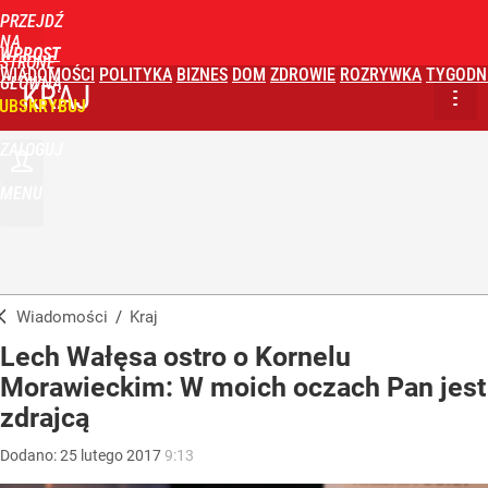
PRZEJDŹ
NA
WPROST
STRONĘ
WIADOMOŚCI
POLITYKA
BIZNES
DOM
ZDROWIE
ROZRYWKA
TYGODN
GŁÓWNĄ
KRAJ
UBSKRYBUJ
ZALOGUJ
MENU
Wiadomości
/
Kraj
Lech Wałęsa ostro o Kornelu
Morawieckim: W moich oczach Pan jest
zdrajcą
Dodano:
25
lutego
2017
9:13