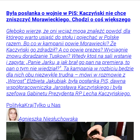
Była posłanka o wojnie w PiS: Kaczyński nie chce
zniszczyć Morawieckiego. Chodzi o coś większego
Głęboko wierzę, że oni wciąż mogą znaleźć powód, dla
którego warto usiąść do stołu i pojechać w Polskę
razem. Bo co w kampanii powie Morawiecki? Że
Kaczyński go zdradził? A co powie prezes? Wyciągnie
znowu doradzanie Tuskowi? Wtedy ktoś na sali wstanie
i zapyta: „Panie Jarku, a jak brał go pan na premiera, to
pan o tym nie wiedział?”. Ta kampania w rozbiciu będzie
dla nich obu niezwykle trudna – mówi w rozmowie z
„Wprost” Elżbieta Jakubiak, była posłanka PiS, dawna
współpracowniczka Jarosława Kaczyńskiego i była
szefowa Gabinetu Prezydenta RP Lecha Kaczyńskiego.
Polityka
Kraj
Tylko u Nas
Agnieszka
Niesłuchowska