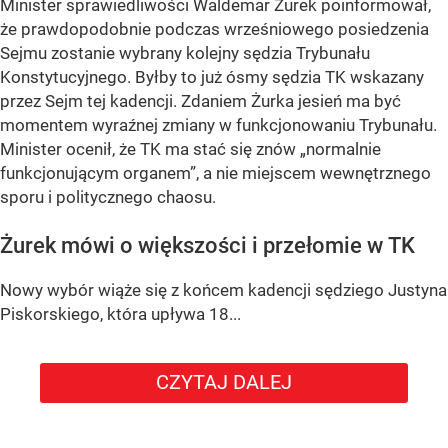
Minister sprawiedliwości Waldemar Żurek poinformował,
że
prawdopodobnie podczas wrześniowego posiedzenia
Sejmu
zostanie wybrany kolejny sędzia Trybunału
Konstytucyjnego. Byłby to już
ósmy sędzia TK wskazany
przez Sejm tej kadencji
. Zdaniem Żurka jesień ma być
momentem wyraźnej zmiany w funkcjonowaniu Trybunału.
Minister ocenił, że TK ma stać się znów
„normalnie
funkcjonującym organem”
, a nie miejscem wewnętrznego
sporu i politycznego chaosu.
Żurek mówi o większości i przełomie w TK
Nowy wybór wiąże się z końcem kadencji sędziego
Justyna
Piskorskiego
, która upływa
18...
CZYTAJ DALEJ