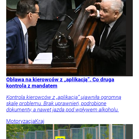
Obława na kierowców z „aplikacją”. Co druga
kontrola z mandatem
Kontrola kierowców z „aplikacją” ujawniła ogromną
skalę problemu. Brak uprawnień, podrobione
dokumenty, a nawet jazda pod wpływem alkoholu.
Motoryzacja
Kraj