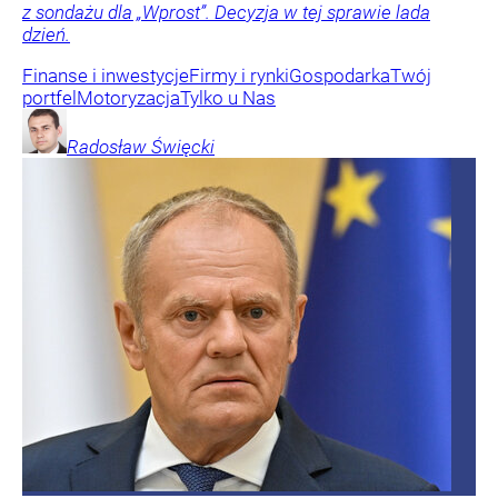
z sondażu dla „Wprost”. Decyzja w tej sprawie lada
dzień.
Finanse i inwestycje
Firmy i rynki
Gospodarka
Twój
portfel
Motoryzacja
Tylko u Nas
Radosław
Święcki