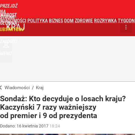
PRZEJDŹ
NA
WPROST
STRONĘ
WIADOMOŚCI
POLITYKA
BIZNES
DOM
ZDROWIE
ROZRYWKA
TYGODN
GŁÓWNĄ
KRAJ
UBSKRYBUJ
ZALOGUJ
MENU
Wiadomości
/
Kraj
Sondaż: Kto decyduje o losach kraju?
Kaczyński 7 razy ważniejszy
od premier i 9 od prezydenta
Dodano:
16
kwietnia
2017
18:24