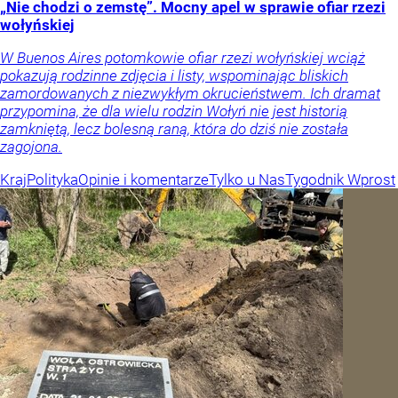
„Nie chodzi o zemstę”. Mocny apel w sprawie ofiar rzezi
wołyńskiej
W Buenos Aires potomkowie ofiar rzezi wołyńskiej wciąż
pokazują rodzinne zdjęcia i listy, wspominając bliskich
zamordowanych z niezwykłym okrucieństwem. Ich dramat
przypomina, że dla wielu rodzin Wołyń nie jest historią
zamkniętą, lecz bolesną raną, która do dziś nie została
zagojona.
Kraj
Polityka
Opinie i komentarze
Tylko u Nas
Tygodnik Wprost