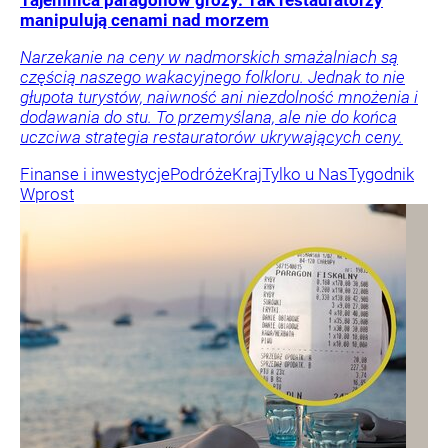
manipulują cenami nad morzem
Narzekanie na ceny w nadmorskich smażalniach są
częścią naszego wakacyjnego folkloru. Jednak to nie
głupota turystów, naiwność ani niezdolność mnożenia i
dodawania do stu. To przemyślana, ale nie do końca
uczciwa strategia restauratorów ukrywających ceny.
Finanse i inwestycje
Podróże
Kraj
Tylko u Nas
Tygodnik
Wprost