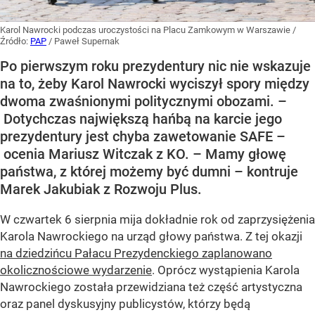
Karol Nawrocki podczas uroczystości na Placu Zamkowym w Warszawie
/
Źródło:
PAP
/
Paweł Supernak
Po pierwszym roku prezydentury nic nie wskazuje
na to, żeby Karol Nawrocki wyciszył spory między
dwoma zwaśnionymi politycznymi obozami. –
Dotychczas największą hańbą na karcie jego
prezydentury jest chyba zawetowanie SAFE –
ocenia Mariusz Witczak z KO. – Mamy głowę
państwa, z której możemy być dumni – kontruje
Marek Jakubiak z Rozwoju Plus.
W czwartek 6 sierpnia mija dokładnie rok od zaprzysiężenia
Karola Nawrockiego na urząd głowy państwa. Z tej okazji
na dziedzińcu Pałacu Prezydenckiego zaplanowano
okolicznościowe wydarzenie
. Oprócz wystąpienia Karola
Nawrockiego została przewidziana też część artystyczna
oraz panel dyskusyjny publicystów, którzy będą