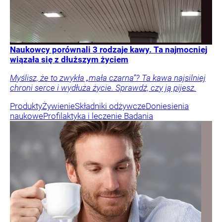
Naukowcy porównali 3 rodzaje kawy. Ta najmocniej
wiązała się z dłuższym życiem
Myślisz, że to zwykła „mała czarna”? Ta kawa najsilniej
chroni serce i wydłuża życie. Sprawdź, czy ją pijesz.
Produkty
Żywienie
Składniki odżywcze
Doniesienia
naukowe
Profilaktyka i leczenie
Badania