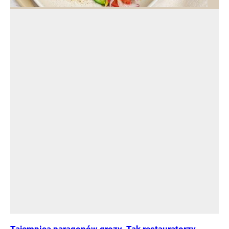
Tajemnica paragonów grozy. Tak restauratorzy