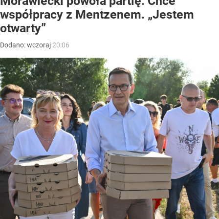
Morawiecki powoła partię. Chce
współpracy z Mentzenem. „Jestem
otwarty”
Dodano:
wczoraj
20:06