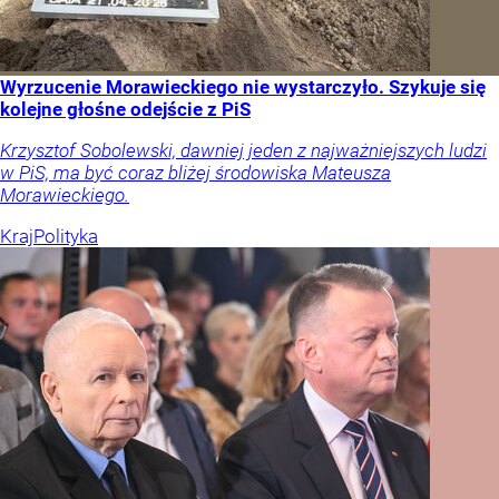
Wyrzucenie Morawieckiego nie wystarczyło. Szykuje się
kolejne głośne odejście z PiS
Krzysztof Sobolewski, dawniej jeden z najważniejszych ludzi
w PiS, ma być coraz bliżej środowiska Mateusza
Morawieckiego.
Kraj
Polityka