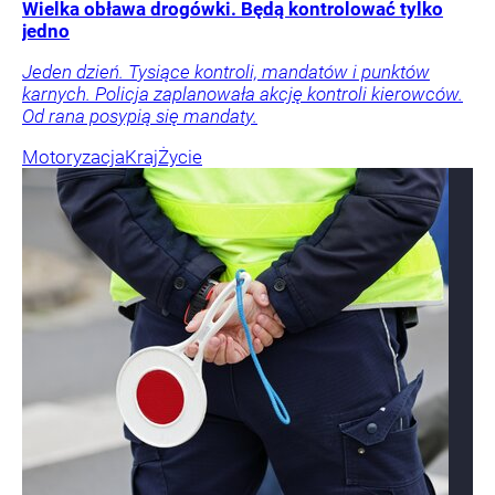
Wielka obława drogówki. Będą kontrolować tylko
jedno
Jeden dzień. Tysiące kontroli, mandatów i punktów
karnych. Policja zaplanowała akcję kontroli kierowców.
Od rana posypią się mandaty.
Motoryzacja
Kraj
Życie