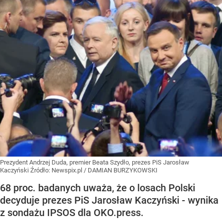
Prezydent Andrzej Duda, premier Beata Szydło, prezes PiS Jarosław
Kaczyński
Źródło:
Newspix.pl
/
DAMIAN BURZYKOWSKI
68 proc. badanych uważa, że o losach Polski
decyduje prezes PiS Jarosław Kaczyński - wynika
z sondażu IPSOS dla OKO.press.