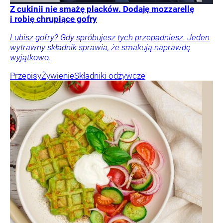
Z cukinii nie smażę placków. Dodaję mozzarellę
i robię chrupiące gofry
Lubisz gofry? Gdy spróbujesz tych przepadniesz. Jeden
wytrawny składnik sprawia, że smakują naprawdę
wyjątkowo.
Przepisy
Żywienie
Składniki odżywcze