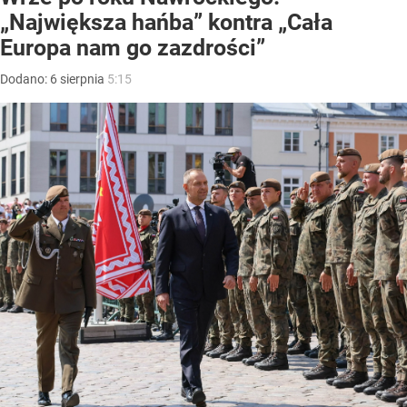
„Największa hańba” kontra „Cała
Europa nam go zazdrości”
Dodano:
6
sierpnia
5:15