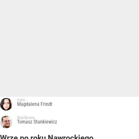
Autor:
Magdalena Frindt
Współpraca:
Tomasz Stankiewicz
Wrze po roku Nawrockiego.