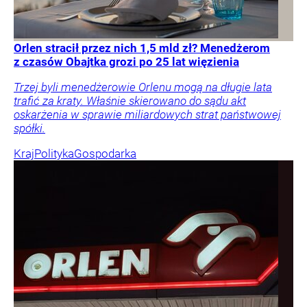
Orlen stracił przez nich 1,5 mld zł? Menedżerom
z czasów Obajtka grozi po 25 lat więzienia
Trzej byli menedżerowie Orlenu mogą na długie lata
trafić za kraty. Właśnie skierowano do sądu akt
oskarżenia w sprawie miliardowych strat państwowej
spółki.
Kraj
Polityka
Gospodarka