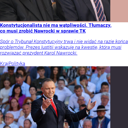
Konstytucjonalista nie ma wątpliwości. Tłumaczy,
co musi zrobić Nawrocki w sprawie TK
Spór o Trybunał Konstytucyjny trwa i nie widać na razie końca
problemów. Prezes Iustitii wskazuje na kwestię, którą musi
rozwiązać prezydent Karol Nawrocki.
Kraj
Polityka