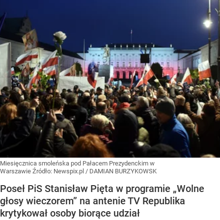
Miesięcznica smoleńska pod Pałacem Prezydenckim w
Warszawie
Źródło:
Newspix.pl
/
DAMIAN BURZYKOWSK
Poseł PiS Stanisław Pięta w programie „Wolne
głosy wieczorem” na antenie TV Republika
krytykował osoby biorące udział