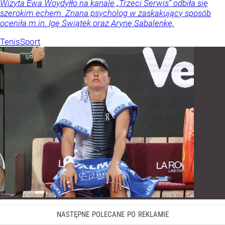
Wizyta Ewa Woydyłło na kanale „Trzeci Serwis” odbiła się
szerokim echem. Znana psycholog w zaskakujący sposób
oceniła m.in. Igę Świątek oraz Arynę Sabalenkę.
Tenis
Sport