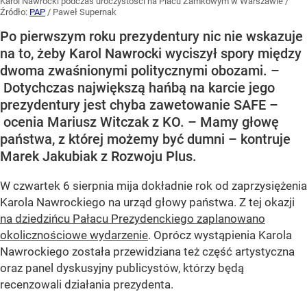
Karol Nawrocki podczas uroczystości na Placu Zamkowym w Warszawie
/
Źródło:
PAP
/
Paweł Supernak
Po pierwszym roku prezydentury nic nie wskazuje
na to, żeby Karol Nawrocki wyciszył spory między
dwoma zwaśnionymi politycznymi obozami. –
Dotychczas największą hańbą na karcie jego
prezydentury jest chyba zawetowanie SAFE –
ocenia Mariusz Witczak z KO. – Mamy głowę
państwa, z której możemy być dumni – kontruje
Marek Jakubiak z Rozwoju Plus.
W czwartek 6 sierpnia mija dokładnie rok od zaprzysiężenia
Karola Nawrockiego na urząd głowy państwa. Z tej okazji
na dziedzińcu Pałacu Prezydenckiego zaplanowano
okolicznościowe wydarzenie
. Oprócz wystąpienia Karola
Nawrockiego została przewidziana też część artystyczna
oraz panel dyskusyjny publicystów, którzy będą
recenzowali działania prezydenta.