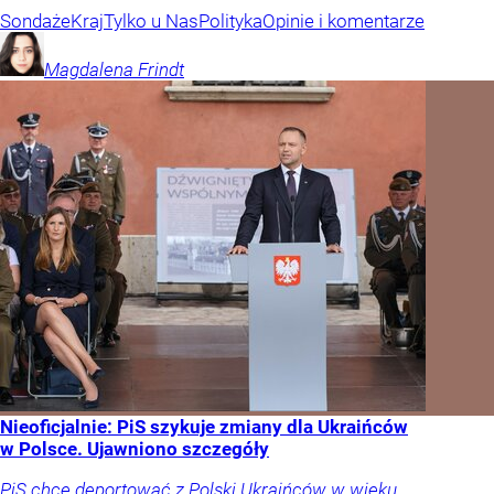
Sondaże
Kraj
Tylko u Nas
Polityka
Opinie i komentarze
Magdalena
Frindt
Nieoficjalnie: PiS szykuje zmiany dla Ukraińców
w Polsce. Ujawniono szczegóły
PiS chce deportować z Polski Ukraińców w wieku