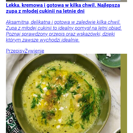
Lekka, kremowa i gotowa w kilka chwil. Najlepsza
zupa z młodej cukinii na letnie dni
Aksamitna, delikatna i gotowa w zaledwie kilka chwil.
Zupa z młodej cukinii to idealny pomysł na letni obiad.
Poznaj sprawdzony przepis oraz wskazówki, dzięki
którym zawsze wychodzi idealnie.
Przepisy
Żywienie