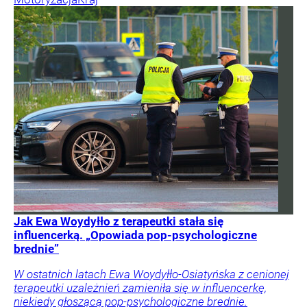
Jak Ewa Woydyłło z terapeutki stała się
influencerką. „Opowiada pop-psychologiczne
brednie”
W ostatnich latach Ewa Woydyłło-Osiatyńska z cenionej
terapeutki uzależnień zamieniła się w influencerkę,
niekiedy głoszącą pop-psychologiczne brednie.