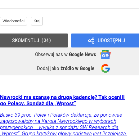
Wiadomości
Kraj
SKOMENTUJ
UDOSTĘPNIJ
34
Obserwuj nas
w
Google News
Dodaj jako
źródło w Google
Nawrocki ma szansę na drugą kadencję? Tak ocenili
go Polacy. Sondaż dla „Wprost”
Blisko 39 proc. Polek i Polaków deklaruje, że ponownie
zagłosowałoby na Karola Nawrockiego w wyborach
prezydenckich – wynika z sondażu SW Research dla
„Wprost”. Grupa krytyków głowy państwa jest liczniejsza.