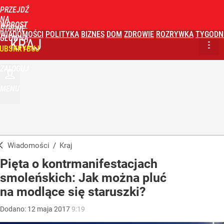
PRZEJDŹ
NA
WPROST
STRONĘ
WIADOMOŚCI
POLITYKA
BIZNES
DOM
ZDROWIE
ROZRYWKA
TYGODN
GŁÓWNĄ
KRAJ
UBSKRYBUJ
ZALOGUJ
MENU
Wiadomości
/
Kraj
Pięta o kontrmanifestacjach
smoleńskich: Jak można pluć
na modlące się staruszki?
Dodano:
12
maja
2017
9:19