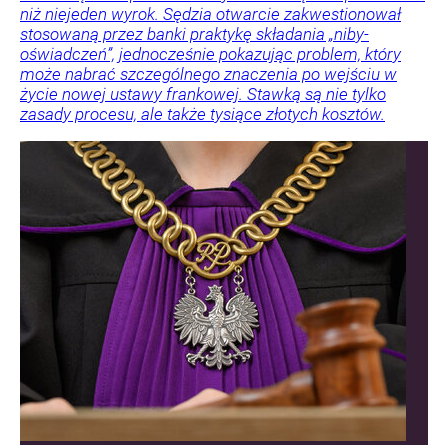
niż niejeden wyrok. Sędzia otwarcie zakwestionował
stosowaną przez banki praktykę składania „niby-
oświadczeń”, jednocześnie pokazując problem, który
może nabrać szczególnego znaczenia po wejściu w
życie nowej ustawy frankowej. Stawką są nie tylko
zasady procesu, ale także tysiące złotych kosztów.