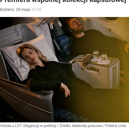
Dodano:
28
maja
10:28
Vistula x LOT: Elegancja w podróży
/ Źródło:
Materiały prasowe
/
Polskie Linie