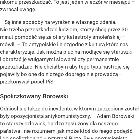
nikomu przeszkadzać. To jest jeden wieczór w miesiącu –
zwracał uwagę.
– Są inne sposoby na wyrażenie własnego zdania.
Nie trzeba przeszkadzać ludziom, którzy chcą przez 30
minut pomodlić się za ofiary katastrofy smoleńskiej –
mówił. – To antypolskie i niezgodne z kulturą która nas
charakteryzuje. Jak można pluć na modlące się staruszki
i obrażać je wulgarnymi słowami czy permanentnie
przeszkadzać. Nie chciałbym aby tego typu nastroje się
pojawiły bo one do niczego dobrego nie prowadzą –
przekonywał poseł PiS.
Spoliczkowany Borowski
Odniósł się także do incydentu, w którym zaczepiony został
były opozycjonista antykomunistyczny. – Adam Borowski
to starszy człowiek, bardzo zasłużony dla naszego
państwa i nie rozumiem, jak może ktoś do niego podejść
i go spoliczkować – przyznał Pięta. Były opozycjonista