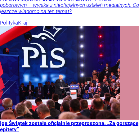
poborowym – wynika z nieoficjalnych ustaleń medialnych. Co
jeszcze wiadomo na ten temat?
Polityka
Kraj
Iga Świątek została oficjalnie przeproszona. „Za gorszące
epitety”