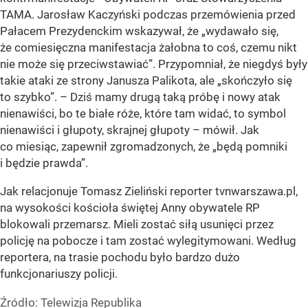
TAMA. Jarosław Kaczyński podczas przemówienia przed
Pałacem Prezydenckim wskazywał, że „wydawało się,
że comiesięczna manifestacja żałobna to coś, czemu nikt
nie może się przeciwstawiać”. Przypomniał, że niegdyś były
takie ataki ze strony Janusza Palikota, ale „skończyło się
to szybko”. – Dziś mamy drugą taką próbę i nowy atak
nienawiści, bo te białe róże, które tam widać, to symbol
nienawiści i głupoty, skrajnej głupoty – mówił. Jak
co miesiąc, zapewnił zgromadzonych, że „będą pomniki
i będzie prawda”.
Jak relacjonuje Tomasz Zieliński reporter tvnwarszawa.pl,
na wysokości kościoła świętej Anny obywatele RP
blokowali przemarsz. Mieli zostać siłą usunięci przez
policję na pobocze i tam zostać wylegitymowani. Według
reportera, na trasie pochodu było bardzo dużo
funkcjonariuszy policji.
Źródło:
Telewizja Republika