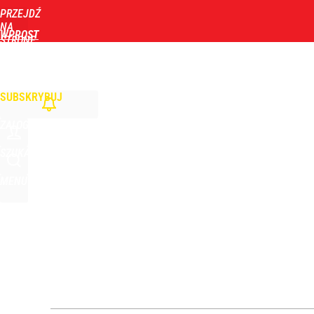
PRZEJDŹ
Udostępnij
8
Skomentuj
NA
WPROST
STRONĘ
GŁÓWNĄ
WIADOMOŚCI
POLITYKA
BIZNES
DOM
ZDROWIE
ROZRYWKA
TYGOD
Zmiana przed wyborami w Krakowie. Kandydatka T
SUBSKRYBUJ
1
ZALOGUJ
Wrze po roku Nawrockiego. „Największa hańba” ko
SZUKAJ
MENU
16
Zaginęły 3 siostry. Najmłodsza ma 14 lat
2