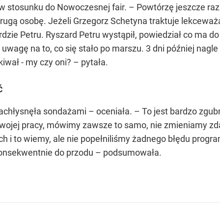
 stosunku do Nowoczesnej fair. – Powtórzę jeszcze raz: t
drugą osobę. Jeżeli Grzegorz Schetyna traktuje lekceważą
ardzie Petru. Ryszard Petru wystąpił, powiedział co ma 
 uwagę na to, co się stało po marszu. 3 dni później nagle
kiwał - my czy oni? – pytała.
ć
achłysnęła sondażami – oceniała. – To jest bardzo zgubne
wojej pracy, mówimy zawsze to samo, nie zmieniamy zd
h i to wiemy, ale nie popełniliśmy żadnego błędu pro
 konsekwentnie do przodu – podsumowała.