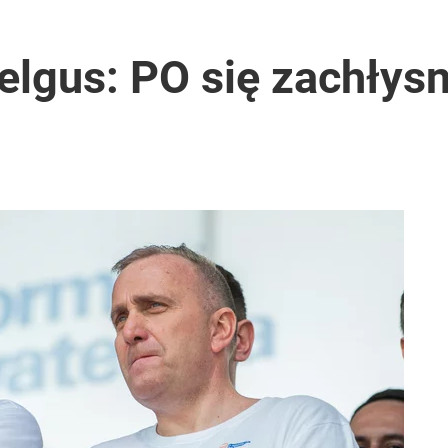
ter ujawnił powód
elgus: PO się zachłys
i go Polacy. Sondaż dla „Wprost”
2030 roku?