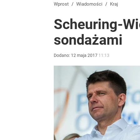
Dlaczego Andrzej Duda się nie udziela? Były minis
Wprost
/
Wiadomości
/
Kraj
Scheuring-Wi
dodaj
sondażami
Nawrocki ma szansę na drugą kadencję? Tak ocenil
Dodano:
12
maja
2017
11:13
10
Farmacja: wzrost pod presją. co czeka branżę do 
dodaj