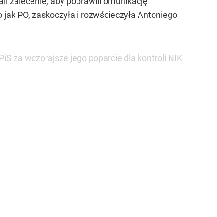
i zalecenie, aby poprawili omunikację
 jak PO, zaskoczyła i rozwścieczyła Antoniego
 za wczorajsze jego poparcie dla kontroli NIK