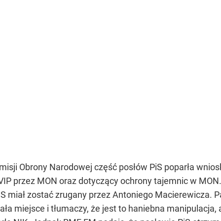
isji Obrony Narodowej część posłów PiS poparła wnioski
VIP przez MON oraz dotyczący ochrony tajemnic w MON.
PiS miał zostać zrugany przez Antoniego Macierewicza. 
iała miejsce i tłumaczy, że jest to haniebna manipulacj