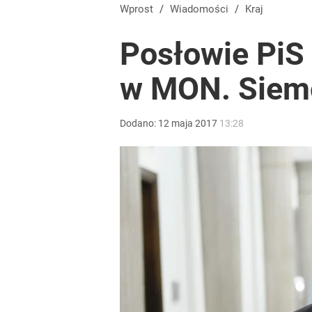
Dlaczego Andrzej Duda się nie udziela? Były minis
Wprost
/
Wiadomości
/
Kraj
Posłowie PiS 
dodaj
w MON. Siemo
Nawrocki ma szansę na drugą kadencję? Tak ocenil
Dodano:
12
maja
2017
13:28
10
Farmacja: wzrost pod presją. co czeka branżę do 
1