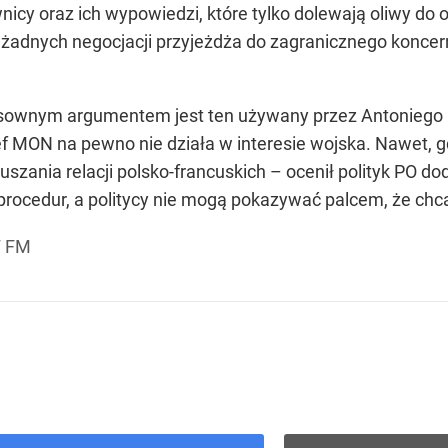
icy oraz ich wypowiedzi, które tylko dolewają oliwy do 
bez żadnych negocjacji przyjeżdża do zagranicznego konc
osownym argumentem jest ten używany przez Antoniego 
zef MON na pewno nie działa w interesie wojska. Nawet, gd
szania relacji polsko-francuskich – ocenił polityk PO dod
rocedur, a politycy nie mogą pokazywać palcem, że chcą k
F FM