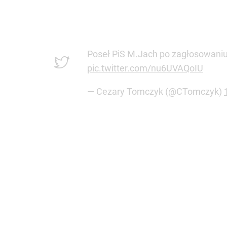
Poseł PiS M.Jach po zagłosowaniu 
pic.twitter.com/nu6UVAQoIU
— Cezary Tomczyk (@CTomczyk)