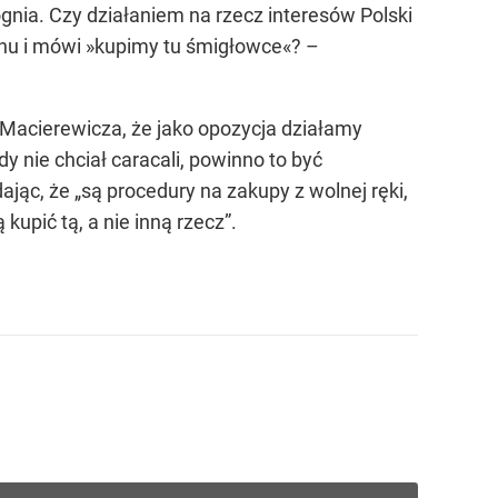
ognia. Czy działaniem na rzecz interesów Polski
ernu i mówi »kupimy tu śmigłowce«? –
Macierewicza, że jako opozycja działamy
y nie chciał caracali, powinno to być
ając, że „są procedury na zakupy z wolnej ręki,
upić tą, a nie inną rzecz”.