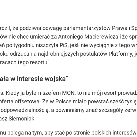
ził, że podziwia odwagę parlamentarzystów Prawa i Spra
łów nie chce umierać za Antoniego Macierewicza i że sp
ń po tygodniu niszczyła PiS, jeśli nie wyciągnie z tego w
roku odrzucania najdrobniejszych postulatów Platformy, 
racach tego resortu”.
ła w interesie wojska”
s. Kiedy ja byłem szefem MON, to nie mój resort prowadz
 oferta offsetowa. Że w Polsce miało powstać sześć tysię
ę odpowiedzialnością, a powinniśmy znać szczegóły zerw
asz Siemoniak.
nu polega na tym, aby stać po stronie polskich interesów