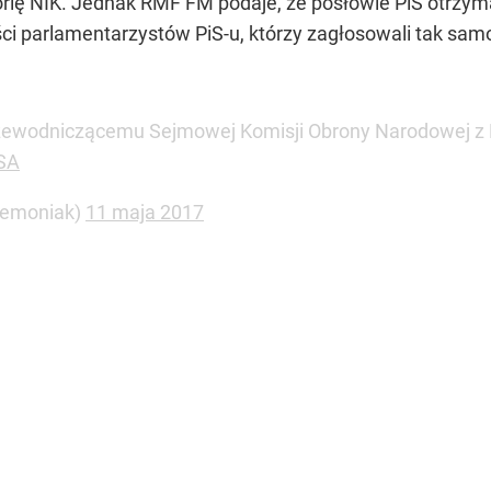
lę NIK. Jednak RMF FM podaje, że posłowie PiS otrzymal
ści parlamentarzystów PiS-u, którzy zagłosowali tak samo
ewodniczącemu Sejmowej Komisji Obrony Narodowej z PiS
PSA
iemoniak)
11 maja 2017