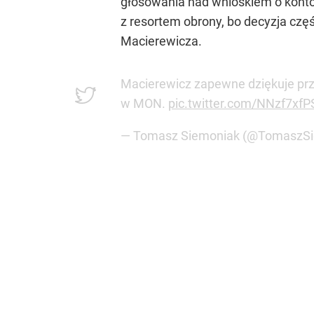
głosowania nad wnioskiem o kontor
z resortem obrony, bo decyzja czę
Macierewicza.
Macierewicz zapewne dziękuje prz
w MON.
pic.twitter.com/NNzf7xf
— Tomasz Siemoniak (@TomaszS