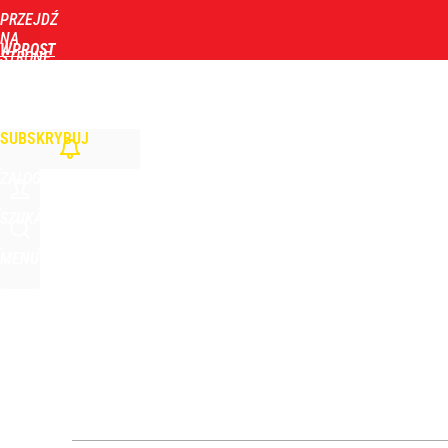
PRZEJDŹ
Udostępnij
11
Skomentuj
NA
WPROST
STRONĘ
GŁÓWNĄ
WIADOMOŚCI
POLITYKA
BIZNES
DOM
ZDROWIE
ROZRYWKA
TYGOD
Żurek o „najczarniejszym scenariuszu” ws. Trybun
SUBSKRYBUJ
dodaj
ZALOGUJ
Wrze po roku Nawrockiego. „Największa hańba” ko
SZUKAJ
MENU
16
Zmiana przed wyborami w Krakowie. Kandydatka T
1