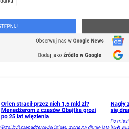
darka
STĘPNIJ
Obserwuj nas
w
Google News
Dodaj jako
źródło w Google
Orlen stracił przez nich 1,5 mld zł?
Nagły z
Menedżerom z czasów Obajtka grozi
się dr
po 25 lat więzienia
Po miesi
c
trudniej
Trzej byli menedżerowie Orlenu mogą na długie lata