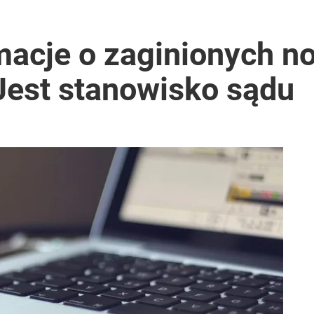
acy o przywróceniu CPN
macje o zaginionych n
Jest stanowisko sądu
ono kwarantannę
ntzenem. „Jestem otwarty”