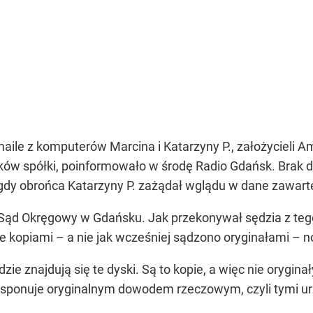
maile z komputerów Marcina i Katarzyny P., założycieli A
ków spółki, poinformowało w środę Radio Gdańsk. Brak d
 gdy obrońca Katarzyny P. zażądał wglądu w dane zawarte
 Sąd Okręgowy w Gdańsku. Jak przekonywał sędzia z teg
e kopiami – a nie jak wcześniej sądzono oryginałami – n
dzie znajdują się te dyski. Są to kopie, a więc nie orygina
ysponuje oryginalnym dowodem rzeczowym, czyli tymi ur