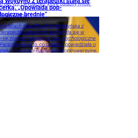
 Woydyłło z terapeutki stała się
ku decyzji i wydarzeń, które osłabiły Kijów.
ncerką. „Opowiada pop-
logiczne brednie”
Świat
Wojna
ie
ich latach Ewa Woydyłło-Osiatyńska z
 terapeutki uzależnień zamieniła się w
erkę, niekiedy głoszącą pop-psychologiczne
 Paradoksalnie to, co ostatnio powiedziała o
tek, nie jest ani najbardziej kontrowersyjne,
roźniejsze. Problem w tym, że wszyscy
 że tego nie widzą.
ie
Psychologia
Tylko
godnik