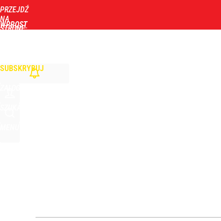
PRZEJDŹ
Udostępnij
6
Skomentuj
NA
WPROST
STRONĘ
GŁÓWNĄ
WIADOMOŚCI
POLITYKA
BIZNES
DOM
ZDROWIE
ROZRYWKA
TYGOD
„Nie chodzi o zemstę”. Mocny apel w sprawie ofiar 
SUBSKRYBUJ
dodaj
ZALOGUJ
Orlen stracił przez nich 1,5 mld zł? Menedżerom z 
SZUKAJ
MENU
4
Atak na 15-latka Kamiennej Górze. Trwa obława z
2