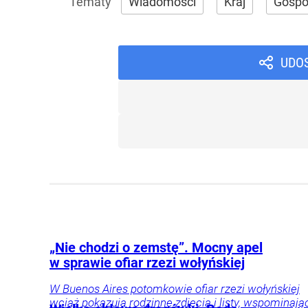
Wiadomości
Kraj
Gospo
UDO
„Nie chodzi o zemstę”. Mocny apel
w sprawie ofiar rzezi wołyńskiej
W Buenos Aires potomkowie ofiar rzezi wołyńskiej
wciąż pokazują rodzinne zdjęcia i listy, wspominają