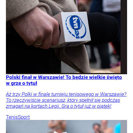
Polski finał w Warszawie! To będzie wielkie święto
w grze o tytuł
Aż trzy Polki w finale turnieju tenisowego w Warszawie?
To rzeczywiście scenariusz, który spełnił się podczas
zmagań na kortach Legii. Gra o tytuł już w piątek!
Tenis
Sport