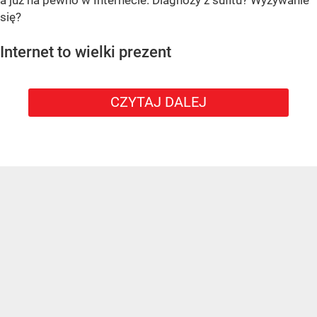
a już na pewno w Internecie. Diagnozy z sufitu? Wyżywanie
się?
Internet to wielki prezent
CZYTAJ DALEJ