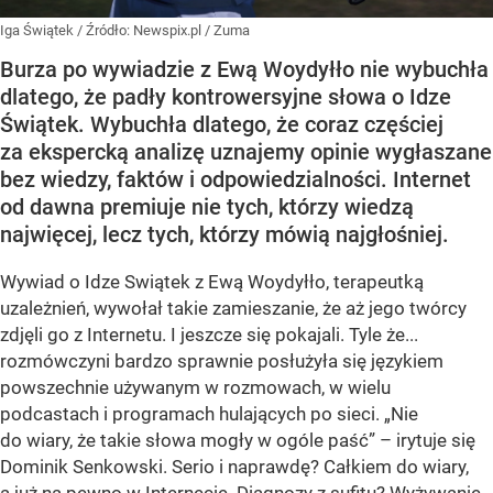
Iga Świątek
/ Źródło:
Newspix.pl
/
Zuma
Burza po wywiadzie z Ewą Woydyłło nie wybuchła
dlatego, że padły kontrowersyjne słowa o Idze
Świątek. Wybuchła dlatego, że coraz częściej
za ekspercką analizę uznajemy opinie wygłaszane
bez wiedzy, faktów i odpowiedzialności. Internet
od dawna premiuje nie tych, którzy wiedzą
najwięcej, lecz tych, którzy mówią najgłośniej.
Wywiad o Idze Swiątek z Ewą Woydyłło, terapeutką
uzależnień, wywołał takie zamieszanie, że aż jego twórcy
zdjęli go z Internetu. I jeszcze się pokajali. Tyle że...
rozmówczyni bardzo sprawnie posłużyła się językiem
powszechnie używanym w rozmowach, w wielu
podcastach i programach hulających po sieci. „Nie
do wiary, że takie słowa mogły w ogóle paść” – irytuje się
Dominik Senkowski. Serio i naprawdę? Całkiem do wiary,