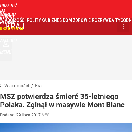
PRZEJDŹ
NA
WPROST
STRONĘ
WIADOMOŚCI
POLITYKA
BIZNES
DOM
ZDROWIE
ROZRYWKA
TYGODN
GŁÓWNĄ
KRAJ
UBSKRYBUJ
ZALOGUJ
MENU
Wiadomości
/
Kraj
MSZ potwierdza śmierć 35-letniego
Polaka. Zginął w masywie Mont Blanc
Dodano:
29
lipca
2017
6:58