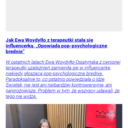
Jak Ewa Woydyłło z terapeutki stała się
influencerką. „Opowiada pop-psychologiczne
brednie”
W ostatnich latach Ewa Woydyłło-Osiatyńska z cenionej
terapeutki uzależnień zamieniła się w influencerkę,
niekiedy głoszącą pop-psychologiczne brednie.
Paradoksalnie to, co ostatnio powiedziała o Idze
Świątek, nie jest ani najbardziej kontrowersyjne, ani
najgroźniejsze. Problem w tym, że wszyscy udawali, że
tego nie widzą.