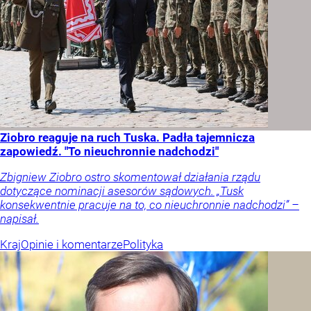
Ziobro reaguje na ruch Tuska. Padła tajemnicza
zapowiedź. "To nieuchronnie nadchodzi"
Zbigniew Ziobro ostro skomentował działania rządu
dotyczące nominacji asesorów sądowych. „Tusk
konsekwentnie pracuje na to, co nieuchronnie nadchodzi” –
napisał.
Kraj
Opinie i komentarze
Polityka