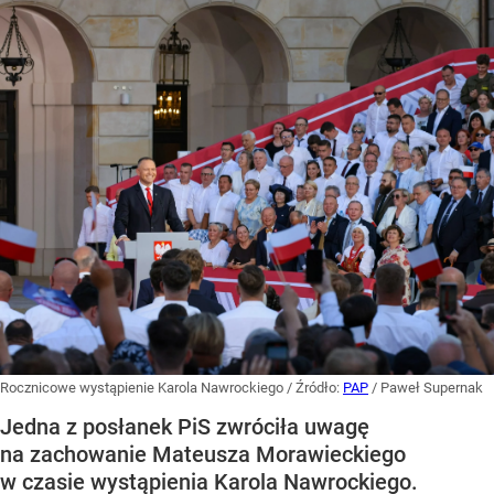
Rocznicowe wystąpienie Karola Nawrockiego
/ Źródło:
PAP
/
Paweł Supernak
Jedna z posłanek PiS zwróciła uwagę
na zachowanie Mateusza Morawieckiego
w czasie wystąpienia Karola Nawrockiego.