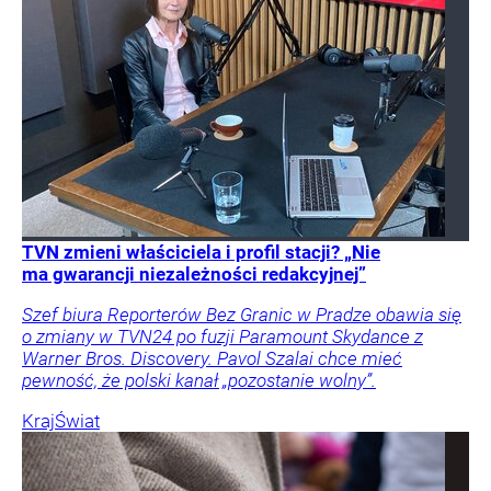
TVN zmieni właściciela i profil stacji? „Nie
ma gwarancji niezależności redakcyjnej”
Szef biura Reporterów Bez Granic w Pradze obawia się
o zmiany w TVN24 po fuzji Paramount Skydance z
Warner Bros. Discovery. Pavol Szalai chce mieć
pewność, że polski kanał „pozostanie wolny”.
Kraj
Świat