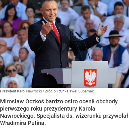
Prezydent Karol Nawrocki
/ Źródło:
PAP
/
Paweł Supernak
Mirosław Oczkoś bardzo ostro ocenił obchody
pierwszego roku prezydentury Karola
Nawrockiego. Specjalista ds. wizerunku przywołał
Władimira Putina.