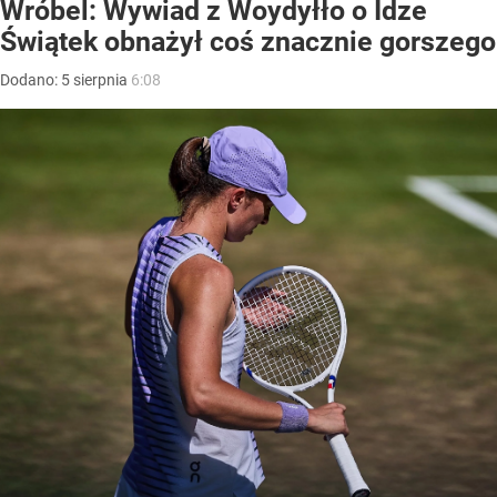
Wróbel: Wywiad z Woydyłło o Idze
Świątek obnażył coś znacznie gorszego
Dodano:
5
sierpnia
6:08