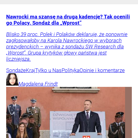
Nawrocki ma szansę na drugą kadencję? Tak ocenili
go Polacy. Sondaż dla „Wprost”
Blisko 39 proc. Polek i Polaków deklaruje, że ponownie
zagłosowałoby na Karola Nawrockiego w wyborach
prezydenckich – wynika z sondażu SW Research dla
„Wprost”. Grupa krytyków głowy państwa jest
liczniejsza.
Sondaże
Kraj
Tylko u Nas
Polityka
Opinie i komentarze
Magdalena
Frindt