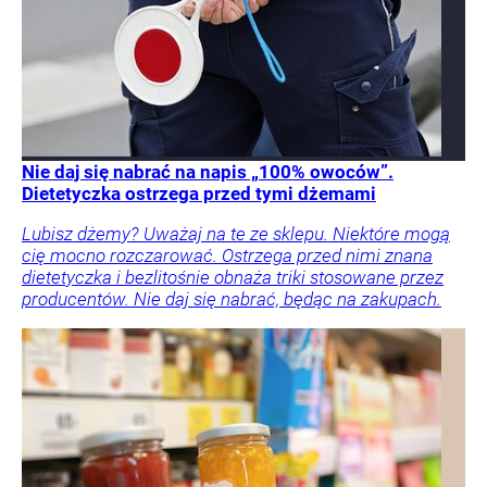
Nie daj się nabrać na napis „100% owoców”.
Dietetyczka ostrzega przed tymi dżemami
Lubisz dżemy? Uważaj na te ze sklepu. Niektóre mogą
cię mocno rozczarować. Ostrzega przed nimi znana
dietetyczka i bezlitośnie obnaża triki stosowane przez
producentów. Nie daj się nabrać, będąc na zakupach.