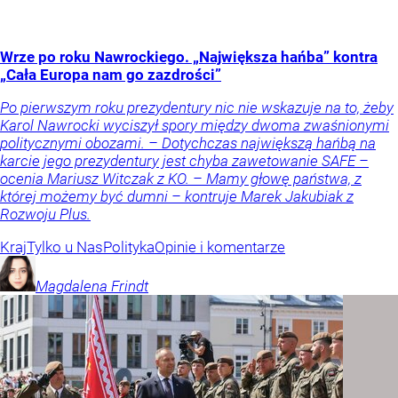
Wrze po roku Nawrockiego. „Największa hańba” kontra
„Cała Europa nam go zazdrości”
Po pierwszym roku prezydentury nic nie wskazuje na to, żeby
Karol Nawrocki wyciszył spory między dwoma zwaśnionymi
politycznymi obozami. – Dotychczas największą hańbą na
karcie jego prezydentury jest chyba zawetowanie SAFE –
ocenia Mariusz Witczak z KO. – Mamy głowę państwa, z
której możemy być dumni – kontruje Marek Jakubiak z
Rozwoju Plus.
Kraj
Tylko u Nas
Polityka
Opinie i komentarze
Magdalena
Frindt