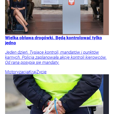
Wielka obława drogówki. Będą kontrolować tylko
jedno
Jeden dzień. Tysiące kontroli, mandatów i punktów
karnych. Policja zaplanowała akcję kontroli kierowców.
Od rana posypią się mandaty.
Motoryzacja
Kraj
Życie