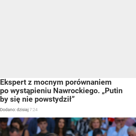
Ekspert z mocnym porównaniem
po wystąpieniu Nawrockiego. „Putin
by się nie powstydził”
Dodano:
dzisiaj
7:24