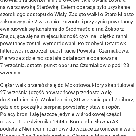
na warszawską Starówkę. Celem operacji było uzyskanie
szerokiego dostępu do Wisły. Zacięte walki o Stare Miasto
zakończyły się 2 września. Pozostali przy życiu powstańcy
ewakuowali się kanałami do Śródmieścia i na Żoliborz.
Znajdująca się na miejscu ludność cywilna i ciężko ranni
powstańcy zostali wymordowani. Po zdobyciu Starówki
hitlerowcy rozpoczęli pacyfikację Powiśla i Czerniakowa.
Pierwsza z dzielnic została ostatecznie opanowana
7 września, ostatni punkt oporu na Czerniakowie padł 23
września.
Ciężar walk przeniósł się do Mokotowa, który skapitulował
27 września (część powstańców przedostała się
do Śródmieścia). W ślad za nim, 30 września padł Żoliborz,
gdzie od początku sierpnia powstańcy stawiali opór.
Polacy bronili się jeszcze jedynie w środkowej części
miasta. 1 października 1944 r. Komenda Główna AK
podjęła z Niemcami rozmowy dotyczące zakończenia walk.
W nocy z 2 na 3 października w Ożarowie Mazowieckim