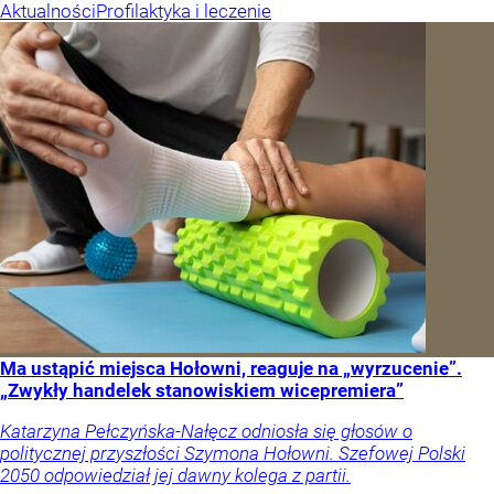
Aktualności
Profilaktyka i leczenie
Ma ustąpić miejsca Hołowni, reaguje na „wyrzucenie”.
„Zwykły handelek stanowiskiem wicepremiera”
Katarzyna Pełczyńska-Nałęcz odniosła się głosów o
politycznej przyszłości Szymona Hołowni. Szefowej Polski
2050 odpowiedział jej dawny kolega z partii.