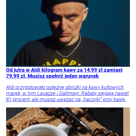
Od jutra w Aldi kilogram kawy za 14,99 zł zamiast
79,99 zł. Musisz spełnić jeden warunek
Aldi przygotowało potężne obniżki na kawy kultowych
marek, w tym Lavazzę i Dallmayr. Rabaty sięgają nawet
81 procent, ale musisz uważać na „haczyki” przy kasie.