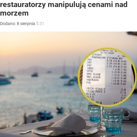
restauratorzy manipulują cenami nad
morzem
Dodano:
8
sierpnia
5:31