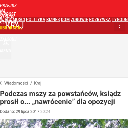
PRZEJDŹ
NA
WPROST
STRONĘ
WIADOMOŚCI
POLITYKA
BIZNES
DOM
ZDROWIE
ROZRYWKA
TYGODN
GŁÓWNĄ
KRAJ
UBSKRYBUJ
ZALOGUJ
MENU
Wiadomości
/
Kraj
Podczas mszy za powstańców, ksiądz
prosił o... „nawrócenie” dla opozycji
Dodano:
29
lipca
2017
20:24