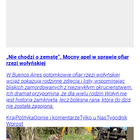
„Nie chodzi o zemstę”. Mocny apel w sprawie ofiar
rzezi wołyńskiej
W Buenos Aires potomkowie ofiar rzezi wołyńskiej
wciąż pokazują rodzinne zdjęcia i listy, wspominając
bliskich zamordowanych z niezwykłym okrucieństwem.
Ich dramat przypomina, że dla wielu rodzin Wołyń nie
jest historią zamkniętą, lecz bolesną raną, która do dziś
nie została zagojona.
Kraj
Polityka
Opinie i komentarze
Tylko u Nas
Tygodnik
Wprost