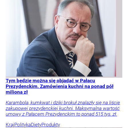
Tym będzie można się objadać w Pałacu
Prezydenckim. Zamówienia kuchni na ponad pół
miliona zł
Karambola, kumkwat i dziki brokuł znalazły się na liście
zakupowej prezydenckiej kuchni. Maksymalna wartość
umowy z Pałacem Prezydenckim to ponad 515 tys. zł.
Kraj
Polityka
Diety
Produkty