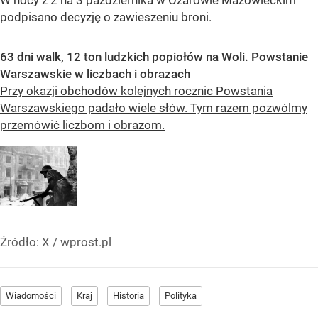
podpisano decyzję o zawieszeniu broni.
63 dni walk, 12 ton ludzkich popiołów na Woli. Powstanie
Warszawskie w liczbach i obrazach
Przy okazji obchodów kolejnych rocznic Powstania
Warszawskiego padało wiele słów. Tym razem pozwólmy
przemówić liczbom i obrazom.
Źródło:
X
/
wprost.pl
Wiadomości
Kraj
Historia
Polityka