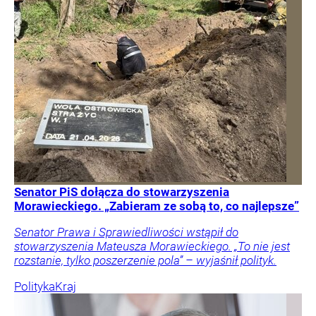
Senator PiS dołącza do stowarzyszenia
Morawieckiego. „Zabieram ze sobą to, co najlepsze”
Senator Prawa i Sprawiedliwości wstąpił do
stowarzyszenia Mateusza Morawieckiego. „To nie jest
rozstanie, tylko poszerzenie pola” – wyjaśnił polityk.
Polityka
Kraj