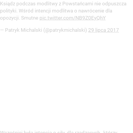
Ksiądz podczas modlitwy z Powstańcami nie odpuszcza
polityki. Wśród intencji modlitwa o nawrócenie dla
opozycji. Smutne
pic.twitter.com/NB9Z0EyQhY
— Patryk Michalski (@patrykmichalski)
29 lipca 2017
Wcześniej była intencja o siły, dla rządzących , którzy