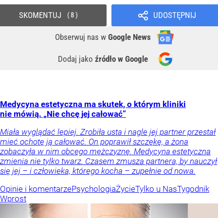
SKOMENTUJ
UDOSTĘPNIJ
8
Obserwuj nas
w
Google News
Dodaj jako
źródło w Google
Medycyna estetyczna ma skutek, o którym kliniki
nie mówią. „Nie chcę jej całować”
Miała wyglądać lepiej. Zrobiła usta i nagle jej partner przestał
mieć ochotę ją całować. On poprawił szczękę, a żona
zobaczyła w nim obcego mężczyznę. Medycyna estetyczna
zmienia nie tylko twarz. Czasem zmusza partnera, by nauczył
się jej – i człowieka, którego kocha – zupełnie od nowa.
Opinie i komentarze
Psychologia
Życie
Tylko u Nas
Tygodnik
Wprost