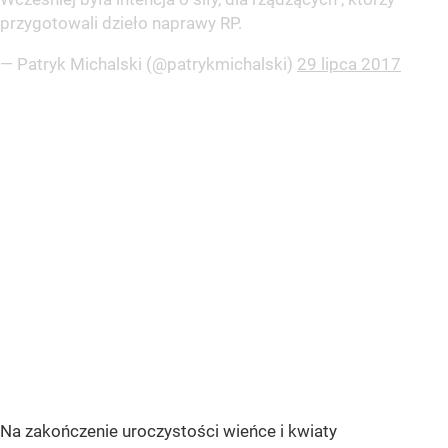
przygotowali dzieło naprawy RP.
— Patryk Michalski (@patrykmichalski)
29 lipca 2017
Na zakończenie uroczystości wieńce i kwiaty