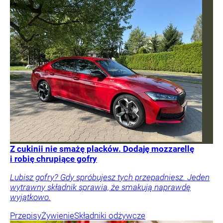
Z cukinii nie smażę placków. Dodaję mozzarellę
i robię chrupiące gofry
Lubisz gofry? Gdy spróbujesz tych przepadniesz. Jeden
wytrawny składnik sprawia, że smakują naprawdę
wyjątkowo.
Przepisy
Żywienie
Składniki odżywcze