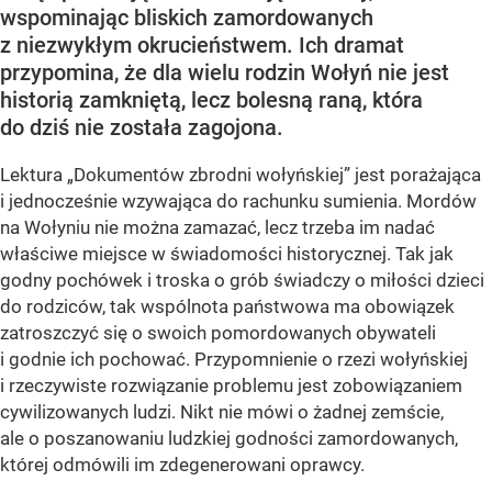
wspominając bliskich zamordowanych
z niezwykłym okrucieństwem. Ich dramat
przypomina, że dla wielu rodzin Wołyń nie jest
historią zamkniętą, lecz bolesną raną, która
do dziś nie została zagojona.
Lektura „Dokumentów zbrodni wołyńskiej” jest porażająca
i jednocześnie wzywająca do rachunku sumienia. Mordów
na Wołyniu nie można zamazać, lecz trzeba im nadać
właściwe miejsce w świadomości historycznej. Tak jak
godny pochówek i troska o grób świadczy o miłości dzieci
do rodziców, tak wspólnota państwowa ma obowiązek
zatroszczyć się o swoich pomordowanych obywateli
i godnie ich pochować. Przypomnienie o rzezi wołyńskiej
i rzeczywiste rozwiązanie problemu jest zobowiązaniem
cywilizowanych ludzi. Nikt nie mówi o żadnej zemście,
ale o poszanowaniu ludzkiej godności zamordowanych,
której odmówili im zdegenerowani oprawcy.