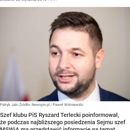
Patryk Jaki
Źródło:
Newspix.pl
/
Paweł Wiśniewski
Szef klubu PiS Ryszard Terlecki poinformował,
że podczas najbliższego posiedzenia Sejmu szef
MSWiA ma przedstawić informację na temat