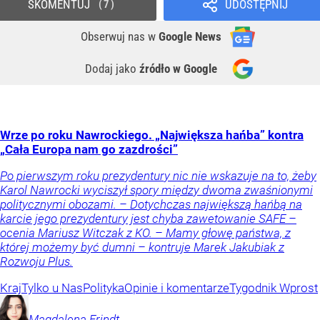
SKOMENTUJ
UDOSTĘPNIJ
7
Obserwuj nas
w
Google News
Dodaj jako
źródło w Google
Wrze po roku Nawrockiego. „Największa hańba” kontra
„Cała Europa nam go zazdrości”
Po pierwszym roku prezydentury nic nie wskazuje na to, żeby
Karol Nawrocki wyciszył spory między dwoma zwaśnionymi
politycznymi obozami. – Dotychczas największą hańbą na
karcie jego prezydentury jest chyba zawetowanie SAFE –
ocenia Mariusz Witczak z KO. – Mamy głowę państwa, z
której możemy być dumni – kontruje Marek Jakubiak z
Rozwoju Plus.
Kraj
Tylko u Nas
Polityka
Opinie i komentarze
Tygodnik Wprost
Magdalena
Frindt