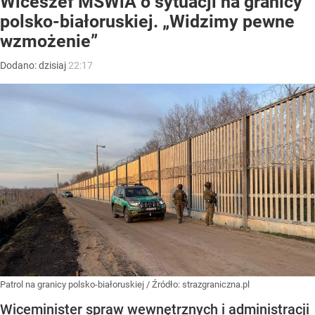
Wiceszef MSWiA o sytuacji na granicy
polsko-białoruskiej. „Widzimy pewne
wzmożenie”
Dodano:
dzisiaj
22:17
Patrol na granicy polsko-białoruskiej
/ Źródło:
strazgraniczna.pl
Wiceminister spraw wewnętrznych i administracji