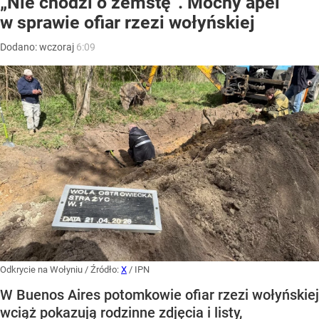
„Nie chodzi o zemstę”. Mocny apel
w sprawie ofiar rzezi wołyńskiej
Dodano:
wczoraj
6:09
Odkrycie na Wołyniu
/ Źródło:
X
/
IPN
W Buenos Aires potomkowie ofiar rzezi wołyńskiej
wciąż pokazują rodzinne zdjęcia i listy,