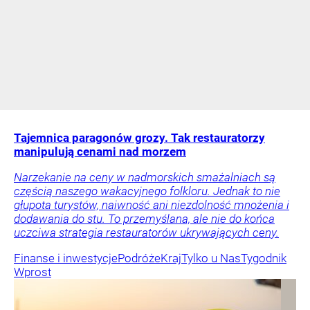
Tajemnica paragonów grozy. Tak restauratorzy
manipulują cenami nad morzem
Narzekanie na ceny w nadmorskich smażalniach są
częścią naszego wakacyjnego folkloru. Jednak to nie
głupota turystów, naiwność ani niezdolność mnożenia i
dodawania do stu. To przemyślana, ale nie do końca
uczciwa strategia restauratorów ukrywających ceny.
Finanse i inwestycje
Podróże
Kraj
Tylko u Nas
Tygodnik
Wprost