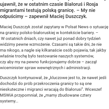
ujawnił, że w ostatnim czasie Białoruś i Rosja
migrantami testują polską granicę. – My nie
odpuścimy – zapewnił Maciej Duszczyk.
Maciej Duszczyk został zapytany w Polsat News o sytuację
na granicy polsko-białoruskiej w kontekście bariery. –
W ostatnich dniach, czy nawet już ponad dobry tydzień
widzimy pewne wzmożenie. Czasami są takie dni, że nie
ma nikogo, a nagle się kilkanaście osób pojawia, tak jakby
właśnie trochę było testowanie naszych systemów,
czy aby my na pewno funkcjonujemy dobrze – zaczął
wiceminister spraw wewnętrznych i administracji.
Duszczyk kontynuował, że „kluczowe jest to, że nawet jeśli
dochodzi do prób przekroczenia granicy to są one
nieskuteczne i migranci wracają do Białorusi”. Wiceszef
MSWiA przypomniał, że „mamy zbudowane cztery
systemy...