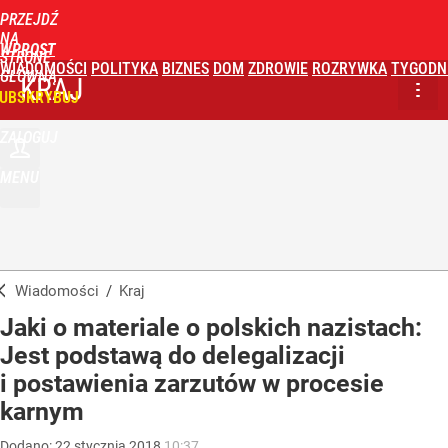
PRZEJDŹ
NA
WPROST
STRONĘ
WIADOMOŚCI
POLITYKA
BIZNES
DOM
ZDROWIE
ROZRYWKA
TYGODN
GŁÓWNĄ
KRAJ
UBSKRYBUJ
ZALOGUJ
MENU
Wiadomości
/
Kraj
Jaki o materiale o polskich nazistach:
Jest podstawą do delegalizacji
i postawienia zarzutów w procesie
karnym
Dodano:
22
stycznia
2018
10:37