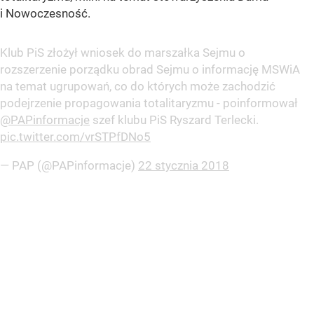
i Nowoczesność.
Klub PiS złożył wniosek do marszałka Sejmu o
rozszerzenie porządku obrad Sejmu o informację MSWiA
na temat ugrupowań, co do których może zachodzić
podejrzenie propagowania totalitaryzmu - poinformował
@PAPinformacje
szef klubu PiS Ryszard Terlecki.
pic.twitter.com/vrSTPfDNo5
— PAP (@PAPinformacje)
22 stycznia 2018