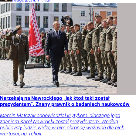
Narzekają na Nawrockiego „jak ktoś taki został
prezydentem”. Znany prawnik o badaniach naukowców
Marcin Matczak odpowiedział krytykom, dlaczego jego
zdaniem Karol Nawrocki został prezydentem. Według
publicysty ludzie widzą w nim obrońcę ważnych dla nich
wartości, np. religii.