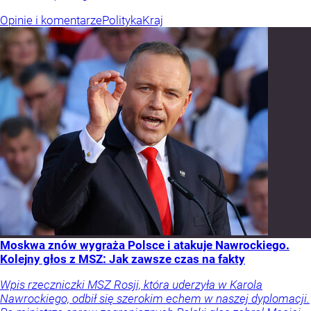
Opinie i komentarze
Polityka
Kraj
Moskwa znów wygraża Polsce i atakuje Nawrockiego.
Kolejny głos z MSZ: Jak zawsze czas na fakty
Wpis rzeczniczki MSZ Rosji, która uderzyła w Karola
Nawrockiego, odbił się szerokim echem w naszej dyplomacji.