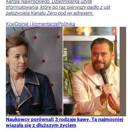
Karola Nawrockiego. Dziennikarka użyła
sformułowania, które po raz pierwszy padło z ust
założyciela Kanału Zero pod jej adresem.
Kraj
Opinie i komentarze
Polityka
Naukowcy porównali 3 rodzaje kawy. Ta najmocniej
wiązała się z dłuższym życiem