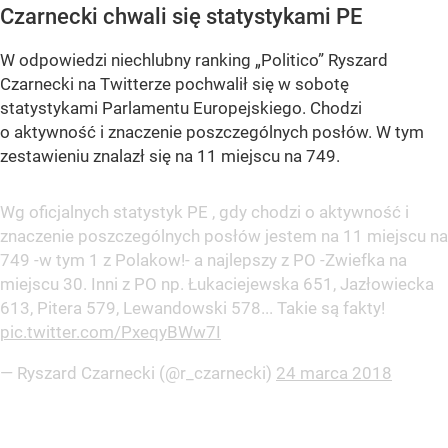
Czarnecki chwali się statystykami PE
W odpowiedzi niechlubny ranking „Politico” Ryszard
Czarnecki na Twitterze pochwalił się w sobotę
statystykami Parlamentu Europejskiego. Chodzi
o aktywność i znaczenie poszczególnych posłów. W tym
zestawieniu znalazł się na 11 miejscu na 749.
Wg oficjalnych statystyk PE , gdy chodzi o aktywność i
znaczenie poszczególnych posłów jestem na 11 miejscu na
749 -w tym 1 z Polakow!- a najlepszy z PO -Zwiefka na
miejscu 30. Inni z PO np. Łukaciejewska 651, Jazłowiecka
613, Pitera 579, Lewandowski 578... Takie są fakty!
pic.twitter.com/PxeqyBWw7I
— Ryszard Czarnecki (@r_czarnecki)
24 marca 2018