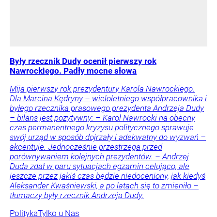
Były rzecznik Dudy ocenił pierwszy rok
Nawrockiego. Padły mocne słowa
Mija pierwszy rok prezydentury Karola Nawrockiego.
Dla Marcina Kędryny – wieloletniego współpracownika i
byłego rzecznika prasowego prezydenta Andrzeja Dudy
– bilans jest pozytywny: – Karol Nawrocki na obecny
czas permanentnego kryzysu politycznego sprawuje
swój urząd w sposób dojrzały i adekwatny do wyzwań –
akcentuje. Jednocześnie przestrzega przed
porównywaniem kolejnych prezydentów. – Andrzej
Duda zdał w paru sytuacjach egzamin celująco, ale
jeszcze przez jakiś czas będzie niedoceniony, jak kiedyś
Aleksander Kwaśniewski, a po latach się to zmieniło –
tłumaczy były rzecznik Andrzeja Dudy.
Polityka
Tylko u Nas