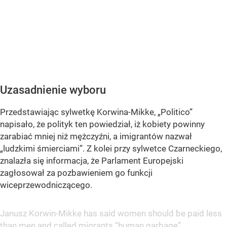
Uzasadnienie wyboru
Przedstawiając sylwetkę Korwina-Mikke, „Politico”
napisało, że polityk ten powiedział, iż kobiety powinny
zarabiać mniej niż mężczyźni, a imigrantów nazwał
„ludzkimi śmierciami”. Z kolei przy sylwetce Czarneckiego,
znalazła się informacja, że Parlament Europejski
zagłosował za pozbawieniem go funkcji
wiceprzewodniczącego.
Janusz Korwin-Mikke has said women should be paid less
than men and called migrants “human garbage”