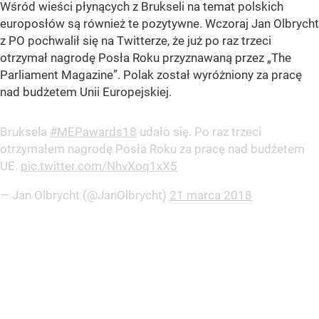
Wśród wieści płynących z Brukseli na temat polskich
europosłów są również te pozytywne. Wczoraj Jan Olbrycht
z PO pochwalił się na Twitterze, że już po raz trzeci
otrzymał nagrodę Posła Roku przyznawaną przez „The
Parliament Magazine”. Polak został wyróżniony za pracę
nad budżetem Unii Europejskiej.
Bruksela
#MEPawards18
udało się. Po raz trzeci
otrzymałem nagrodę Posła Roku za pracę nad budżetem
UE.
pic.twitter.com/NhvXoq1xX5
— Jan Olbrycht (@JanOlbrycht)
21 marca 2018