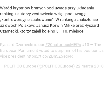
Wśród kryteriów branych pod uwagę przy układaniu
rankingu, autorzy zestawienia wzięli pod uwagę
„kontrowersyjne zachowanie”. W rankingu znalazło się
aż dwóch Polaków: Janusz Korwin Mikke oraz Ryszard
Czarnecki, którzy zajęli kolejno 5. i 10. miejsce.
Ryszard Czarnecki is our
#20notoriousMEPs
#10 — The
European Parliament voted to strip him of his position as
vice president
https://t.co/ZBn5Z5sqRR
— POLITICO Europe (@POLITICOEurope)
22 marca 2018