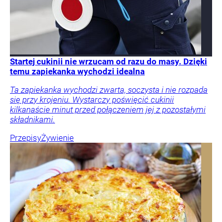
Startej cukinii nie wrzucam od razu do masy. Dzięki
temu zapiekanka wychodzi idealna
Ta zapiekanka wychodzi zwarta, soczysta i nie rozpada
się przy krojeniu. Wystarczy poświęcić cukinii
kilkanaście minut przed połączeniem jej z pozostałymi
składnikami.
Przepisy
Żywienie