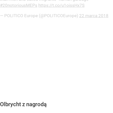
#20notoriousMEPs
https://t.co/u1oissHx7S
— POLITICO Europe (@POLITICOEurope)
22 marca 2018
Olbrycht z nagrodą