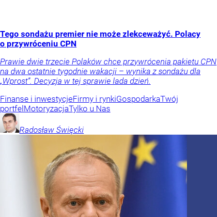
Tego sondażu premier nie może zlekceważyć. Polacy
o przywróceniu CPN
Prawie dwie trzecie Polaków chce przywrócenia pakietu CPN
na dwa ostatnie tygodnie wakacji – wynika z sondażu dla
„Wprost”. Decyzja w tej sprawie lada dzień.
Finanse i inwestycje
Firmy i rynki
Gospodarka
Twój
portfel
Motoryzacja
Tylko u Nas
Radosław
Święcki