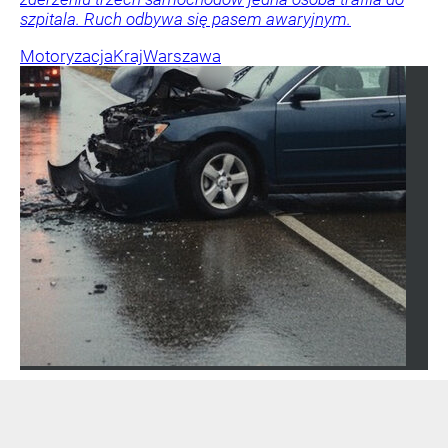
szpitala. Ruch odbywa się pasem awaryjnym.
Motoryzacja
Kraj
Warszawa