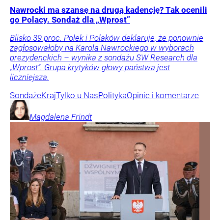
Nawrocki ma szansę na drugą kadencję? Tak ocenili
go Polacy. Sondaż dla „Wprost”
Blisko 39 proc. Polek i Polaków deklaruje, że ponownie
zagłosowałoby na Karola Nawrockiego w wyborach
prezydenckich – wynika z sondażu SW Research dla
„Wprost”. Grupa krytyków głowy państwa jest
liczniejsza.
Sondaże
Kraj
Tylko u Nas
Polityka
Opinie i komentarze
Magdalena
Frindt