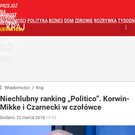
PRZEJDŹ
NA
WPROST
STRONĘ
WIADOMOŚCI
POLITYKA
BIZNES
DOM
ZDROWIE
ROZRYWKA
TYGODN
GŁÓWNĄ
KRAJ
UBSKRYBUJ
ZALOGUJ
MENU
Wiadomości
/
Kraj
Niechlubny ranking „Politico”. Korwin-
Mikke i Czarnecki w czołówce
Dodano:
22
marca
2018
19:59