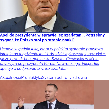
Apel do prezydenta w sprawie lex szarlatan. „Potrzebny
sygnał, że Polska stoi po stronie nauki”
Ustawa wypełnia lukę, która w polskim systemie prawnym
istnieje od trzydziestu lat i którą dziś wykorzystują oszuści –
pisze prof. dr hab. Agnieszka Szuster-Ciesielska w liście
otwartym do prezydenta Karola Nawrockiego. Ekspertka
apeluje o podpisanie tzw. lex szarlatan.
Aktualności
Profilaktyka
System ochrony zdrowia