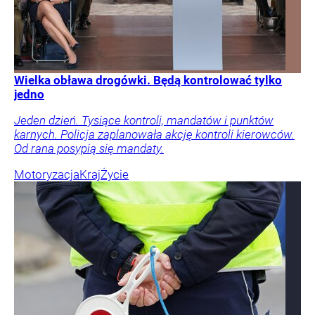
Wielka obława drogówki. Będą kontrolować tylko
jedno
Jeden dzień. Tysiące kontroli, mandatów i punktów
karnych. Policja zaplanowała akcję kontroli kierowców.
Od rana posypią się mandaty.
Motoryzacja
Kraj
Życie