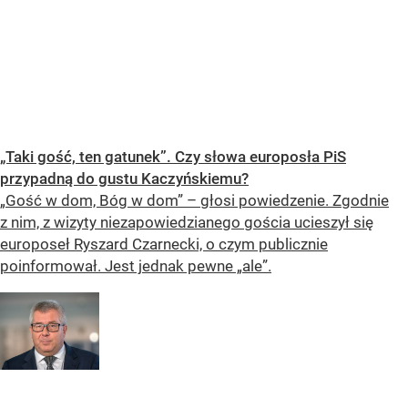
„Taki gość, ten gatunek”. Czy słowa europosła PiS
przypadną do gustu Kaczyńskiemu?
„Gość w dom, Bóg w dom” – głosi powiedzenie. Zgodnie
z nim, z wizyty niezapowiedzianego gościa ucieszył się
europoseł Ryszard Czarnecki, o czym publicznie
poinformował. Jest jednak pewne „ale”.