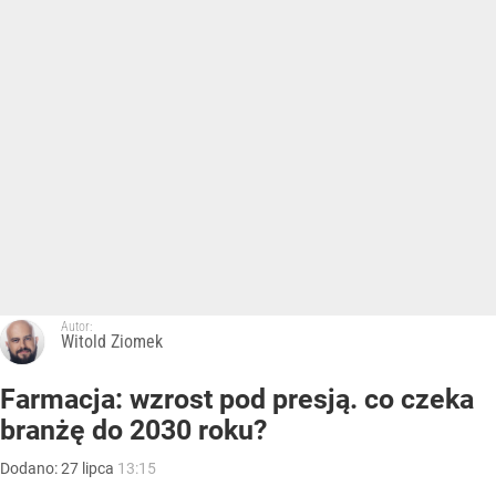
Autor:
Witold Ziomek
Farmacja: wzrost pod presją. co czeka
branżę do 2030 roku?
Dodano:
27
lipca
13:15