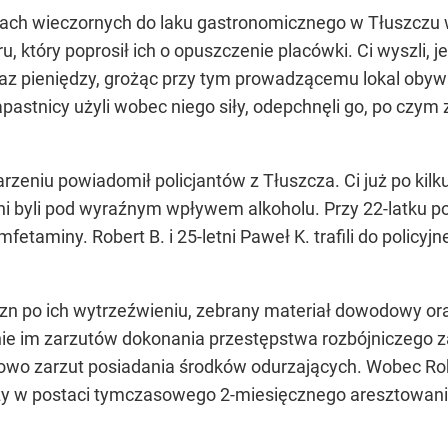
nach wieczornych do laku gastronomicznego w Tłuszczu
u, który poprosił ich o opuszczenie placówki. Ci wyszli, j
z pieniędzy, grożąc przy tym prowadzącemu lokal oby
pastnicy użyli wobec niego siły, odepchnęli go, po czym
eniu powiadomił policjantów z Tłuszcza. Ci już po kilku
i byli pod wyraźnym wpływem alkoholu. Przy 22-latku pol
fetaminy. Robert B. i 25-letni Paweł K. trafili do policyj
zyzn po ich wytrzeźwieniu, zebrany materiał dowodowy 
ie im zarzutów dokonania przestępstwa rozbójniczego z
tkowo zarzut posiadania środków odurzających. Wobec R
 w postaci tymczasowego 2-miesięcznego aresztowania, 