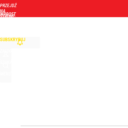
PRZEJDŹ
Udostępnij
3
Skomentuj
NA
WPROST
STRONĘ
GŁÓWNĄ
WIADOMOŚCI
POLITYKA
BIZNES
DOM
ZDROWIE
ROZRYWKA
TYGOD
SUBSKRYBUJ
ZALOGUJ
SZUKAJ
MENU