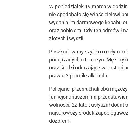
W poniedziałek 19 marca w godzi
nie spodobało się właścicielowi bar
wydania im darmowego kebabu ora
oraz pobiciem. Gdy ten odmówił na
złotych i wyszli.
Poszkodowany szybko o całym zdarz
podejrzanych o ten czyn. Mężczyźn
oraz środki odurzające w postaci am
prawie 2 promile alkoholu.
Policjanci przesłuchali obu mężc
funkcjonariuszom na przedstawien
wolności. 22-latek usłyszał doda
najsurowszy środek zapobiegawczy
dozorem.