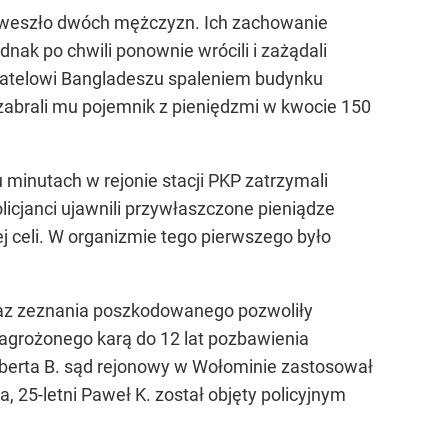
 weszło dwóch mężczyzn. Ich zachowanie
ednak po chwili ponownie wrócili i zażądali
watelowi Bangladeszu spaleniem budynku
 zabrali mu pojemnik z pieniędzmi w kwocie 150
 minutach w rejonie stacji PKP zatrzymali
icjanci ujawnili przywłaszczone pieniądze
nej celi. W organizmie tego pierwszego było
oraz zeznania poszkodowanego pozwoliły
agrożonego karą do 12 lat pozbawienia
oberta B. sąd rejonowy w Wołominie zastosował
25-letni Paweł K. został objęty policyjnym