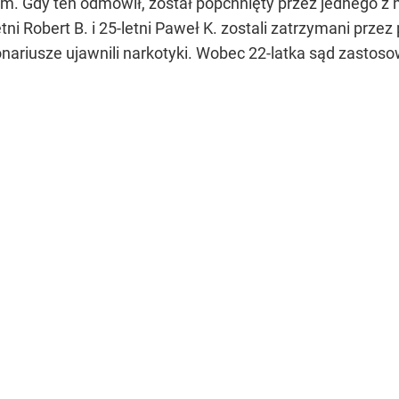
iem. Gdy ten odmówił, został popchnięty przez jednego z 
tni Robert B. i 25-letni Paweł K. zostali zatrzymani prz
nariusze ujawnili narkotyki. Wobec 22-latka sąd zastoso