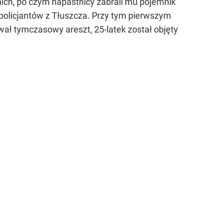
nich, po czym napastnicy zabrali mu pojemnik
ez policjantów z Tłuszcza. Przy tym pierwszym
wał tymczasowy areszt, 25-latek został objęty