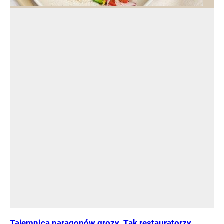
Tajemnica paragonów grozy. Tak restauratorzy