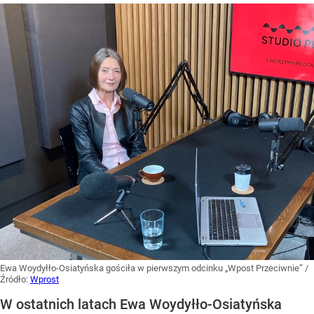
Ewa Woydyłło-Osiatyńska gościła w pierwszym odcinku „Wpost Przeciwnie”
/
Źródło:
Wprost
W ostatnich latach Ewa Woydyłło-Osiatyńska