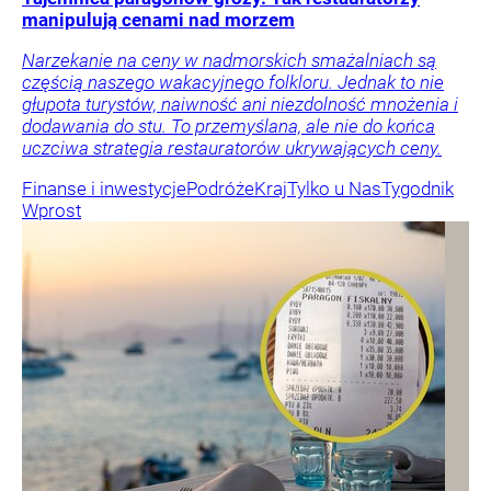
manipulują cenami nad morzem
Narzekanie na ceny w nadmorskich smażalniach są
częścią naszego wakacyjnego folkloru. Jednak to nie
głupota turystów, naiwność ani niezdolność mnożenia i
dodawania do stu. To przemyślana, ale nie do końca
uczciwa strategia restauratorów ukrywających ceny.
Finanse i inwestycje
Podróże
Kraj
Tylko u Nas
Tygodnik
Wprost