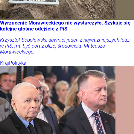
Wyrzucenie Morawieckiego nie wystarczyło. Szykuje się
kolejne głośne odejście z PiS
Krzysztof Sobolewski, dawniej jeden z najważniejszych ludzi
w PiS, ma być coraz bliżej środowiska Mateusza
Morawieckiego.
Kraj
Polityka