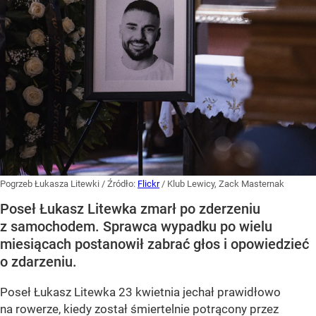
Pogrzeb Łukasza Litewki
/ Źródło:
Flickr
/
Klub Lewicy, Zack Masternak
Poseł Łukasz Litewka zmarł po zderzeniu
z samochodem. Sprawca wypadku po wielu
miesiącach postanowił zabrać głos i opowiedzieć
o zdarzeniu.
Poseł Łukasz Litewka 23 kwietnia jechał prawidłowo
na rowerze, kiedy został śmiertelnie potrącony przez