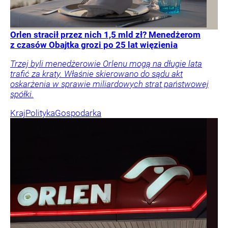
Orlen stracił przez nich 1,5 mld zł? Menedżerom
z czasów Obajtka grozi po 25 lat więzienia
Trzej byli menedżerowie Orlenu mogą na długie lata
trafić za kraty. Właśnie skierowano do sądu akt
oskarżenia w sprawie miliardowych strat państwowej
spółki.
Kraj
Polityka
Gospodarka