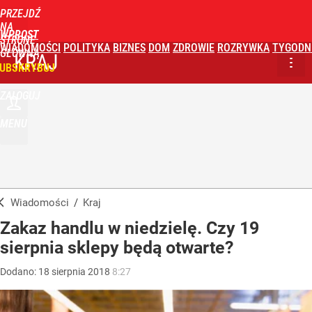
PRZEJDŹ
NA
WPROST
STRONĘ
WIADOMOŚCI
POLITYKA
BIZNES
DOM
ZDROWIE
ROZRYWKA
TYGODN
GŁÓWNĄ
KRAJ
UBSKRYBUJ
ZALOGUJ
MENU
Wiadomości
/
Kraj
Zakaz handlu w niedzielę. Czy 19
sierpnia sklepy będą otwarte?
Dodano:
18
sierpnia
2018
8:27