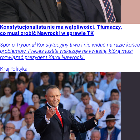
Konstytucjonalista nie ma wątpliwości. Tłumaczy,
co musi zrobić Nawrocki w sprawie TK
Spór o Trybunał Konstytucyjny trwa i nie widać na razie końca
problemów. Prezes Iustitii wskazuje na kwestię, którą musi
rozwiązać prezydent Karol Nawrocki.
Kraj
Polityka