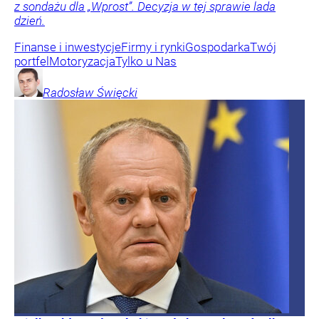
z sondażu dla „Wprost”. Decyzja w tej sprawie lada
dzień.
Finanse i inwestycje
Firmy i rynki
Gospodarka
Twój
portfel
Motoryzacja
Tylko u Nas
Radosław
Święcki