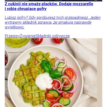
Z cukinii nie smażę placków. Dodaję mozzarellę
i robię chrupiące gofry
Lubisz gofry? Gdy spróbujesz tych przepadniesz. Jeden
wytrawny składnik sprawia, że smakują naprawdę
wyjątkowo.
Przepisy
Żywienie
Składniki odżywcze