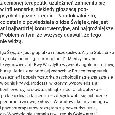
z cenionej terapeutki uzależnień zamieniła się
w influencerkę, niekiedy głoszącą pop-
psychologiczne brednie. Paradoksalnie to,
co ostatnio powiedziała o Idze Świątek, nie jest
ani najbardziej kontrowersyjne, ani najgroźniejsze.
Problem w tym, że wszyscy udawali, że tego
nie widzą.
Iga Świątek jest głupiutka i nieszczęśliwa. Aryna Sabalenko
to „ruska baba” i „po prostu facet”. Między innymi
te wypowiedzi dr Ewy Woydyłło wywołały ogólnonarodową
burzę. Jedna z najbardziej znanych w Polsce terapeutek
uzależnień i popularyzatorka psychologii nagle znalazła się
w ogniu krytyki. Podcast, w którym wypowiedziała
kontrowersyjne słowa, zniknął z sieci, a ich autorka –
po kilku dniach kluczenia – zdecydowała się publicznie
przeprosić za swoje słowa. W środowisku psychologów
i psychoterapeutów rozpętała się nawet dyskusja,
czy Woydyłło nie złamała tzw. „reguły Goldwatera”.