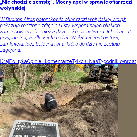
„Nie chodzi o zemstę”. Mocny apel w sprawie ofiar rzezi
wołyńskiej
W Buenos Aires potomkowie ofiar rzezi wołyńskiej wciąż
pokazują rodzinne zdjęcia i listy, wspominając bliskich
zamordowanych z niezwykłym okrucieństwem. Ich dramat
przypomina, że dla wielu rodzin Wołyń nie jest historią
zamkniętą, lecz bolesną raną, która do dziś nie została
zagojona.
Kraj
Polityka
Opinie i komentarze
Tylko u Nas
Tygodnik Wprost