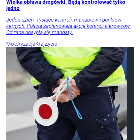
Wielka obława drogówki. Będą kontrolować tylko
jedno
Jeden dzień. Tysiące kontroli, mandatów i punktów
karnych. Policja zaplanowała akcję kontroli kierowców.
Od rana posypią się mandaty.
Motoryzacja
Kraj
Życie