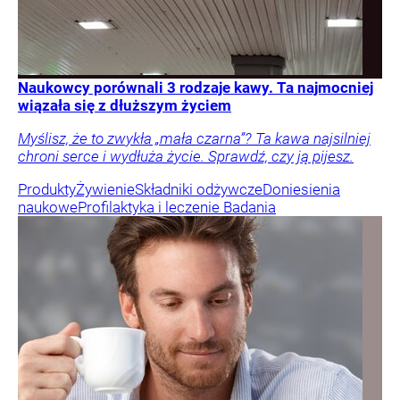
Naukowcy porównali 3 rodzaje kawy. Ta najmocniej
wiązała się z dłuższym życiem
Myślisz, że to zwykła „mała czarna”? Ta kawa najsilniej
chroni serce i wydłuża życie. Sprawdź, czy ją pijesz.
Produkty
Żywienie
Składniki odżywcze
Doniesienia
naukowe
Profilaktyka i leczenie
Badania