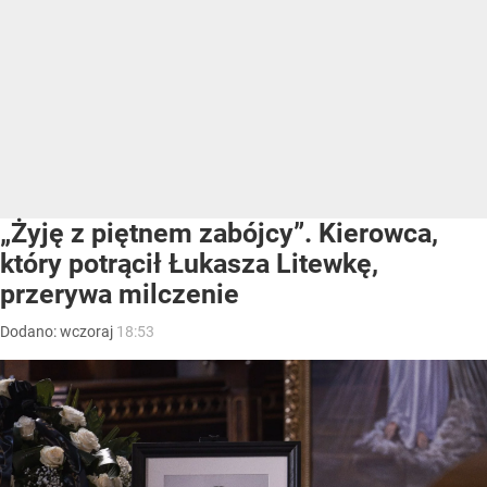
„Żyję z piętnem zabójcy”. Kierowca,
który potrącił Łukasza Litewkę,
przerywa milczenie
Dodano:
wczoraj
18:53