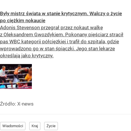
Były mistrz świata w stanie krytycznym. Walczy o życie
po ciężkim nokaucie
Adonis Stevenson przegrał przez nokaut walkę
z Oleksandrem Gwozdykiem. Pokonany pięściarz stracił
pas WBC kategorii półciężkiej i trafił do szpitala, gdzie
wprowadzono go w stan śpiączki. Jego stan lekarze
określają jako krytyczny.
Źródło:
X-news
Wiadomości
Kraj
Życie