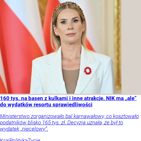
160 tys. na basen z kulkami i inne atrakcje. NIK ma „ale”
do wydatków resortu sprawiedliwości
Ministerstwo zorganizowało bal karnawałowy, co kosztowało
podatników blisko 165 tys. zł. Decyzja uznała, że był to
wydatek „niecelowy”.
Kraj
Polityka
Życie