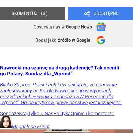
SKOMENTUJ
UDOSTĘPNIJ
2
Obserwuj nas
w
Google News
Dodaj jako
źródło w Google
Nawrocki ma szansę na drugą kadencję? Tak ocenili
go Polacy. Sondaż dla „Wprost”
Blisko 39 proc. Polek i Polaków deklaruje, że ponownie
zagłosowałoby na Karola Nawrockiego w wyborach
prezydenckich – wynika z sondażu SW Research dla
„Wprost”. Grupa krytyków głowy państwa jest liczniejsza.
Sondaże
Kraj
Tylko u Nas
Polityka
Opinie i komentarze
Magdalena
Frindt