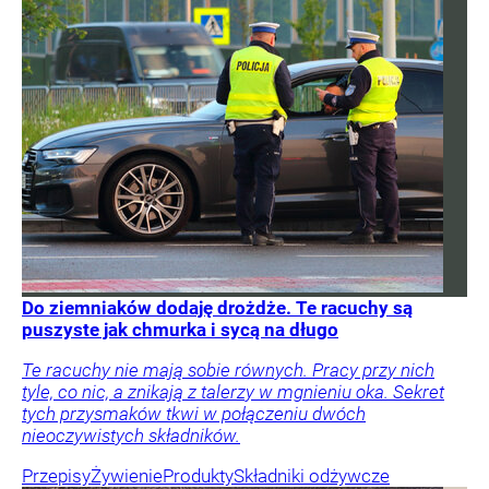
Do ziemniaków dodaję drożdże. Te racuchy są
puszyste jak chmurka i sycą na długo
Te racuchy nie mają sobie równych. Pracy przy nich
tyle, co nic, a znikają z talerzy w mgnieniu oka. Sekret
tych przysmaków tkwi w połączeniu dwóch
nieoczywistych składników.
Przepisy
Żywienie
Produkty
Składniki odżywcze