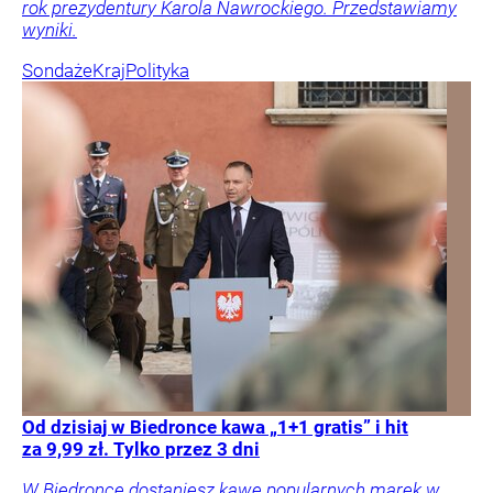
rok prezydentury Karola Nawrockiego. Przedstawiamy
wyniki.
Sondaże
Kraj
Polityka
Od dzisiaj w Biedronce kawa „1+1 gratis” i hit
za 9,99 zł. Tylko przez 3 dni
W Biedronce dostaniesz kawę popularnych marek w