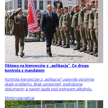
Obława na kierowców z „aplikacją”. Co druga
kontrola z mandatem
Kontrola kierowców z „aplikacją” ujawniła ogromną
skalę problemu. Brak uprawnień, podrobione
dokumenty, a nawet jazda pod wpływem alkoholu.
Motoryzacja
Kraj