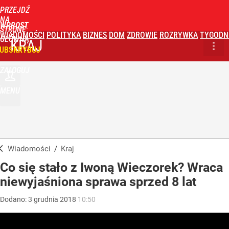
PRZEJDŹ
NA
WPROST
STRONĘ
WIADOMOŚCI
POLITYKA
BIZNES
DOM
ZDROWIE
ROZRYWKA
TYGODN
GŁÓWNĄ
KRAJ
UBSKRYBUJ
ZALOGUJ
MENU
Wiadomości
/
Kraj
Co się stało z Iwoną Wieczorek? Wraca
niewyjaśniona sprawa sprzed 8 lat
Dodano:
3
grudnia
2018
10:50