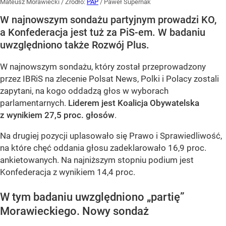
Mateusz Morawiecki
/ Źródło:
PAP
/
Paweł Supernak
W najnowszym sondażu partyjnym prowadzi KO,
a Konfederacja jest tuż za PiS-em. W badaniu
uwzględniono także Rozwój Plus.
W najnowszym sondażu, który został przeprowadzony
przez IBRiS na zlecenie Polsat News, Polki i Polacy zostali
zapytani, na kogo oddadzą głos w wyborach
parlamentarnych.
Liderem jest Koalicja Obywatelska
z wynikiem 27,5 proc. głosów
.
Na drugiej pozycji uplasowało się Prawo i Sprawiedliwość,
na które chęć oddania głosu zadeklarowało 16,9 proc.
ankietowanych. Na najniższym stopniu podium jest
Konfederacja z wynikiem 14,4 proc.
W tym badaniu uwzględniono „partię”
Morawieckiego. Nowy sondaż