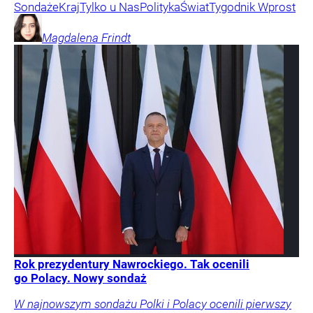
Sondaże
Kraj
Tylko u Nas
Polityka
Świat
Tygodnik Wprost
Magdalena
Frindt
Rok prezydentury Nawrockiego. Tak ocenili
go Polacy. Nowy sondaż
W najnowszym sondażu Polki i Polacy ocenili pierwszy