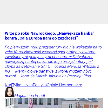
Wrze po roku Nawrockiego. „Największa hańba”
kontra „Cała Europa nam go zazdrości”
Po pierwszym roku prezydentury nic nie wskazuje na to,
żeby Karol Nawrocki wyciszył spory między dwoma
zwaśnionymi politycznymi obozami. – Dotychczas
największą hańbą na karcie jego prezydentury jest
chyba zawetowanie SAFE – ocenia Mariusz Witczak z
KO. – Mamy głowę państwa, z której możemy być
dumni – kontruje Marek Jakubiak z Rozwoju Plus.
Kraj
Tylko u Nas
Polityka
Opinie i komentarze
Magdalena
Frindt