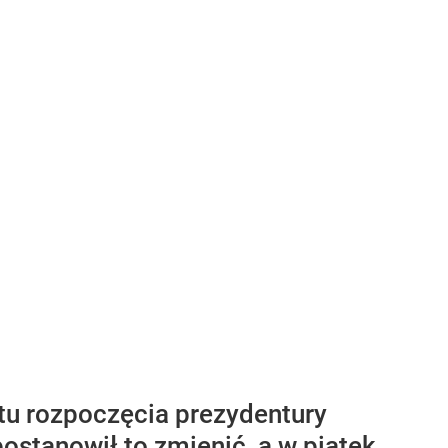
tu rozpoczęcia prezydentury
ostanowił to zmienić, a w piątek