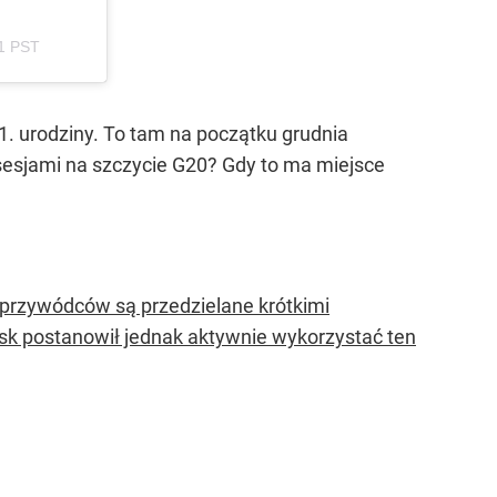
31 PST
 61. urodziny. To tam na początku grudnia
 sesjami na szczycie G20? Gdy to ma miejsce
 przywódców są przedzielane krótkimi
usk postanowił jednak aktywnie wykorzystać ten