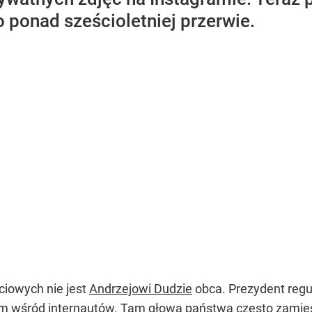
 ponad sześcioletniej przerwie.
iowych nie jest
Andrzejowi Dudzie
obca. Prezydent regu
m wśród internautów. Tam głowa państwa często zamiesz