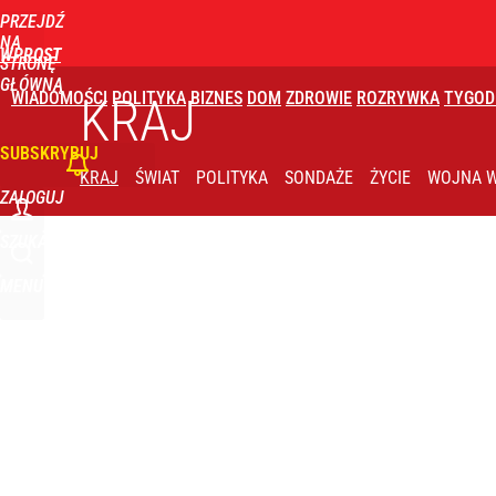
PRZEJDŹ
Udostępnij
1
Skomentuj
NA
WPROST
STRONĘ
GŁÓWNĄ
WIADOMOŚCI
POLITYKA
BIZNES
DOM
ZDROWIE
ROZRYWKA
TYGOD
KRAJ
SUBSKRYBUJ
KRAJ
ŚWIAT
POLITYKA
SONDAŻE
ŻYCIE
WOJNA W
ZALOGUJ
SZUKAJ
MENU