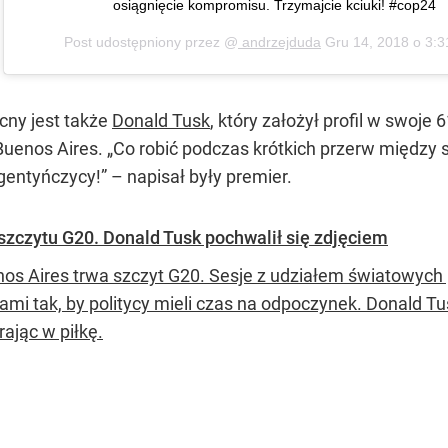
osiągnięcie kompromisu. Trzymajcie kciuki! #cop24
Post udostępniony przez @
andrzejduda
Gru 14, 2018 o 3:
cny jest także
Donald Tusk
, który założył profil w swoje
Buenos Aires. „Co robić podczas krótkich przerw między
rgentyńczycy!” – napisał były premier.
szczytu G20. Donald Tusk pochwalił się zdjęciem
os Aires trwa szczyt G20. Sesje z udziałem światowych
ami tak, by politycy mieli czas na odpoczynek. Donald T
rając w piłkę.