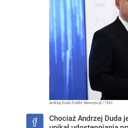
Andrzej Duda
Źródło:
Newspix.pl
/
TEDI
Chociaż Andrzej Duda j
unikał udostępniania pr