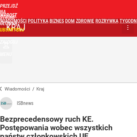
PRZEJDŹ
NA
WPROST
STRONĘ
WIADOMOŚCI
POLITYKA
BIZNES
DOM
ZDROWIE
ROZRYWKA
TYGODN
GŁÓWNĄ
KRAJ
UBSKRYBUJ
ZALOGUJ
MENU
Wiadomości
/
Kraj
ISBnews
Bezprecedensowy ruch KE.
Postępowania wobec wszystkich
państw członkowskich UE