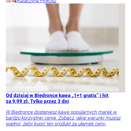
Katarzyna
Pinkosz
Od dzisiaj w Biedronce kawa „1+1 gratis” i hit
za 9,99 zł. Tylko przez 3 dni
W Biedronce dostaniesz kawę popularnych marek w
bardzo korzystnej cenie. Zobacz, jakie warunki musisz
spełnić, żeby kupić ten produkt za ułamek ceny.