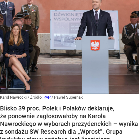
Karol Nawrocki
/ Źródło:
PAP
/
Paweł Supernak
Blisko 39 proc. Polek i Polaków deklaruje,
że ponownie zagłosowałoby na Karola
Nawrockiego w wyborach prezydenckich – wynika
z sondażu SW Research dla „Wprost”. Grupa