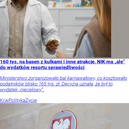
160 tys. na basen z kulkami i inne atrakcje. NIK ma „ale”
do wydatków resortu sprawiedliwości
Ministerstwo zorganizowało bal karnawałowy, co kosztowało
podatników blisko 165 tys. zł. Decyzja uznała, że był to
wydatek „niecelowy”.
Kraj
Polityka
Życie