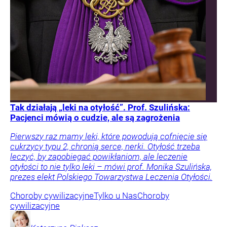
Tak działają „leki na otyłość”. Prof. Szulińska:
Pacjenci mówią o cudzie, ale są zagrożenia
Pierwszy raz mamy leki, które powodują cofnięcie się
cukrzycy typu 2, chronią serce, nerki. Otyłość trzeba
leczyć, by zapobiegać powikłaniom, ale leczenie
otyłości to nie tylko leki – mówi prof. Monika Szulińska,
prezes elekt Polskiego Towarzystwa Leczenia Otyłości.
Choroby cywilizacyjne
Tylko u Nas
Choroby
cywilizacyjne