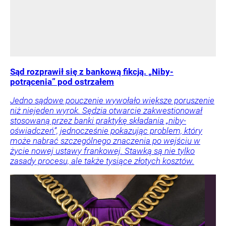
Sąd rozprawił się z bankową fikcją. „Niby-
potrącenia” pod ostrzałem
Jedno sądowe pouczenie wywołało większe poruszenie
niż niejeden wyrok. Sędzia otwarcie zakwestionował
stosowaną przez banki praktykę składania „niby-
oświadczeń”, jednocześnie pokazując problem, który
może nabrać szczególnego znaczenia po wejściu w
życie nowej ustawy frankowej. Stawką są nie tylko
zasady procesu, ale także tysiące złotych kosztów.