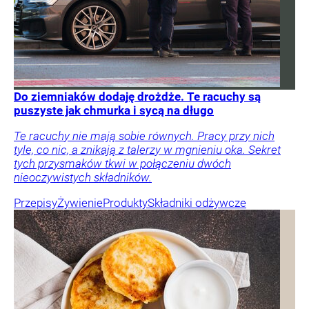
Do ziemniaków dodaję drożdże. Te racuchy są
puszyste jak chmurka i sycą na długo
Te racuchy nie mają sobie równych. Pracy przy nich
tyle, co nic, a znikają z talerzy w mgnieniu oka. Sekret
tych przysmaków tkwi w połączeniu dwóch
nieoczywistych składników.
Przepisy
Żywienie
Produkty
Składniki odżywcze