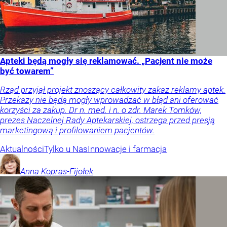
Apteki będą mogły się reklamować. „Pacjent nie może
być towarem”
Rząd przyjął projekt znoszący całkowity zakaz reklamy aptek.
Przekazy nie będą mogły wprowadzać w błąd ani oferować
korzyści za zakup. Dr n. med. i n. o zdr. Marek Tomków,
prezes Naczelnej Rady Aptekarskiej, ostrzega przed presją
marketingową i profilowaniem pacjentów.
Aktualności
Tylko u Nas
Innowacje i farmacja
Anna
Kopras-Fijołek