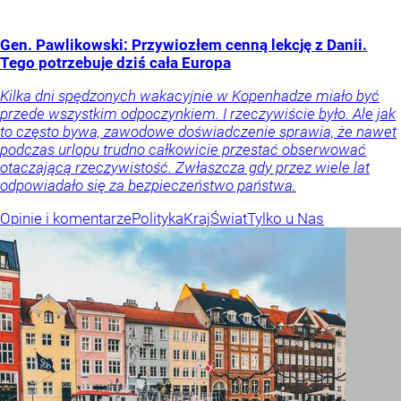
Gen. Pawlikowski: Przywiozłem cenną lekcję z Danii.
Tego potrzebuje dziś cała Europa
Kilka dni spędzonych wakacyjnie w Kopenhadze miało być
przede wszystkim odpoczynkiem. I rzeczywiście było. Ale jak
to często bywa, zawodowe doświadczenie sprawia, że nawet
podczas urlopu trudno całkowicie przestać obserwować
otaczającą rzeczywistość. Zwłaszcza gdy przez wiele lat
odpowiadało się za bezpieczeństwo państwa.
Opinie i komentarze
Polityka
Kraj
Świat
Tylko u Nas