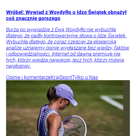
Wróbel: Wywiad z Woydyłło o Idze Świątek obnażył
coś znacznie gorszego
Burza po wywiadzie z Ewą Woydyłło nie wybuchła
dlatego, że padły kontrowersyjne słowa o Idze Świątek.
Wybuchła dlatego, że coraz częściej za ekspercką
analizę uznajemy opinie wygłaszane bez wiedzy, faktów
i odpowiedzialności. Internet od dawna premiuje nie
tych, którzy wiedzą najwięcej, lecz tych, którzy mówią
najgłośniej.
Opinie i komentarze
Kraj
Sport
Tylko u Nas