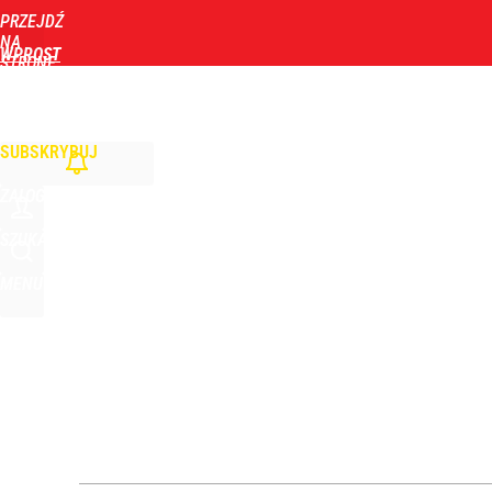
PRZEJDŹ
Udostępnij
11
Skomentuj
NA
WPROST
STRONĘ
GŁÓWNĄ
WIADOMOŚCI
POLITYKA
BIZNES
DOM
ZDROWIE
ROZRYWKA
TYGOD
Szykuje się przełom? Donald Trump mówił o „pewny
SUBSKRYBUJ
dodaj
ZALOGUJ
Zełenski mógłby stracić władzę? Najnowszy sonda
SZUKAJ
MENU
1
Nowy sondaż po wtargnięciu rakiety na Lubelszczy
1