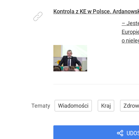
Kontrola z KE w Polsce. Ardanowsk
– Jest
Europi
o niel
Wiadomości
Kraj
Zdrow
UDO