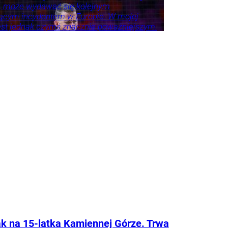
, może wydawać się kolejnym
ącym incydentem w Europie. W mojej
est jednak czymś znacznie poważniejszym.
ł ostrzegawczy.
k na 15-latka Kamiennej Górze. Trwa