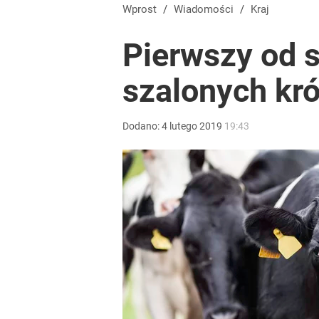
„Regularnie posługuje się językiem nienawiści”. 
Wprost
/
Wiadomości
/
Kraj
Pierwszy od s
5
szalonych kr
Tego sondażu premier nie może zlekceważyć. Pol
Dodano:
4
lutego
2019
19:43
8
Gen. Pawlikowski: Przywiozłem cenną lekcję z Dani
2