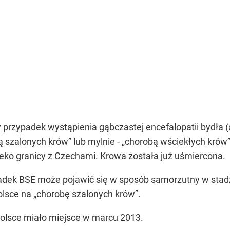
ły przypadek wystąpienia gąbczastej encefalopatii bydła
ą szalonych krów”
lub mylnie -
„chorobą wściekłych krów
eko granicy z Czechami. Krowa została już uśmiercona.
padek BSE może pojawić się w sposób samorzutny w stad
olsce na
„chorobę szalonych krów”
.
olsce miało miejsce w marcu 2013.