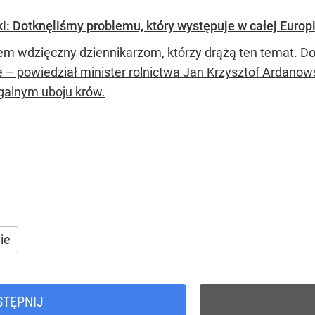
i: Dotknęliśmy problemu, który występuje w całej Europ
em wdzięczny dziennikarzom, którzy drążą ten temat. Do
e – powiedział minister rolnictwa Jan Krzysztof Ardanow
egalnym uboju krów.
ie
STĘPNIJ