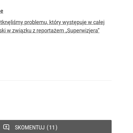
ie
tknęliśmy problemu, który występuje w całej
ski w związku z reportażem „Superwizjera”
SKOMENTUJ
11