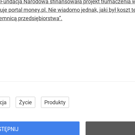
 Fundacja Narodowa sfinansowała projekt tłumaczenia w
uje portal money.pl. Nie wiadomo jednak, jaki był koszt
jemnicą przedsiębiorstwa”.
cja
Życie
Produkty
STĘPNIJ