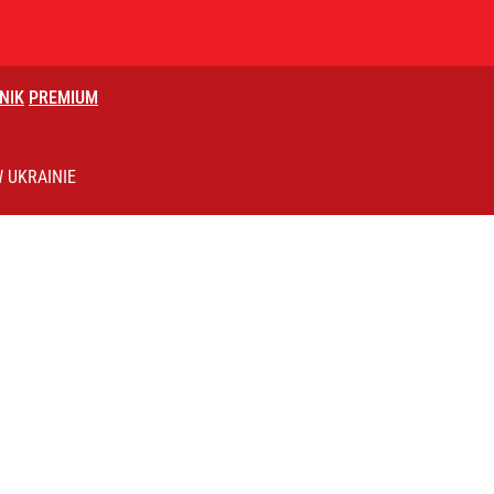
NIK
PREMIUM
worytem człowiek Nawrockiego
 UKRAINIE
ntra „Cała Europa nam go zazdrości”
apowiedź. "To nieuchronnie nadchodzi"