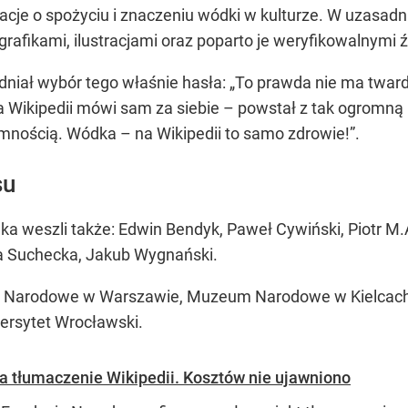
rmacje o spożyciu i znaczeniu wódki w kulturze. W uzasad
rafikami, ilustracjami oraz poparto je weryfikowalnymi 
sadniał wybór tego właśnie hasła: „To prawda nie ma tw
 Wikipedii mówi sam za siebie – powstał z tak ogromną p
emnością. Wódka – na Wikipedii to samo zdrowie!”.
su
iaka weszli także: Edwin Bendyk, Paweł Cywiński, Piotr 
na Suchecka, Jakub Wygnański.
um Narodowe w Warszawie, Muzeum Narodowe w Kielca
ersytet Wrocławski.
a tłumaczenie Wikipedii. Kosztów nie ujawniono