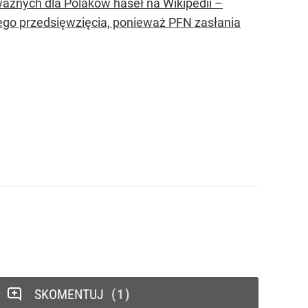
ażnych dla Polaków haseł na Wikipedii –
 tego przedsięwzięcia, ponieważ PFN zasłania
SKOMENTUJ
1