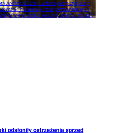
ta Andrzeja Dudy – bilans jest pozytywny:
 Nawrocki na obecny czas permanentnego
politycznego sprawuje swój urząd w sposób
 i adekwatny do wyzwań – akcentuje.
eśnie przestrzega przed porównywaniem
h prezydentów. – Andrzej Duda zdał w paru
ch egzamin celująco, ale jeszcze przez
as będzie niedoceniony, jak kiedyś
er Kwaśniewski, a po latach się to zmieniło
zy były rzecznik Andrzeja Dudy.
Tylko u
ka
howska
ki odsłoniły ostrzeżenia sprzed