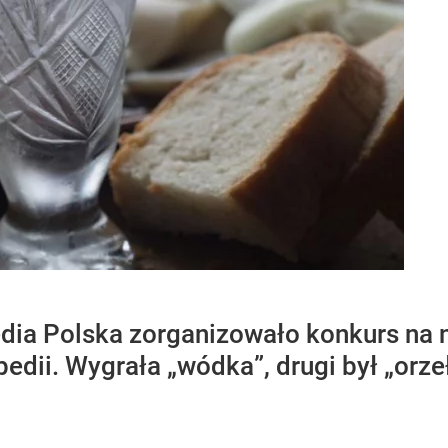
ia Polska zorganizowało konkurs na n
dii. Wygrała „wódka”, drugi był „orzeł 