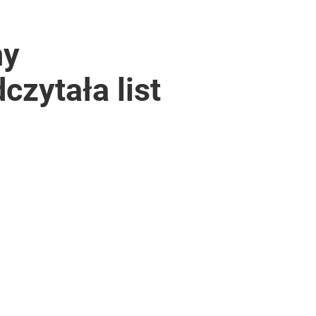
ny
czytała list