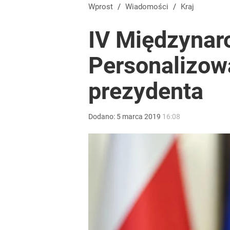
Wprost
/
Wiadomości
/
Kraj
IV Międzyna
Personalizowa
prezydenta
Dodano:
5
marca
2019
16:08