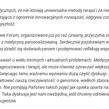
znych, że nie istnieją uniwersalne metody terapii i że ni
ająca z ogromnie innowacyjnych rozwiązań, odgrywa cora
zyszłość.
we Forum, organizowane już po raz czwarty, przyczynia s
 z medycyną personalizowaną. Serdecznie pozdrawiam w
 aby dzielić się doświadczeniem i podejmować refleksję wsp
wiać o wielu istotnych i aktualnych problemach. Medycyn
agnozowania i terapii, ale może również oznaczać większą
święcając temu ważnemu wyzwaniu dużą część dyskusji.
ztałtować naszą rzeczywistość: o genomice, wielkich zbiora
 Nie pomijają Państwo takich pojęć jak opieka oparta na
. Taka dyskusja jest nam niezbędna, jeśli chcemy odmienia
acjentów.