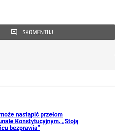
SKOMENTUJ
może nastąpić przełom
unale Konstytucyjnym. „Stoją
ńcu bezprawia”