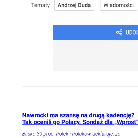
Andrzej Duda
Wiadomości
UDO
Nawrocki ma szansę na drugą kadencję?
Tak ocenili go Polacy. Sondaż dla „Wprost
Blisko 39 proc. Polek i Polaków deklaruje, że