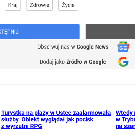
Kraj
Zdrowie
Życie
STĘPNIJ
Obserwuj nas
w
Google News
Dodaj jako
źródło w Google
Turystka na plaży w Ustce zaalarmowała
Wtedy 
”
służby. Obiekt wyglądał jak pocisk
w Tryb
z wyrzutni RPG
na sza