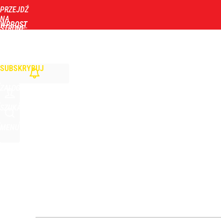
PRZEJDŹ
Udostępnij
0
Skomentuj
NA
WPROST
STRONĘ
GŁÓWNĄ
WIADOMOŚCI
POLITYKA
BIZNES
DOM
ZDROWIE
ROZRYWKA
TYGOD
SUBSKRYBUJ
ZALOGUJ
SZUKAJ
MENU