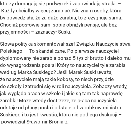
którzy domagają się podwyżek i zapowiadają strajki. –
Każdy chciałby więcej zarabiać. Nie znam osoby, która
by powiedziała, że za dużo zarabia, to zrezygnuje sama...
Chociaż posłowie sami sobie obniżyli pensję, ale bez
przyjemności – zaznaczył
Suski
.
Słowa polityka skomentował szef Związku Nauczycielstwa
Polskiego. – To skandaliczne. Po pierwsze nauczyciel
dyplomowany nie zarabia ponad 5 tys zł brutto i daleko mu
do wynagrodzenia posła! Który to nauczyciel tyle zarabia
według Marka Suskiego? Jeśli Marek Suski uważa,
że nauczyciele mają takie kokosy, to niech przyjdzie
do szkoły i zatrudni się w roli nauczyciela. Zobaczy wtedy,
jak wygląda praca w szkole i jakie są tam tak naprawdę
zarobki! Może wtedy dostrzeże, że płaca nauczyciela
odstaje od płacy posła i odstaje od zarobków ministra
Suskiego i to jest kwestia, która nie podlega dyskusji –
powiedział Sławomir Broniarz.