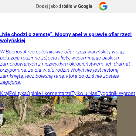
Dodaj jako
źródło w Google
„Nie chodzi o zemstę”. Mocny apel w sprawie ofiar rzezi
wołyńskiej
W Buenos Aires potomkowie ofiar rzezi wołyńskiej wciąż
pokazują rodzinne zdjęcia i listy, wspominając bliskich
zamordowanych z niezwykłym okrucieństwem. Ich dramat
przypomina, że dla wielu rodzin Wołyń nie jest historią
zamkniętą, lecz bolesną raną, która do dziś nie została
zagojona.
Kraj
Polityka
Opinie i komentarze
Tylko u Nas
Tygodnik Wprost