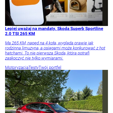
Lepiej uważaj na mandaty. Skoda Superb Sportline
2.0 TSI 265 KM
Ma 265 KM, napęd na 4 koła, wygląda prawie jak
rodzinna limuzyna, a osiągami może konkurować z hot
hatchami. To nie pierwsza Skoda, która potrafi
zaskoczyć nie tylko wymiarami.
Motoryzacja
Testy
Twój portfel