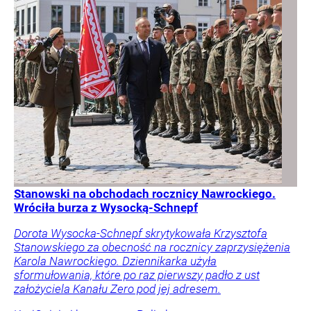
Stanowski na obchodach rocznicy Nawrockiego.
Wróciła burza z Wysocką-Schnepf
Dorota Wysocka-Schnepf skrytykowała Krzysztofa
Stanowskiego za obecność na rocznicy zaprzysiężenia
Karola Nawrockiego. Dziennikarka użyła
sformułowania, które po raz pierwszy padło z ust
założyciela Kanału Zero pod jej adresem.