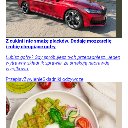
Z cukinii nie smażę placków. Dodaję mozzarellę
i robię chrupiące gofry
Lubisz gofry? Gdy spróbujesz tych przepadniesz. Jeden
wytrawny składnik sprawia, że smakują naprawdę
wyjątkowo.
Przepisy
Żywienie
Składniki odżywcze