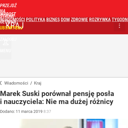
PRZEJDŹ
NA
WPROST
STRONĘ
WIADOMOŚCI
POLITYKA
BIZNES
DOM
ZDROWIE
ROZRYWKA
TYGODN
GŁÓWNĄ
KRAJ
UBSKRYBUJ
ZALOGUJ
MENU
Wiadomości
/
Kraj
Marek Suski porównał pensję posła
i nauczyciela: Nie ma dużej różnicy
Dodano:
11
marca
2019
8:37