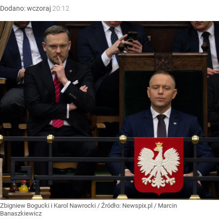
Dodano:
wczoraj
20:12
Zbigniew Bogucki i Karol Nawrocki
/ Źródło:
Newspix.pl
/
Marcin
Banaszkiewicz