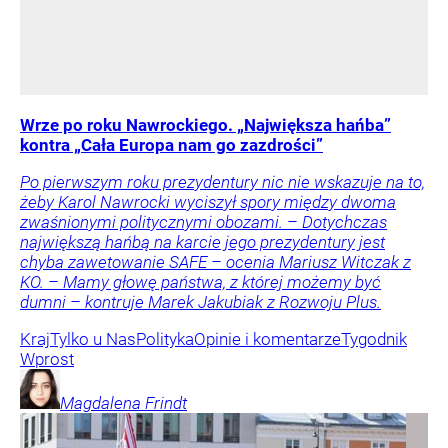
Wrze po roku Nawrockiego. „Największa hańba”
kontra „Cała Europa nam go zazdrości”
Po pierwszym roku prezydentury nic nie wskazuje na to,
żeby Karol Nawrocki wyciszył spory między dwoma
zwaśnionymi politycznymi obozami. – Dotychczas
największą hańbą na karcie jego prezydentury jest
chyba zawetowanie SAFE – ocenia Mariusz Witczak z
KO. – Mamy głowę państwa, z której możemy być
dumni – kontruje Marek Jakubiak z Rozwoju Plus.
Kraj
Tylko u Nas
Polityka
Opinie i komentarze
Tygodnik
Wprost
Magdalena
Frindt