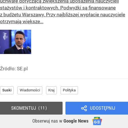
uchwałę dotyczącą zwiększenia uposażenia nauczycieli
stażystów i kontraktowych. Podwyżki są finansowane
z budżetu Warszawy. Przy najbliższej wypłacie nauczyciele
otrzymają większe...
Źródło:
SE.pl
Suski
Wiadomości
Kraj
Polityka
SKOMENTUJ
UDOSTĘPNIJ
11
Obserwuj nas
w
Google News