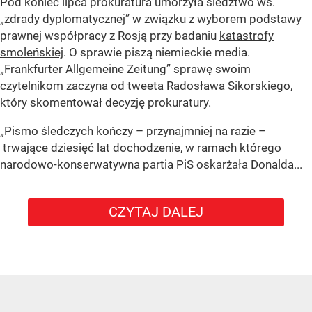
Pod koniec lipca prokuratura umorzyła śledztwo ws.
„zdrady dyplomatycznej” w związku z wyborem podstawy
prawnej współpracy z Rosją przy badaniu
katastrofy
smoleńskiej
. O sprawie piszą niemieckie media.
„Frankfurter Allgemeine Zeitung” sprawę swoim
czytelnikom zaczyna od tweeta Radosława Sikorskiego,
który skomentował decyzję prokuratury.
„Pismo śledczych kończy – przynajmniej na razie –
trwające dziesięć lat dochodzenie, w ramach którego
narodowo-konserwatywna partia PiS oskarżała Donalda...
CZYTAJ DALEJ