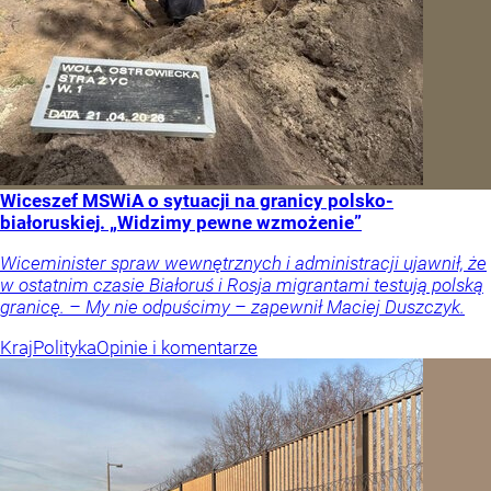
Wiceszef MSWiA o sytuacji na granicy polsko-
białoruskiej. „Widzimy pewne wzmożenie”
Wiceminister spraw wewnętrznych i administracji ujawnił, że
w ostatnim czasie Białoruś i Rosja migrantami testują polską
granicę. – My nie odpuścimy – zapewnił Maciej Duszczyk.
Kraj
Polityka
Opinie i komentarze