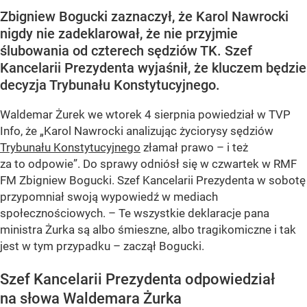
Zbigniew Bogucki zaznaczył, że Karol Nawrocki
nigdy nie zadeklarował, że nie przyjmie
ślubowania od czterech sędziów TK. Szef
Kancelarii Prezydenta wyjaśnił, że kluczem będzie
decyzja Trybunału Konstytucyjnego.
Waldemar Żurek we wtorek 4 sierpnia powiedział w TVP
Info, że „Karol Nawrocki analizując życiorysy sędziów
Trybunału Konstytucyjnego
złamał prawo – i też
za to odpowie”. Do sprawy odniósł się w czwartek w RMF
FM Zbigniew Bogucki. Szef Kancelarii Prezydenta w sobotę
przypomniał swoją wypowiedź w mediach
społecznościowych. – Te wszystkie deklaracje pana
ministra Żurka są albo śmieszne, albo tragikomiczne i tak
jest w tym przypadku – zaczął Bogucki.
Szef Kancelarii Prezydenta odpowiedział
na słowa Waldemara Żurka