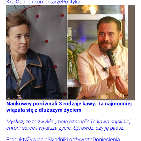
Kraj
Opinie i komentarze
Polityka
Naukowcy porównali 3 rodzaje kawy. Ta najmocniej
wiązała się z dłuższym życiem
Myślisz, że to zwykła „mała czarna”? Ta kawa najsilniej
chroni serce i wydłuża życie. Sprawdź, czy ją pijesz.
Produkty
Żywienie
Składniki odżywcze
Doniesienia