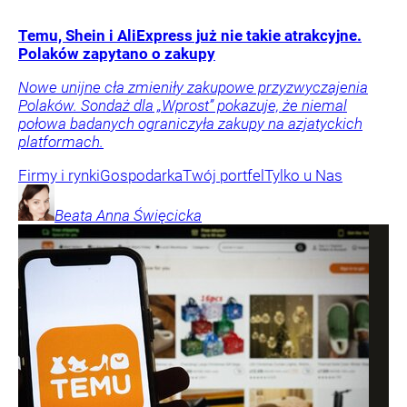
Temu, Shein i AliExpress już nie takie atrakcyjne.
Polaków zapytano o zakupy
Nowe unijne cła zmieniły zakupowe przyzwyczajenia
Polaków. Sondaż dla „Wprost” pokazuje, że niemal
połowa badanych ograniczyła zakupy na azjatyckich
platformach.
Firmy i rynki
Gospodarka
Twój portfel
Tylko u Nas
Beata Anna
Święcicka