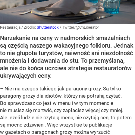
Restauracja
/ Źródło:
Shutterstock
/
Twitter/@ChLiberator
Narzekanie na ceny w nadmorskich smażalniach
są częścią naszego wakacyjnego folkloru. Jednak
to nie głupota turystów, naiwność ani niezdolność
mnożenia i dodawania do stu. To przemyślana,
ale nie do końca uczciwa strategia restauratorów
ukrywających ceny.
– Nie ma czegoś takiego jak paragony grozy. Są tylko
paragony grozy dla idiotów, którzy nie potrafią czytać.
Bo sprawdzasz co jest w menu i w tym momencie
nie musisz się martwić, czy zapłacisz więcej czy mniej.
Ale jeżeli ludzie nie czytają menu, nie czytają cen, to potem
są mocno zdziwieni. Więc wszystkie te publikacje
w gazetach o paragonach grozy można wyrzucić