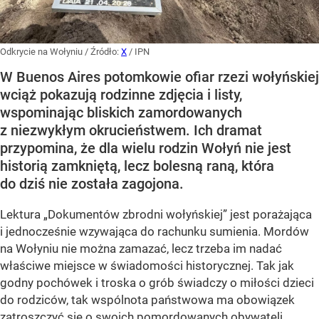
Odkrycie na Wołyniu
/ Źródło:
X
/
IPN
W Buenos Aires potomkowie ofiar rzezi wołyńskiej
wciąż pokazują rodzinne zdjęcia i listy,
wspominając bliskich zamordowanych
z niezwykłym okrucieństwem. Ich dramat
przypomina, że dla wielu rodzin Wołyń nie jest
historią zamkniętą, lecz bolesną raną, która
do dziś nie została zagojona.
Lektura „Dokumentów zbrodni wołyńskiej” jest porażająca
i jednocześnie wzywająca do rachunku sumienia. Mordów
na Wołyniu nie można zamazać, lecz trzeba im nadać
właściwe miejsce w świadomości historycznej. Tak jak
godny pochówek i troska o grób świadczy o miłości dzieci
do rodziców, tak wspólnota państwowa ma obowiązek
zatroszczyć się o swoich pomordowanych obywateli