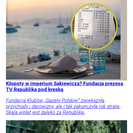
Kłopoty w imperium Sakiewicza? Fundacja prezesa
TV Republika pod kreską
Fundacja Klubów „Gazety Polskiej” zwiększyła
przychody i darowizny, ale i tak zakończyła rok stratą.
Skala wpłat jest daleko za Republiką.