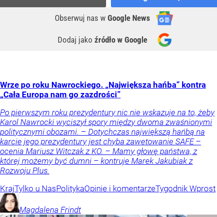
Obserwuj nas
w
Google News
Dodaj jako
źródło w Google
Wrze po roku Nawrockiego. „Największa hańba” kontra
„Cała Europa nam go zazdrości”
Po pierwszym roku prezydentury nic nie wskazuje na to, żeby
Karol Nawrocki wyciszył spory między dwoma zwaśnionymi
politycznymi obozami. – Dotychczas największą hańbą na
karcie jego prezydentury jest chyba zawetowanie SAFE –
ocenia Mariusz Witczak z KO. – Mamy głowę państwa, z
której możemy być dumni – kontruje Marek Jakubiak z
Rozwoju Plus.
Kraj
Tylko u Nas
Polityka
Opinie i komentarze
Tygodnik Wprost
Magdalena
Frindt