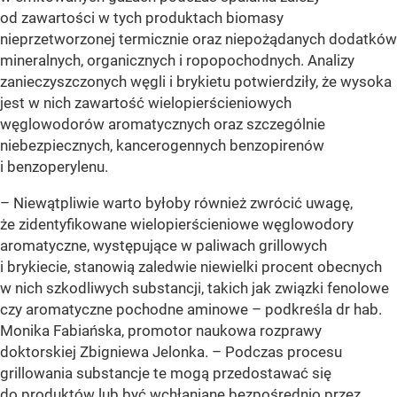
od zawartości w tych produktach biomasy
nieprzetworzonej termicznie oraz niepożądanych dodatków
mineralnych, organicznych i ropopochodnych. Analizy
zanieczyszczonych węgli i brykietu potwierdziły, że wysoka
jest w nich zawartość wielopierścieniowych
węglowodorów aromatycznych oraz szczególnie
niebezpiecznych, kancerogennych benzopirenów
i benzoperylenu.
– Niewątpliwie warto byłoby również zwrócić uwagę,
że zidentyfikowane wielopierścieniowe węglowodory
aromatyczne, występujące w paliwach grillowych
i brykiecie, stanowią zaledwie niewielki procent obecnych
w nich szkodliwych substancji, takich jak związki fenolowe
czy aromatyczne pochodne aminowe – podkreśla dr hab.
Monika Fabiańska, promotor naukowa rozprawy
doktorskiej Zbigniewa Jelonka. – Podczas procesu
grillowania substancje te mogą przedostawać się
do produktów lub być wchłaniane bezpośrednio przez