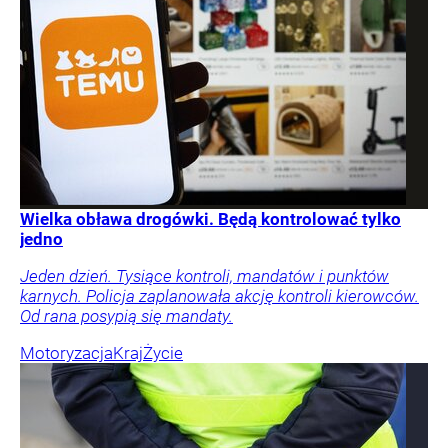
Wielka obława drogówki. Będą kontrolować tylko
jedno
Jeden dzień. Tysiące kontroli, mandatów i punktów
karnych. Policja zaplanowała akcję kontroli kierowców.
Od rana posypią się mandaty.
Motoryzacja
Kraj
Życie