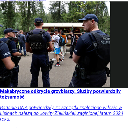
Makabryczne odkrycie grzybiarzy. Służby potwierdziły
tożsamość
Badania DNA potwierdziły, że szczątki znalezione w lesie w
Lisinach należą do Jowity Zielińskiej, zaginionej latem 2024
roku.