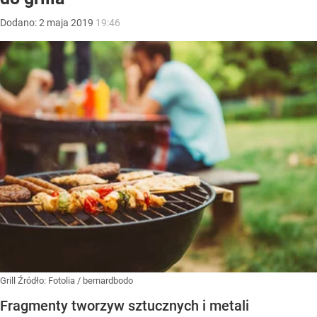
Dodano:
2
maja
2019
19:46
Grill
Źródło:
Fotolia
/
bernardbodo
Fragmenty tworzyw sztucznych i metali