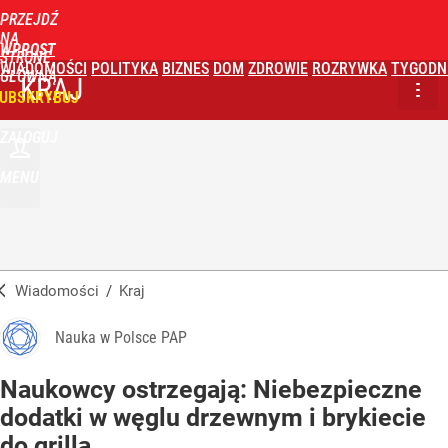
PRZEJDŹ
NA
WPROST
STRONĘ
WIADOMOŚCI
POLITYKA
BIZNES
DOM
ZDROWIE
ROZRYWKA
TYGODN
GŁÓWNĄ
KRAJ
UBSKRYBUJ
ZALOGUJ
MENU
Wiadomości
/
Kraj
Nauka w Polsce PAP
Naukowcy ostrzegają: Niebezpieczne
dodatki w węglu drzewnym i brykiecie
do grilla