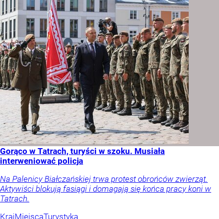
Gorąco w Tatrach, turyści w szoku. Musiała
interweniować policja
Na Palenicy Białczańskiej trwa protest obrońców zwierząt.
Aktywiści blokują fasiągi i domagają się końca pracy koni w
Tatrach.
Kraj
Miejsca
Turystyka