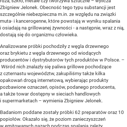
rdza, szkło, metale czy tworzywa sztuczne – wylicza
Zbigniew Jelonek. Obecność tego typu substancji jest
szczególnie niebezpieczna m.in. ze względu na związki
muta- i kancerogenne, które powstają w wyniku spalania
i osiadają na grillowanej żywności - a następnie, wraz z nią,
dostają się do organizmu człowieka.
Analizowane próbki pochodziły z węgla drzewnego
oraz brykietu z węgla drzewnego od wiodących
producentów i dystrybutorów tych produktów w Polsce. –
Wśród nich znalazły się paliwa grillowe pochodzące
z czternastu województw, zakupiliśmy także kilka
opakowań drogą internetową, wybierając produkty
pozbawione oznaczeń, opisów, podanego producenta,
a także towar dostępny w sieciach handlowych
i supermarketach – wymienia Zbigniew Jelonek.
Badaniom poddane zostały próbki 62 preparatów oraz 10
popiołów. Okazało się, że poziom zanieczyszczeń
w emitowanych gazach podczas spalania zależy