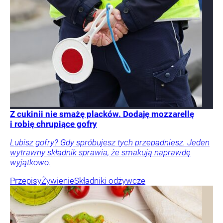
Z cukinii nie smażę placków. Dodaję mozzarellę
i robię chrupiące gofry
Lubisz gofry? Gdy spróbujesz tych przepadniesz. Jeden
wytrawny składnik sprawia, że smakują naprawdę
wyjątkowo.
Przepisy
Żywienie
Składniki odżywcze