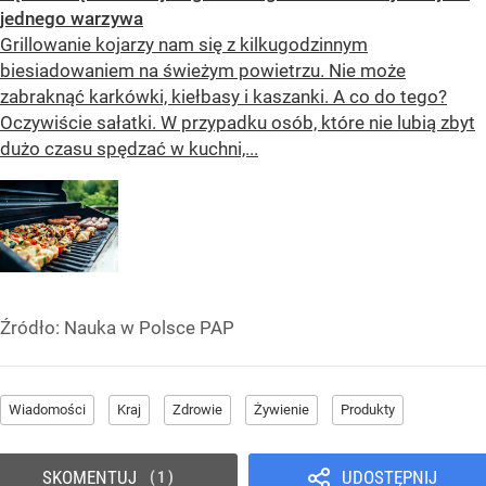
jednego warzywa
Grillowanie kojarzy nam się z kilkugodzinnym
biesiadowaniem na świeżym powietrzu. Nie może
zabraknąć karkówki, kiełbasy i kaszanki. A co do tego?
Oczywiście sałatki. W przypadku osób, które nie lubią zbyt
dużo czasu spędzać w kuchni,...
Źródło:
Nauka w Polsce PAP
Wiadomości
Kraj
Zdrowie
Żywienie
Produkty
SKOMENTUJ
UDOSTĘPNIJ
1