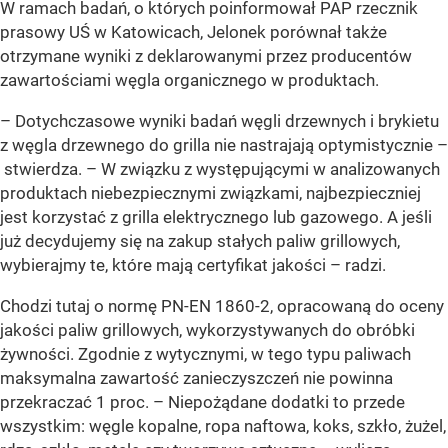
W ramach badań, o których poinformował PAP rzecznik
prasowy UŚ w Katowicach, Jelonek porównał także
otrzymane wyniki z deklarowanymi przez producentów
zawartościami węgla organicznego w produktach.
– Dotychczasowe wyniki badań węgli drzewnych i brykietu
z węgla drzewnego do grilla nie nastrajają optymistycznie –
stwierdza. – W związku z występującymi w analizowanych
produktach niebezpiecznymi związkami, najbezpieczniej
jest korzystać z grilla elektrycznego lub gazowego. A jeśli
już decydujemy się na zakup stałych paliw grillowych,
wybierajmy te, które mają certyfikat jakości – radzi.
Chodzi tutaj o normę PN-EN 1860-2, opracowaną do oceny
jakości paliw grillowych, wykorzystywanych do obróbki
żywności. Zgodnie z wytycznymi, w tego typu paliwach
maksymalna zawartość zanieczyszczeń nie powinna
przekraczać 1 proc. – Niepożądane dodatki to przede
wszystkim: węgle kopalne, ropa naftowa, koks, szkło, żużel,