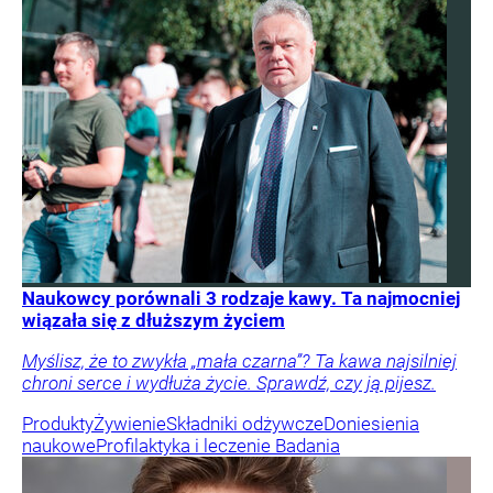
Naukowcy porównali 3 rodzaje kawy. Ta najmocniej
wiązała się z dłuższym życiem
Myślisz, że to zwykła „mała czarna”? Ta kawa najsilniej
chroni serce i wydłuża życie. Sprawdź, czy ją pijesz.
Produkty
Żywienie
Składniki odżywcze
Doniesienia
naukowe
Profilaktyka i leczenie
Badania