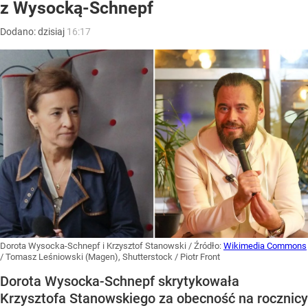
z Wysocką-Schnepf
Dodano:
dzisiaj
16:17
Dorota Wysocka-Schnepf i Krzysztof Stanowski
/ Źródło:
Wikimedia Commons
/
Tomasz Leśniowski (Magen), Shutterstock / Piotr Front
Dorota Wysocka-Schnepf skrytykowała
Krzysztofa Stanowskiego za obecność na rocznicy