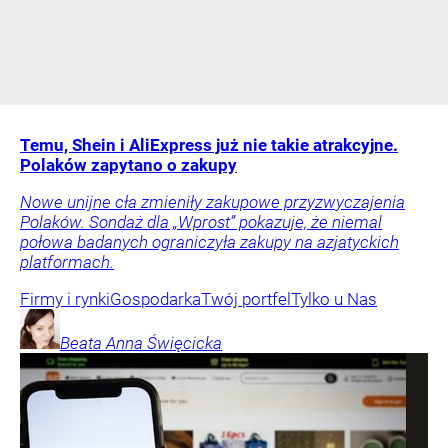
Temu, Shein i AliExpress już nie takie atrakcyjne.
Polaków zapytano o zakupy
Nowe unijne cła zmieniły zakupowe przyzwyczajenia
Polaków. Sondaż dla „Wprost” pokazuje, że niemal
połowa badanych ograniczyła zakupy na azjatyckich
platformach.
Firmy i rynki
Gospodarka
Twój portfel
Tylko u Nas
Beata Anna
Święcicka