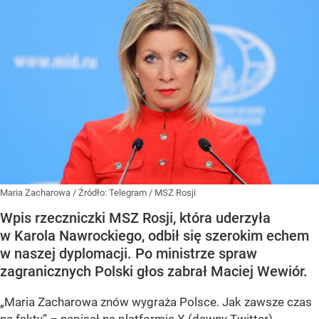
Maria Zacharowa
/ Źródło:
Telegram
/
MSZ Rosji
Wpis rzeczniczki MSZ Rosji, która uderzyła
w Karola Nawrockiego, odbił się szerokim echem
w naszej dyplomacji. Po ministrze spraw
zagranicznych Polski głos zabrał Maciej Wewiór.
„Maria Zacharowa znów wygraża Polsce. Jak zawsze czas
na fakty” – napisał na platformie X (dawny Twitter)