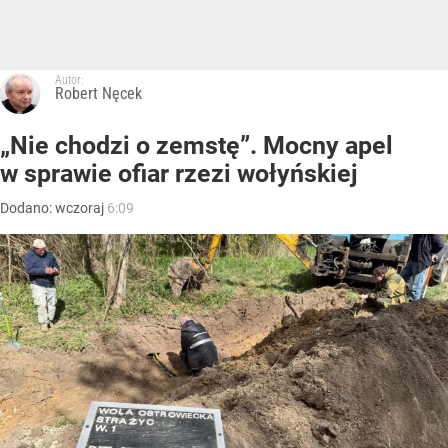
Autor:
Robert Nęcek
„Nie chodzi o zemstę”. Mocny apel
w sprawie ofiar rzezi wołyńskiej
Dodano:
wczoraj
6:09