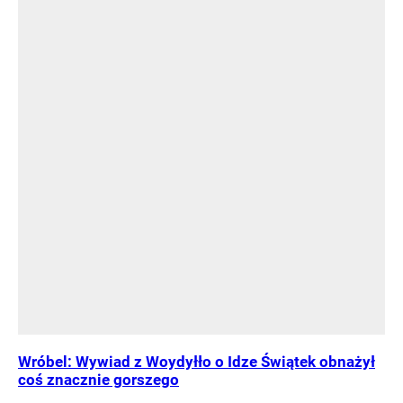
Wróbel: Wywiad z Woydyłło o Idze Świątek obnażył
coś znacznie gorszego