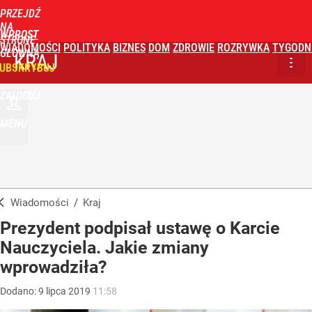
PRZEJDŹ
NA
WPROST
STRONĘ
WIADOMOŚCI
POLITYKA
BIZNES
DOM
ZDROWIE
ROZRYWKA
TYGODN
GŁÓWNĄ
KRAJ
UBSKRYBUJ
ZALOGUJ
MENU
Wiadomości
/
Kraj
Prezydent podpisał ustawę o Karcie
Nauczyciela. Jakie zmiany
wprowadziła?
Dodano:
9
lipca
2019
11:58