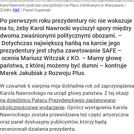
Karol Nawrocki podczas uroczystości na Placu Zamkowym w Warszawie
/
Źródło:
PAP
/
Paweł Supernak
Po pierwszym roku prezydentury nic nie wskazuje
na to, żeby Karol Nawrocki wyciszył spory między
dwoma zwaśnionymi politycznymi obozami. –
Dotychczas największą hańbą na karcie jego
prezydentury jest chyba zawetowanie SAFE –
ocenia Mariusz Witczak z KO. – Mamy głowę
państwa, z której możemy być dumni – kontruje
Marek Jakubiak z Rozwoju Plus.
W czwartek 6 sierpnia mija dokładnie rok od zaprzysiężenia
Karola Nawrockiego na urząd głowy państwa. Z tej okazji
na dziedzińcu Pałacu Prezydenckiego zaplanowano
okolicznościowe wydarzenie
. Oprócz wystąpienia Karola
Nawrockiego została przewidziana też część artystyczna
oraz panel dyskusyjny publicystów, którzy będą
recenzowali działania prezydenta.