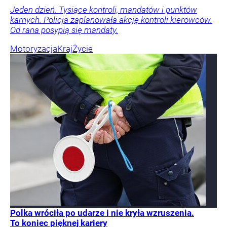
Jeden dzień. Tysiące kontroli, mandatów i punktów
karnych. Policja zaplanowała akcję kontroli kierowców.
Od rana posypią się mandaty.
Motoryzacja
Kraj
Życie
Polka wróciła po udarze i nie kryła wzruszenia.
To koniec pięknej kariery