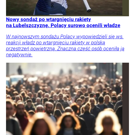
Nowy sondaż po wtargnięciu rakiety
na Lubelszczyznę. Polacy surowo ocenili władze
W najnowszym sondażu Polacy wypowiedzieli się ws.
reakcji władz po wtargnięciu rakiety w polską
przestrzeń powietrzną. Znaczna część osób oceniła ją
negatywnie.