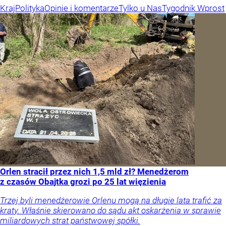
Kraj
Polityka
Opinie i komentarze
Tylko u Nas
Tygodnik Wprost
Orlen stracił przez nich 1,5 mld zł? Menedżerom
z czasów Obajtka grozi po 25 lat więzienia
Trzej byli menedżerowie Orlenu mogą na długie lata trafić za
kraty. Właśnie skierowano do sądu akt oskarżenia w sprawie
miliardowych strat państwowej spółki.