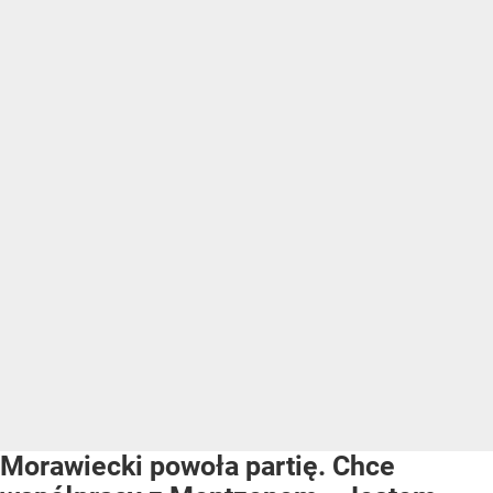
Morawiecki powoła partię. Chce