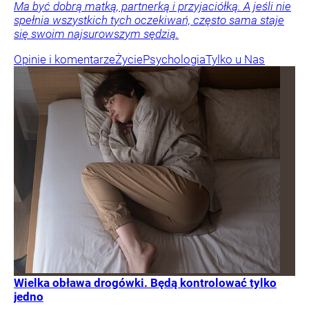
Ma być dobrą matką, partnerką i przyjaciółką. A jeśli nie
spełnia wszystkich tych oczekiwań, często sama staje
się swoim najsurowszym sędzią.
Opinie i komentarze
Życie
Psychologia
Tylko u Nas
Wielka obława drogówki. Będą kontrolować tylko
jedno