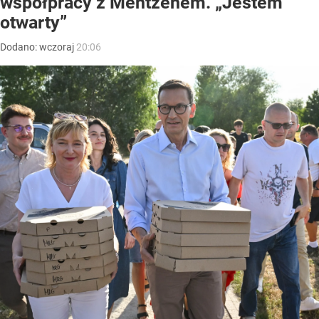
współpracy z Mentzenem. „Jestem
otwarty”
Dodano:
wczoraj
20:06