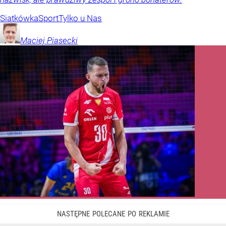
Siatkówka
Sport
Tylko u Nas
Maciej
Piasecki