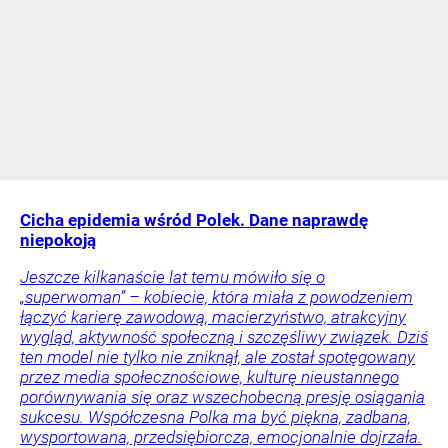
Cicha epidemia wśród Polek. Dane naprawdę
niepokoją
Jeszcze kilkanaście lat temu mówiło się o
„superwoman” – kobiecie, która miała z powodzeniem
łączyć karierę zawodową, macierzyństwo, atrakcyjny
wygląd, aktywność społeczną i szczęśliwy związek. Dziś
ten model nie tylko nie zniknął, ale został spotęgowany
przez media społecznościowe, kulturę nieustannego
porównywania się oraz wszechobecną presję osiągania
sukcesu. Współczesna Polka ma być piękna, zadbana,
wysportowana, przedsiębiorcza, emocjonalnie dojrzała.