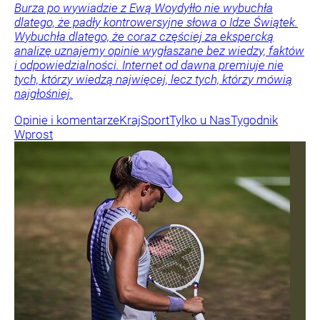
Burza po wywiadzie z Ewą Woydyłło nie wybuchła
dlatego, że padły kontrowersyjne słowa o Idze Świątek.
Wybuchła dlatego, że coraz częściej za ekspercką
analizę uznajemy opinie wygłaszane bez wiedzy, faktów
i odpowiedzialności. Internet od dawna premiuje nie
tych, którzy wiedzą najwięcej, lecz tych, którzy mówią
najgłośniej.
Opinie i komentarze
Kraj
Sport
Tylko u Nas
Tygodnik
Wprost