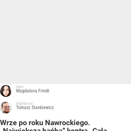
Autor:
Magdalena Frindt
Współpraca:
Tomasz Stankiewicz
Wrze po roku Nawrockiego.
„Największa hańba” kontra „Cała