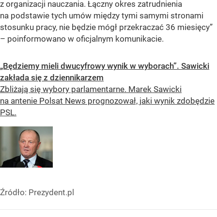
z organizacji nauczania. Łączny okres zatrudnienia
na podstawie tych umów między tymi samymi stronami
stosunku pracy, nie będzie mógł przekraczać 36 miesięcy”
– poinformowano w oficjalnym komunikacie.
„Będziemy mieli dwucyfrowy wynik w wyborach”. Sawicki
zakłada się z dziennikarzem
Zbliżają się wybory parlamentarne. Marek Sawicki
na antenie Polsat News prognozował, jaki wynik zdobędzie
PSL.
Źródło:
Prezydent.pl