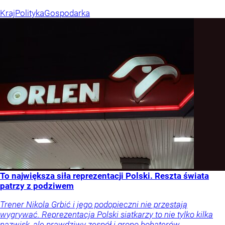
Kraj
Polityka
Gospodarka
To największa siła reprezentacji Polski. Reszta świata
patrzy z podziwem
Trener Nikola Grbić i jego podopieczni nie przestają
wygrywać. Reprezentacja Polski siatkarzy to nie tylko kilka
nazwisk, ale prawdziwy zespół i grono bohaterów.