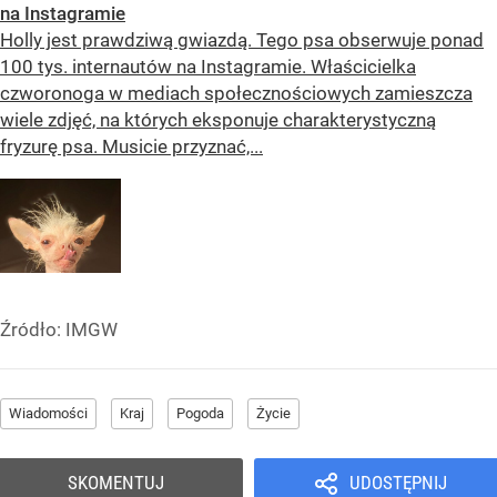
na Instagramie
Holly jest prawdziwą gwiazdą. Tego psa obserwuje ponad
100 tys. internautów na Instagramie. Właścicielka
czworonoga w mediach społecznościowych zamieszcza
wiele zdjęć, na których eksponuje charakterystyczną
fryzurę psa. Musicie przyznać,...
Źródło:
IMGW
Wiadomości
Kraj
Pogoda
Życie
SKOMENTUJ
UDOSTĘPNIJ