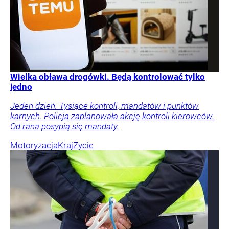
Wielka obława drogówki. Będą kontrolować tylko
jedno
Jeden dzień. Tysiące kontroli, mandatów i punktów
karnych. Policja zaplanowała akcję kontroli kierowców.
Od rana posypią się mandaty.
Motoryzacja
Kraj
Życie