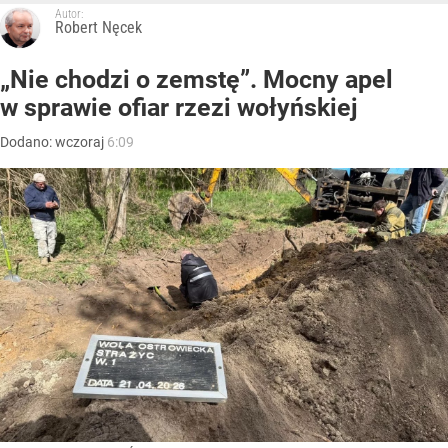
Autor:
Robert Nęcek
„Nie chodzi o zemstę”. Mocny apel
w sprawie ofiar rzezi wołyńskiej
Dodano:
wczoraj
6:09