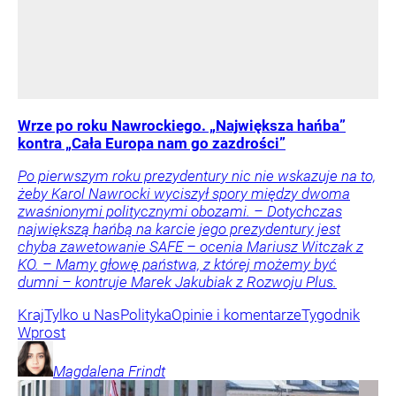
Wrze po roku Nawrockiego. „Największa hańba”
kontra „Cała Europa nam go zazdrości”
Po pierwszym roku prezydentury nic nie wskazuje na to,
żeby Karol Nawrocki wyciszył spory między dwoma
zwaśnionymi politycznymi obozami. – Dotychczas
największą hańbą na karcie jego prezydentury jest
chyba zawetowanie SAFE – ocenia Mariusz Witczak z
KO. – Mamy głowę państwa, z której możemy być
dumni – kontruje Marek Jakubiak z Rozwoju Plus.
Kraj
Tylko u Nas
Polityka
Opinie i komentarze
Tygodnik
Wprost
Magdalena
Frindt