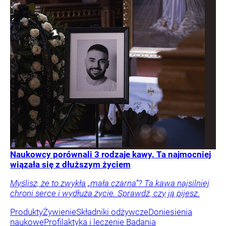
Naukowcy porównali 3 rodzaje kawy. Ta najmocniej
wiązała się z dłuższym życiem
Myślisz, że to zwykła „mała czarna”? Ta kawa najsilniej
chroni serce i wydłuża życie. Sprawdź, czy ją pijesz.
Produkty
Żywienie
Składniki odżywcze
Doniesienia
naukowe
Profilaktyka i leczenie
Badania