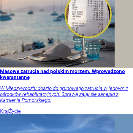
Masowe zatrucia nad polskim morzem. Wprowadzono
kwarantannę
W Międzywodziu doszło do grupowego zatrucia w jednym z
ośrodków rehabilitacyjnych. Sprawą zajął się sanepid z
Kamienia Pomorskiego.
Kraj
Życie