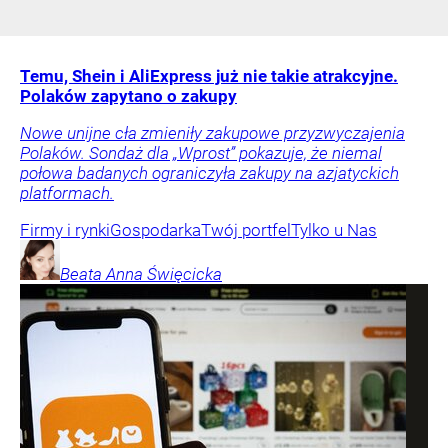
Temu, Shein i AliExpress już nie takie atrakcyjne.
Polaków zapytano o zakupy
Nowe unijne cła zmieniły zakupowe przyzwyczajenia
Polaków. Sondaż dla „Wprost” pokazuje, że niemal
połowa badanych ograniczyła zakupy na azjatyckich
platformach.
Firmy i rynki
Gospodarka
Twój portfel
Tylko u Nas
Beata Anna
Święcicka