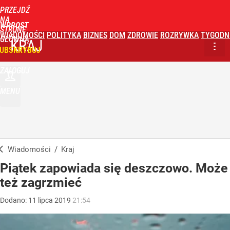
PRZEJDŹ
NA
WPROST
STRONĘ
WIADOMOŚCI
POLITYKA
BIZNES
DOM
ZDROWIE
ROZRYWKA
TYGODN
GŁÓWNĄ
KRAJ
UBSKRYBUJ
ZALOGUJ
MENU
Wiadomości
/
Kraj
Piątek zapowiada się deszczowo. Może
też zagrzmieć
Dodano:
11
lipca
2019
21:54