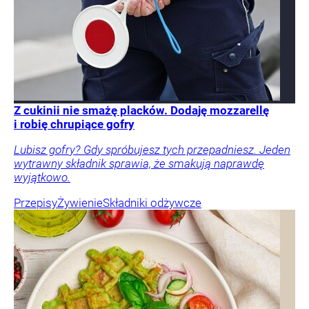
Z cukinii nie smażę placków. Dodaję mozzarellę
i robię chrupiące gofry
Lubisz gofry? Gdy spróbujesz tych przepadniesz. Jeden
wytrawny składnik sprawia, że smakują naprawdę
wyjątkowo.
Przepisy
Żywienie
Składniki odżywcze