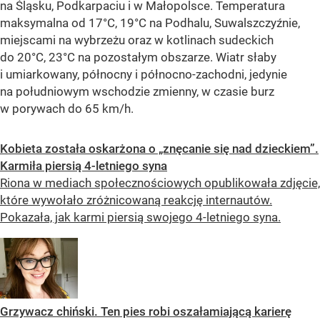
na Śląsku, Podkarpaciu i w Małopolsce. Temperatura
maksymalna od 17°C, 19°C na Podhalu, Suwalszczyźnie,
miejscami na wybrzeżu oraz w kotlinach sudeckich
do 20°C, 23°C na pozostałym obszarze. Wiatr słaby
i umiarkowany, północny i północno-zachodni, jedynie
na południowym wschodzie zmienny, w czasie burz
w porywach do 65 km/h.
Kobieta została oskarżona o „znęcanie się nad dzieckiem”.
Karmiła piersią 4-letniego syna
Riona w mediach społecznościowych opublikowała zdjęcie,
które wywołało zróżnicowaną reakcję internautów.
Pokazała, jak karmi piersią swojego 4-letniego syna.
Grzywacz chiński. Ten pies robi oszałamiającą karierę