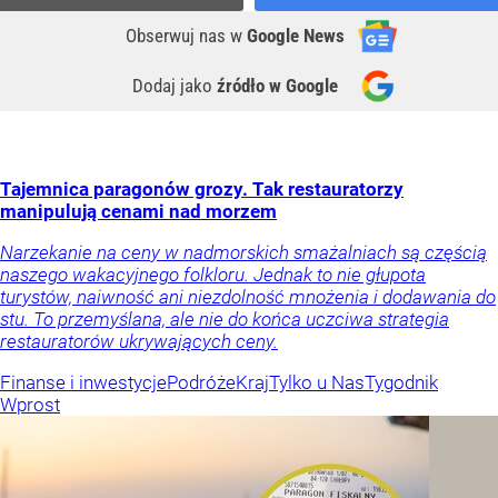
Obserwuj nas
w
Google News
Dodaj jako
źródło w Google
Tajemnica paragonów grozy. Tak restauratorzy
manipulują cenami nad morzem
Narzekanie na ceny w nadmorskich smażalniach są częścią
naszego wakacyjnego folkloru. Jednak to nie głupota
turystów, naiwność ani niezdolność mnożenia i dodawania do
stu. To przemyślana, ale nie do końca uczciwa strategia
restauratorów ukrywających ceny.
Finanse i inwestycje
Podróże
Kraj
Tylko u Nas
Tygodnik
Wprost