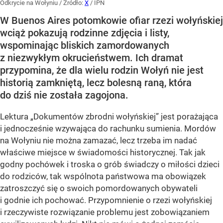
Odkrycie na Wołyniu
/ Źródło:
X
/
IPN
W Buenos Aires potomkowie ofiar rzezi wołyńskiej
wciąż pokazują rodzinne zdjęcia i listy,
wspominając bliskich zamordowanych
z niezwykłym okrucieństwem. Ich dramat
przypomina, że dla wielu rodzin Wołyń nie jest
historią zamkniętą, lecz bolesną raną, która
do dziś nie została zagojona.
Lektura „Dokumentów zbrodni wołyńskiej” jest porażająca
i jednocześnie wzywająca do rachunku sumienia. Mordów
na Wołyniu nie można zamazać, lecz trzeba im nadać
właściwe miejsce w świadomości historycznej. Tak jak
godny pochówek i troska o grób świadczy o miłości dzieci
do rodziców, tak wspólnota państwowa ma obowiązek
zatroszczyć się o swoich pomordowanych obywateli
i godnie ich pochować. Przypomnienie o rzezi wołyńskiej
i rzeczywiste rozwiązanie problemu jest zobowiązaniem