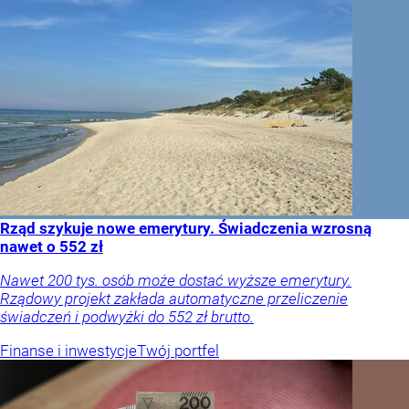
Rząd szykuje nowe emerytury. Świadczenia wzrosną
nawet o 552 zł
Nawet 200 tys. osób może dostać wyższe emerytury.
Rządowy projekt zakłada automatyczne przeliczenie
świadczeń i podwyżki do 552 zł brutto.
Finanse i inwestycje
Twój portfel