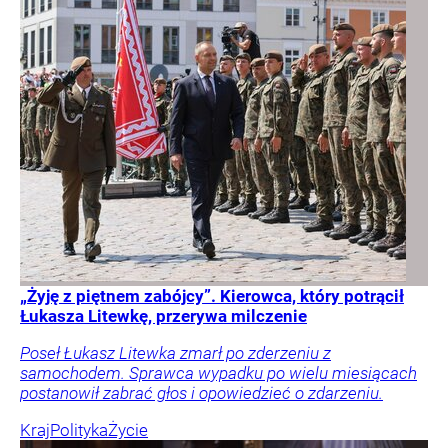
„Żyję z piętnem zabójcy”. Kierowca, który potrącił
Łukasza Litewkę, przerywa milczenie
Poseł Łukasz Litewka zmarł po zderzeniu z
samochodem. Sprawca wypadku po wielu miesiącach
postanowił zabrać głos i opowiedzieć o zdarzeniu.
Kraj
Polityka
Życie