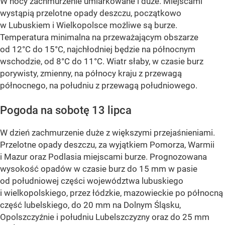
W nocy zachmurzenie umiarkowane i duże. Miejscami
wystąpią przelotne opady deszczu, początkowo
w Lubuskiem i Wielkopolsce możliwe są burze.
Temperatura minimalna na przeważającym obszarze
od 12°C do 15°C, najchłodniej będzie na północnym
wschodzie, od 8°C do 11°C. Wiatr słaby, w czasie burz
porywisty, zmienny, na północy kraju z przewagą
północnego, na południu z przewagą południowego.
Pogoda na sobotę 13 lipca
W dzień zachmurzenie duże z większymi przejaśnieniami.
Przelotne opady deszczu, za wyjątkiem Pomorza, Warmii
i Mazur oraz Podlasia miejscami burze. Prognozowana
wysokość opadów w czasie burz do 15 mm w pasie
od południowej części województwa lubuskiego
i wielkopolskiego, przez łódzkie, mazowieckie po północną
część lubelskiego, do 20 mm na Dolnym Śląsku,
Opolszczyźnie i południu Lubelszczyzny oraz do 25 mm