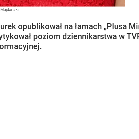
 Majdański
urek opublikował na łamach „Plusa Min
rytykował poziom dziennikarstwa w TVP.
formacyjnej.