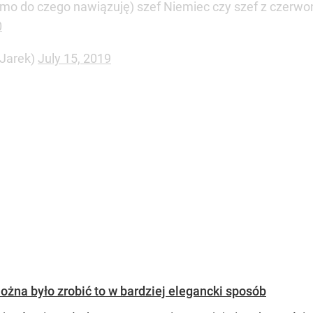
mo do czego nawiązuję) szef Niemiec czy szef z czerw
0
iJarek)
July 15, 2019
ożna było zrobić to w bardziej elegancki sposób