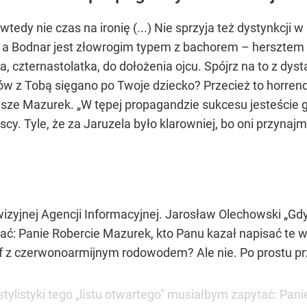
wtedy nie czas na ironię (...) Nie sprzyja też dystynkcji
, a Bodnar jest złowrogim typem z bachorem – hersztem b
ka, czternastolatka, do dołożenia ojcu. Spójrz na to z dy
w z Tobą sięgano po Twoje dziecko? Przecież to horrend
isze Mazurek. „W tępej propagandzie sukcesu jesteście
scy. Tyle, że za Jaruzela było klarowniej, bo oni przyn
wizyjnej Agencji Informacyjnej. Jarosław Olechowski „Gd
tać: Panie Robercie Mazurek, kto Panu kazał napisać te
f z czerwonoarmijnym rodowodem? Ale nie. Po prostu prz
tylistyki tego „listu otwartego” musiałbym zapytać: Pan