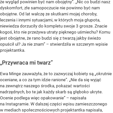
że wygląd powinien być nam obojętny”. „Nic co budzi nasz
dyskomfort, złe samopoczucie nie powinno być nam
obojętne. Od lat walczę ze skutkami mojej choroby,
leczenia i innymi sytuacjami, w których moja głupota,
niewiedza dorzuciły do kompletu swoje 3 grosze. Znacie
kogoś, kto nie przeżywa utraty pięknego uśmiechu? Komu
jest obojętne, że rano budzi się z twarzą jakby świeżo
opuścił ul? Ja nie znam” – stwierdziła w szczerym wpisie
projektantka.
„Przywraca mi twarz”
Ewa Minge zauważyła, że to zazwyczaj kobiety są „okrutnie
oceniane, a co za tym idzie ranione”. „Nie da się wyjąć
na zewnątrz naszego środka, pokazać wartości
nadrzędnych, bo te jak każdy skarb są głęboko ukryte.
Ocenie podlega więc opakowanie” – napisała
na Instagramie. W dalszej części wpisu zamieszczonego
w mediach społecznościowych projektantka napisała,