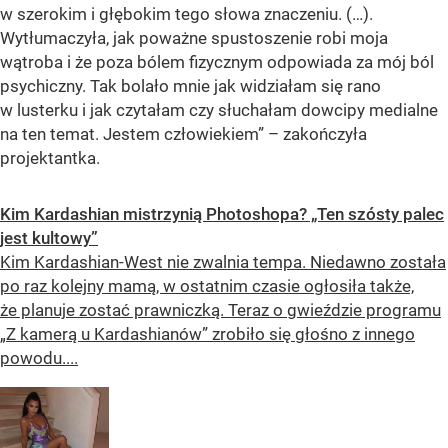
w szerokim i głębokim tego słowa znaczeniu. (…).
Wytłumaczyła, jak poważne spustoszenie robi moja
wątroba i że poza bólem fizycznym odpowiada za mój ból
psychiczny. Tak bolało mnie jak widziałam się rano
w lusterku i jak czytałam czy słuchałam dowcipy medialne
na ten temat. Jestem człowiekiem” – zakończyła
projektantka.
Kim Kardashian mistrzynią Photoshopa? „Ten szósty palec
jest kultowy”
Kim Kardashian-West nie zwalnia tempa. Niedawno została
po raz kolejny mamą, w ostatnim czasie ogłosiła także,
że planuje zostać prawniczką. Teraz o gwieździe programu
„Z kamerą u Kardashianów” zrobiło się głośno z innego
powodu....