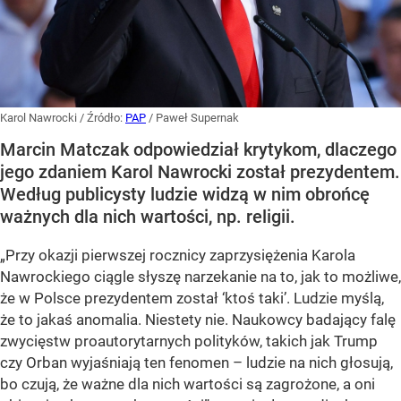
Karol Nawrocki
/ Źródło:
PAP
/
Paweł Supernak
Marcin Matczak odpowiedział krytykom, dlaczego
jego zdaniem Karol Nawrocki został prezydentem.
Według publicysty ludzie widzą w nim obrońcę
ważnych dla nich wartości, np. religii.
„Przy okazji pierwszej rocznicy zaprzysiężenia Karola
Nawrockiego ciągle słyszę narzekanie na to, jak to możliwe,
że w Polsce prezydentem został ‘ktoś taki’. Ludzie myślą,
że to jakaś anomalia. Niestety nie. Naukowcy badający falę
zwycięstw proautorytarnych polityków, takich jak Trump
czy Orban wyjaśniają ten fenomen – ludzie na nich głosują,
bo czują, że ważne dla nich wartości są zagrożone, a oni