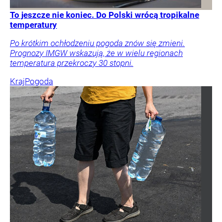
To jeszcze nie koniec. Do Polski wrócą tropikalne
temperatury
Po krótkim ochłodzeniu pogoda znów się zmieni.
Prognozy IMGW wskazują, że w wielu regionach
temperatura przekroczy 30 stopni.
Kraj
Pogoda