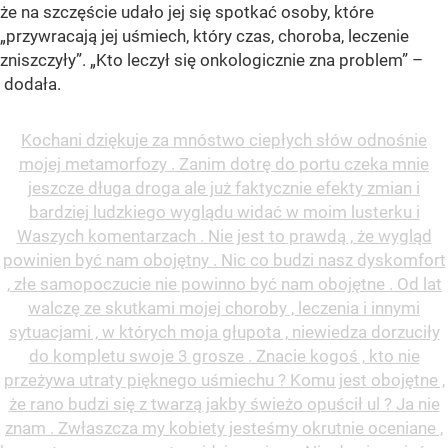
że na szczęście udało jej się spotkać osoby, które
„przywracają jej uśmiech, który czas, choroba, leczenie
zniszczyły”. „Kto leczył się onkologicznie zna problem” –
dodała.
Kochani dziękuje za mnóstwo ciepłych słów odnośnie
mojej metamorfozy . Zanim dotrę do portu czeka mnie
jeszcze długa droga ale już faktycznie efekty zmian i
bardziej ludzkiego wyglądu widać w moim lusterku i
Waszych komentarzach . Nie jest to prawdą , że wygląd
powinien być nam obojętny . Nic co budzi nasz dyskomfort
, złe samopoczucie nie powinno być nam obojętne . Od lat
walczę ze skutkami mojej choroby , leczenia i innymi
sytuacjami , w których moja głupota , niewiedza dorzuciły
do kompletu swoje 3 grosze . Znacie kogoś , kto nie
przeżywa utraty pięknego uśmiechu ? Komu jest obojętne ,
że rano budzi się z twarzą jakby świeżo opuścił ul ? Ja nie
znam . Zwłaszcza my kobiety jesteśmy okrutnie oceniane ,