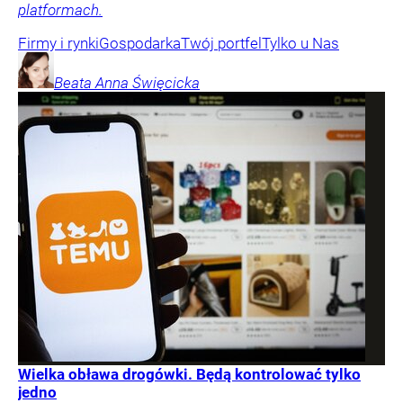
platformach.
Firmy i rynki
Gospodarka
Twój portfel
Tylko u Nas
Beata Anna
Święcicka
Wielka obława drogówki. Będą kontrolować tylko
jedno