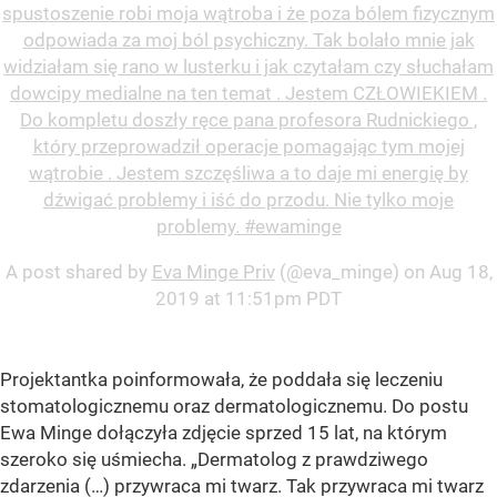
spustoszenie robi moja wątroba i że poza bólem fizycznym
odpowiada za moj ból psychiczny. Tak bolało mnie jak
widziałam się rano w lusterku i jak czytałam czy słuchałam
dowcipy medialne na ten temat . Jestem CZŁOWIEKIEM .
Do kompletu doszły ręce pana profesora Rudnickiego ,
który przeprowadził operacje pomagając tym mojej
wątrobie . Jestem szczęśliwa a to daje mi energię by
dźwigać problemy i iść do przodu. Nie tylko moje
problemy. #ewaminge
A post shared by
Eva Minge Priv
(@eva_minge) on
Aug 18,
2019 at 11:51pm PDT
Projektantka poinformowała, że poddała się leczeniu
stomatologicznemu oraz dermatologicznemu. Do postu
Ewa Minge dołączyła zdjęcie sprzed 15 lat, na którym
szeroko się uśmiecha. „Dermatolog z prawdziwego
zdarzenia (…) przywraca mi twarz. Tak przywraca mi twarz