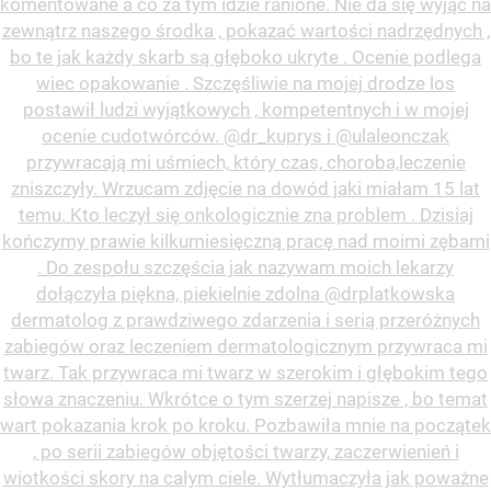
komentowane a co za tym idzie ranione. Nie da się wyjąć na
zewnątrz naszego środka , pokazać wartości nadrzędnych ,
bo te jak każdy skarb są głęboko ukryte . Ocenie podlega
wiec opakowanie . Szczęśliwie na mojej drodze los
postawił ludzi wyjątkowych , kompetentnych i w mojej
ocenie cudotwórców. @dr_kuprys i @ulaleonczak
przywracają mi uśmiech, który czas, choroba,leczenie
zniszczyły. Wrzucam zdjęcie na dowód jaki miałam 15 lat
temu. Kto leczył się onkologicznie zna problem . Dzisiaj
kończymy prawie kilkumiesięczną pracę nad moimi zębami
. Do zespołu szczęścia jak nazywam moich lekarzy
dołączyła piękna, piekielnie zdolna @drplatkowska
dermatolog z prawdziwego zdarzenia i serią przeróżnych
zabiegów oraz leczeniem dermatologicznym przywraca mi
twarz. Tak przywraca mi twarz w szerokim i głębokim tego
słowa znaczeniu. Wkrótce o tym szerzej napisze , bo temat
wart pokazania krok po kroku. Pozbawiła mnie na początek
, po serii zabiegów objętości twarzy, zaczerwienień i
wiotkości skory na całym ciele. Wytłumaczyła jak poważne