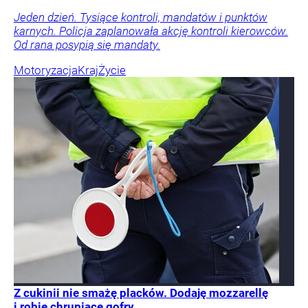
Jeden dzień. Tysiące kontroli, mandatów i punktów
karnych. Policja zaplanowała akcję kontroli kierowców.
Od rana posypią się mandaty.
Motoryzacja
Kraj
Życie
Z cukinii nie smażę placków. Dodaję mozzarellę
i robię chrupiące gofry