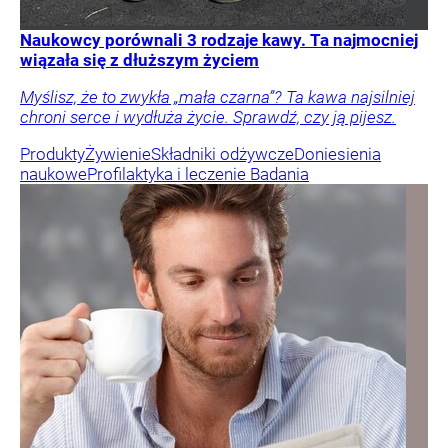
Naukowcy porównali 3 rodzaje kawy. Ta najmocniej
wiązała się z dłuższym życiem
Myślisz, że to zwykła „mała czarna”? Ta kawa najsilniej
chroni serce i wydłuża życie. Sprawdź, czy ją pijesz.
Produkty
Żywienie
Składniki odżywcze
Doniesienia
naukowe
Profilaktyka i leczenie
Badania