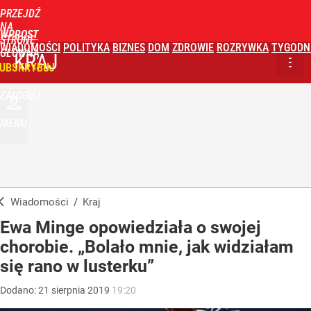
PRZEJDŹ
NA
WPROST
STRONĘ
WIADOMOŚCI
POLITYKA
BIZNES
DOM
ZDROWIE
ROZRYWKA
TYGODN
GŁÓWNĄ
KRAJ
UBSKRYBUJ
ZALOGUJ
MENU
Wiadomości
/
Kraj
Ewa Minge opowiedziała o swojej
chorobie. „Bolało mnie, jak widziałam
się rano w lusterku”
Dodano:
21
sierpnia
2019
19:20