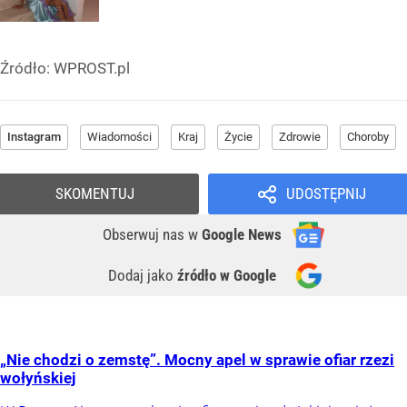
Źródło:
WPROST.pl
Instagram
Wiadomości
Kraj
Życie
Zdrowie
Choroby
SKOMENTUJ
UDOSTĘPNIJ
Obserwuj nas
w
Google News
Dodaj jako
źródło w Google
„Nie chodzi o zemstę”. Mocny apel w sprawie ofiar rzezi
wołyńskiej