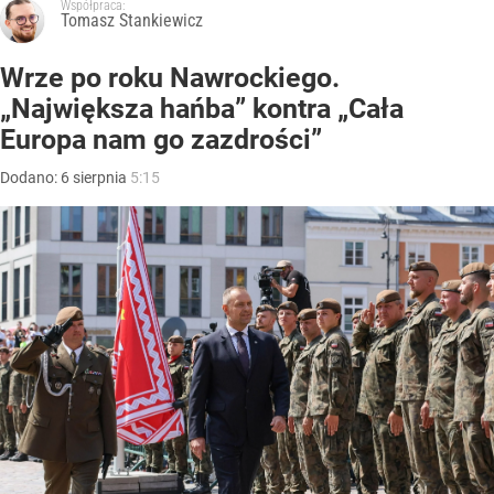
Współpraca:
Tomasz Stankiewicz
Wrze po roku Nawrockiego.
„Największa hańba” kontra „Cała
Europa nam go zazdrości”
Dodano:
6
sierpnia
5:15