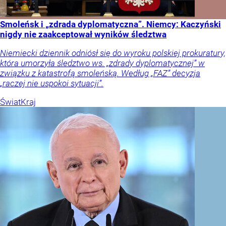
Smoleńsk i „zdrada dyplomatyczna”. Niemcy: Kaczyński
nigdy nie zaakceptował wyników śledztwa
Niemiecki dziennik odniósł się do wyroku polskiej prokuratury,
która umorzyła śledztwo ws. „zdrady dyplomatycznej” w
związku z katastrofą smoleńską. Według „FAZ” decyzja
„raczej nie uspokoi sytuacji”.
Świat
Kraj