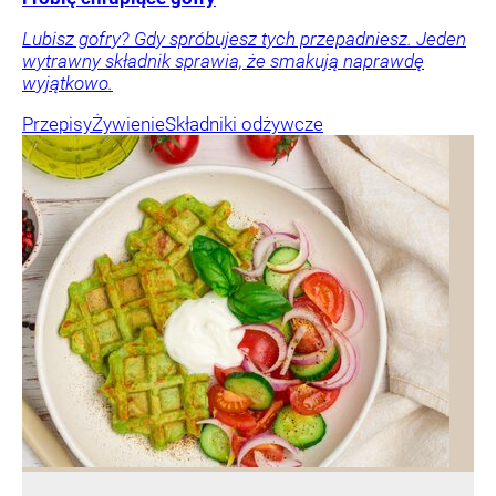
Lubisz gofry? Gdy spróbujesz tych przepadniesz. Jeden
wytrawny składnik sprawia, że smakują naprawdę
wyjątkowo.
Przepisy
Żywienie
Składniki odżywcze