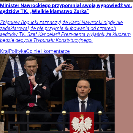
Minister Nawrockiego przypomniał swoją wypowiedź ws.
sędziów TK. „Wielkie kłamstwo Żurka”
Zbigniew Bogucki zaznaczył, że Karol Nawrocki nigdy nie
zadeklarował, że nie przyjmie ślubowania od czterech
sędziów TK. Szef Kancelarii Prezydenta wyjaśnił, że kluczem
będzie decyzja Trybunału Konstytucyjnego.
Kraj
Polityka
Opinie i komentarze