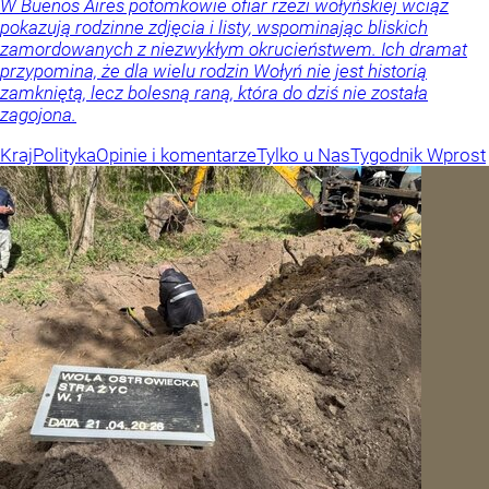
W Buenos Aires potomkowie ofiar rzezi wołyńskiej wciąż
pokazują rodzinne zdjęcia i listy, wspominając bliskich
zamordowanych z niezwykłym okrucieństwem. Ich dramat
przypomina, że dla wielu rodzin Wołyń nie jest historią
zamkniętą, lecz bolesną raną, która do dziś nie została
zagojona.
Kraj
Polityka
Opinie i komentarze
Tylko u Nas
Tygodnik Wprost