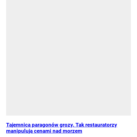
Tajemnica paragonów grozy. Tak restauratorzy
manipulują cenami nad morzem