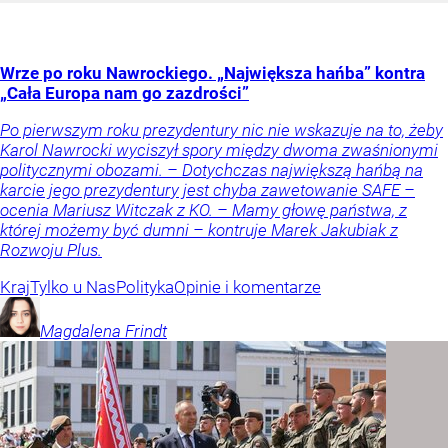
Wrze po roku Nawrockiego. „Największa hańba” kontra
„Cała Europa nam go zazdrości”
Po pierwszym roku prezydentury nic nie wskazuje na to, żeby
Karol Nawrocki wyciszył spory między dwoma zwaśnionymi
politycznymi obozami. – Dotychczas największą hańbą na
karcie jego prezydentury jest chyba zawetowanie SAFE –
ocenia Mariusz Witczak z KO. – Mamy głowę państwa, z
której możemy być dumni – kontruje Marek Jakubiak z
Rozwoju Plus.
Kraj
Tylko u Nas
Polityka
Opinie i komentarze
Magdalena
Frindt