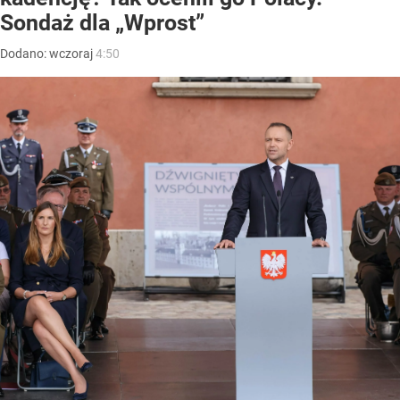
Sondaż dla „Wprost”
Dodano:
wczoraj
4:50