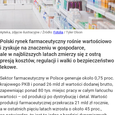
Apteka, zdjęcie ilustracyjne
/ Źródło:
Fotolia
/
Tyler Olson
Polski rynek farmaceutyczny rośnie wartościowo
i zyskuje na znaczeniu w gospodarce,
ale w najbliższych latach zmierzy się z ostrą
presją kosztów, regulacji i walki o bezpieczeństwo
lekowe.
Sektor farmaceutyczny w Polsce generuje około 0,75 proc.
krajowego PKB i ponad 26 mld zł wartości dodanej brutto,
zapewniając ponad 80 tys. miejsc pracy w całym łańcuchu
wartości – od produkcji po dystrybucję i detal. Wartość
produkcji farmaceutycznej przekracza 21 mld zł rocznie,
a w ostatnich pięciu latach wzrosła o około 45 proc.,
co potwierdza, że jest to jedna z bardziej dynamicznych