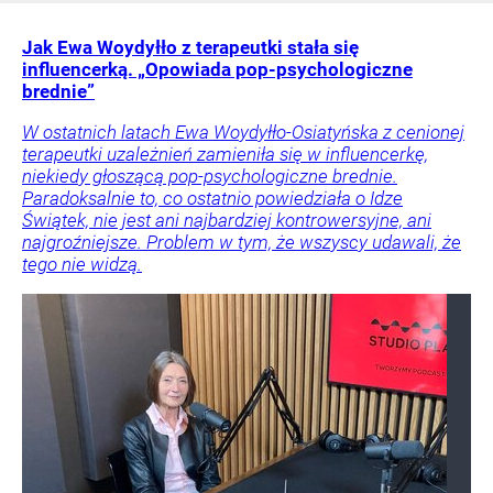
Jak Ewa Woydyłło z terapeutki stała się
influencerką. „Opowiada pop-psychologiczne
brednie”
W ostatnich latach Ewa Woydyłło-Osiatyńska z cenionej
terapeutki uzależnień zamieniła się w influencerkę,
niekiedy głoszącą pop-psychologiczne brednie.
Paradoksalnie to, co ostatnio powiedziała o Idze
Świątek, nie jest ani najbardziej kontrowersyjne, ani
najgroźniejsze. Problem w tym, że wszyscy udawali, że
tego nie widzą.