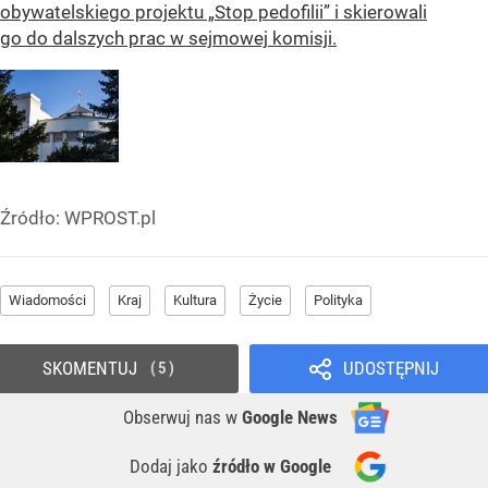
obywatelskiego projektu „Stop pedofilii” i skierowali
go do dalszych prac w sejmowej komisji.
Źródło:
WPROST.pl
Wiadomości
Kraj
Kultura
Życie
Polityka
SKOMENTUJ
UDOSTĘPNIJ
5
Obserwuj nas
w
Google News
Dodaj jako
źródło w Google