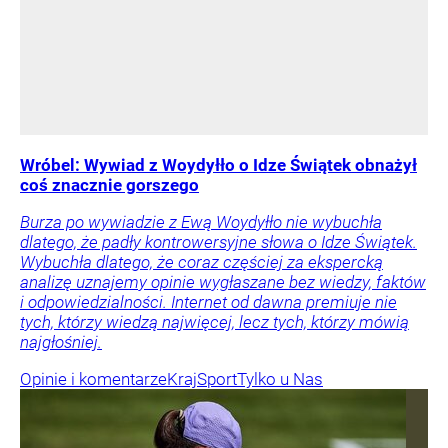
Wróbel: Wywiad z Woydyłło o Idze Świątek obnażył
coś znacznie gorszego
Burza po wywiadzie z Ewą Woydyłło nie wybuchła
dlatego, że padły kontrowersyjne słowa o Idze Świątek.
Wybuchła dlatego, że coraz częściej za ekspercką
analizę uznajemy opinie wygłaszane bez wiedzy, faktów
i odpowiedzialności. Internet od dawna premiuje nie
tych, którzy wiedzą najwięcej, lecz tych, którzy mówią
najgłośniej.
Opinie i komentarze
Kraj
Sport
Tylko u Nas