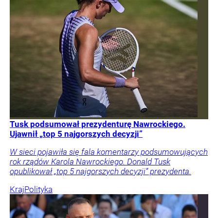
Tusk podsumował prezydenturę Nawrockiego.
Ujawnił „top 5 najgorszych decyzji”
W sieci pojawiła się fala komentarzy podsumowujących
rok rządów Karola Nawrockiego. Donald Tusk
opublikował „top 5 najgorszych decyzji” prezydenta.
Kraj
Polityka