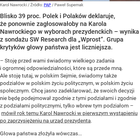
Karol Nawrocki
/ Źródło:
PAP
/
Paweł Supernak
Blisko 39 proc. Polek i Polaków deklaruje,
że ponownie zagłosowałoby na Karola
Nawrockiego w wyborach prezydenckich – wynika
z sondażu SW Research dla „Wprost”. Grupa
krytyków głowy państwa jest liczniejsza.
– Stoję przed wami świadomy wielkiego zadania
i ogromnej odpowiedzialności, które są przede mną.
Ale stoję tutaj, w polskim Sejmie, świadomy także
podziałów w polskim życiu politycznym, w polskim życiu
społecznym. Chcę jasno zadeklarować, że swoich decyzji
nie będę podejmował zgodnie z tymi podziałami i zgodnie
z podziałami politycznymi, tylko wbrew tym podziałom –
mówił rok temu Karol Nawrocki w pierwszym wystąpieniu
po zaprzysiężeniu na urząd prezydenta
.
Głowa państwa złożyła wówczas...