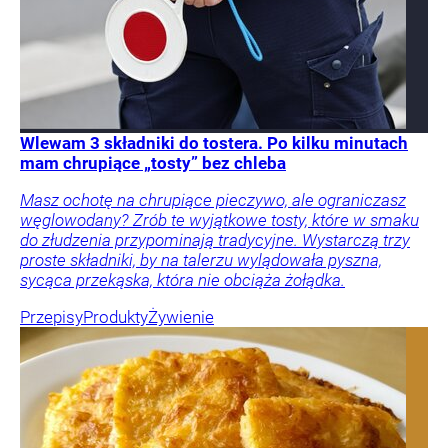
Wlewam 3 składniki do tostera. Po kilku minutach
mam chrupiące „tosty” bez chleba
Masz ochotę na chrupiące pieczywo, ale ograniczasz
węglowodany? Zrób te wyjątkowe tosty, które w smaku
do złudzenia przypominają tradycyjne. Wystarczą trzy
proste składniki, by na talerzu wylądowała pyszna,
sycąca przekąska, która nie obciąża żołądka.
Przepisy
Produkty
Żywienie