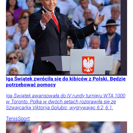
Iga Świątek zwróciła się do kibiców z Polski. Będzie
potrzebować pomocy
Iga Świątek awansowała do IV rundy turnieju WTA 1000
w Toronto. Polka w dwóch setach rozprawiła się ze
Szwajcarką Viktorija Golubic, wygrywając 6:2, 6:1.
Tenis
Sport