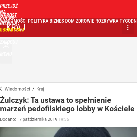
PRZEJDŹ
NA
WPROST
STRONĘ
WIADOMOŚCI
POLITYKA
BIZNES
DOM
ZDROWIE
ROZRYWKA
TYGODN
GŁÓWNĄ
KRAJ
UBSKRYBUJ
ZALOGUJ
MENU
Wiadomości
/
Kraj
Żulczyk: Ta ustawa to spełnienie
marzeń pedofilskiego lobby w Kościele
Dodano:
17
października
2019
19:36