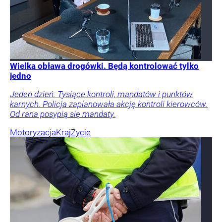
Wielka obława drogówki. Będą kontrolować tylko
jedno
Jeden dzień. Tysiące kontroli, mandatów i punktów
karnych. Policja zaplanowała akcję kontroli kierowców.
Od rana posypią się mandaty.
Motoryzacja
Kraj
Życie