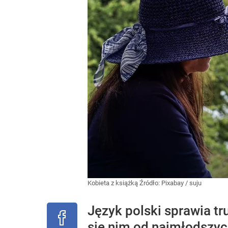
Kobieta z książką
Źródło:
Pixabay
/
suju
Język polski sprawia t
się nim od najmłodszych