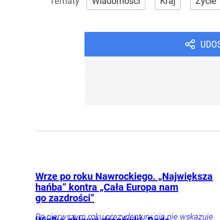
Wiadomości
Kraj
Życie
UDO
Wrze po roku Nawrockiego. „Największa
hańba” kontra „Cała Europa nam
go zazdrości”
Po pierwszym roku prezydentury nic nie wskazuje