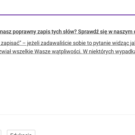
 Znasz poprawny zapis tych słów? Sprawdź się w naszym 
 zapisać” – jeżeli zadawaliście sobie to pytanie widząc ja
zwiał wszelkie Wasze wątpliwości. W niektórych wypadk