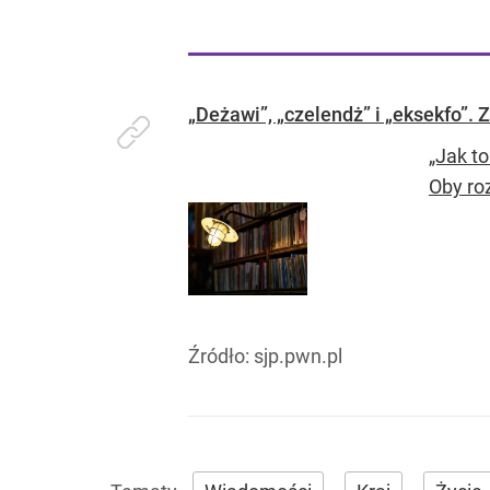
„Deżawi”, „czelendż” i „eksekfo”.
„Jak to
Oby ro
Źródło:
sjp.pwn.pl