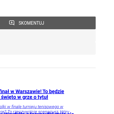
SKOMENTUJ
finał w Warszawie! To będzie
 święto w grze o tytuł
Polki w finale turnieju tenisowego w
e? To rzeczywiście scenariusz, który