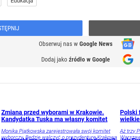
Edukacja
STĘPNIJ
Obserwuj nas
w
Google News
Dodaj jako
źródło w Google
Zmiana przed wyborami w Krakowie.
Polski 
Kandydatka Tuska ma własny komitet
wielkie
Monika Piątkowska zarejestrowała swój komitet
Aż trzy 
wyborczy. Będzie walczyć o prezydenturę Krakowa
Warszawi