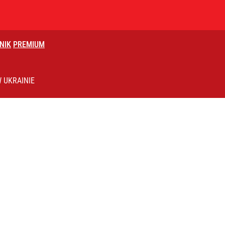
NIK
PREMIUM
ntra „Cała Europa nam go zazdrości”
 UKRAINIE
ter ujawnił powód