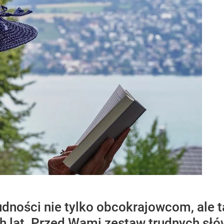
rudności nie tylko obcokrajowcom, ale 
 lat. Przed Wami zestaw trudnych słów