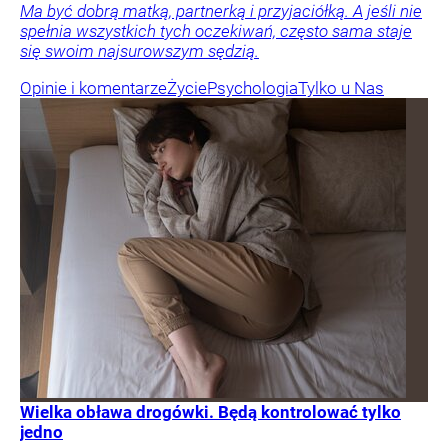
Ma być dobrą matką, partnerką i przyjaciółką. A jeśli nie
spełnia wszystkich tych oczekiwań, często sama staje
się swoim najsurowszym sędzią.
Opinie i komentarze
Życie
Psychologia
Tylko u Nas
Wielka obława drogówki. Będą kontrolować tylko
jedno