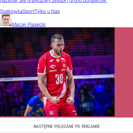
nazwisk, ale prawdziwy zespół i grono bohaterów.
Siatkówka
Sport
Tylko u Nas
Maciej
Piasecki