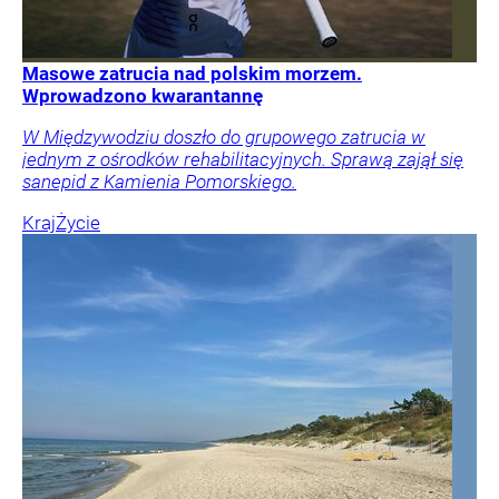
Masowe zatrucia nad polskim morzem.
Wprowadzono kwarantannę
W Międzywodziu doszło do grupowego zatrucia w
jednym z ośrodków rehabilitacyjnych. Sprawą zajął się
sanepid z Kamienia Pomorskiego.
Kraj
Życie