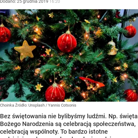
Dodano:
25
grudnia
2019
16:20
Choinka
Źródło:
Unsplash
/
Yannis Cotsonis
Bez świętowania nie bylibyśmy ludźmi. Np. święta
Bożego Narodzenia są celebracją społeczeństwa,
celebracją wspólnoty. To bardzo istotne