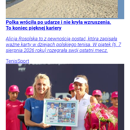
Polka wróciła po udarze i nie kryła wzruszenia.
To koniec pięknej kariery
Alicja Rosolska to z pewnością postać, która zapisała
ważne karty w dziejach polskiego tenisa. W piątek (tj. 7
sierpnia 2026 roku) rozegrała swój ostatni mecz.
Tenis
Sport