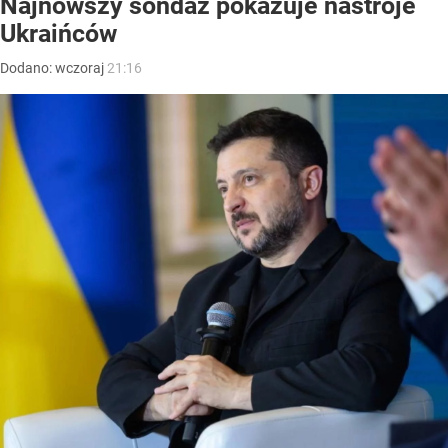
Najnowszy sondaż pokazuje nastroje
Ukraińców
Dodano:
wczoraj
21:16