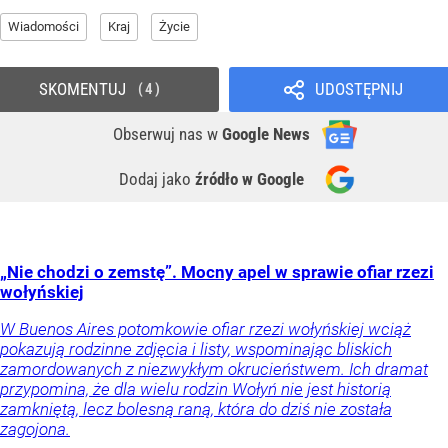
Wiadomości
Kraj
Życie
SKOMENTUJ
UDOSTĘPNIJ
4
Obserwuj nas
w
Google News
Dodaj jako
źródło w Google
„Nie chodzi o zemstę”. Mocny apel w sprawie ofiar rzezi
wołyńskiej
W Buenos Aires potomkowie ofiar rzezi wołyńskiej wciąż
pokazują rodzinne zdjęcia i listy, wspominając bliskich
zamordowanych z niezwykłym okrucieństwem. Ich dramat
przypomina, że dla wielu rodzin Wołyń nie jest historią
zamkniętą, lecz bolesną raną, która do dziś nie została
zagojona.