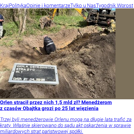
Kraj
Polityka
Opinie i komentarze
Tylko u Nas
Tygodnik Wprost
Orlen stracił przez nich 1,5 mld zł? Menedżerom
z czasów Obajtka grozi po 25 lat więzienia
Trzej byli menedżerowie Orlenu mogą na długie lata trafić za
kraty. Właśnie skierowano do sądu akt oskarżenia w sprawie
miliardowych strat państwowej spółki.