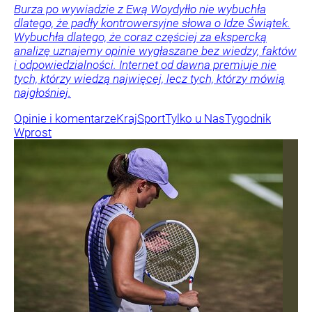
Burza po wywiadzie z Ewą Woydyłło nie wybuchła
dlatego, że padły kontrowersyjne słowa o Idze Świątek.
Wybuchła dlatego, że coraz częściej za ekspercką
analizę uznajemy opinie wygłaszane bez wiedzy, faktów
i odpowiedzialności. Internet od dawna premiuje nie
tych, którzy wiedzą najwięcej, lecz tych, którzy mówią
najgłośniej.
Opinie i komentarze
Kraj
Sport
Tylko u Nas
Tygodnik
Wprost