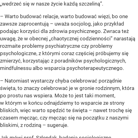
„wedrzeć się w nasze życie każdą szczeliną”
.
– Warto budować relacje, warto budować więzi, bo one
zawsze zaprocentują – uważa socjolog, jako przykład
podając korzyści dla zdrowia psychicznego. Zwraca też
uwagę, że w obecnej
„chaotycznej codzienności”
narastają
rozmaite problemy psychiatryczne czy problemy
psychologiczne, z którymi coraz częściej próbujemy się
zmierzyć, korzystając z poradników psychologicznych,
mindfulnessu albo wsparcia psychoterapeutycznego.
– Natomiast wystarczy chyba celebrować porządnie
święta, to znaczy celebrować je w gronie rodzinnym, która
po prostu nas wspiera. Może to jest taki moment,
w którym w końcu odnajdziemy to wsparcie ze strony
bliskich, więc warto spędzić te święta – nawet trochę się
czasem męcząc, czy męcząc się na początku z naszymi
bliskimi, z rodziną – sugeruje.
Jak mówi prof. Szlendak, badania socjologiczne