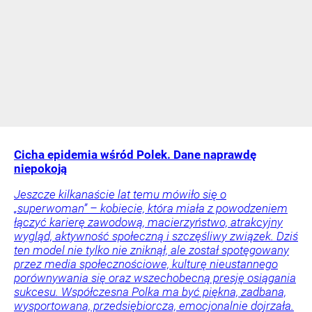
Cicha epidemia wśród Polek. Dane naprawdę
niepokoją
Jeszcze kilkanaście lat temu mówiło się o
„superwoman” – kobiecie, która miała z powodzeniem
łączyć karierę zawodową, macierzyństwo, atrakcyjny
wygląd, aktywność społeczną i szczęśliwy związek. Dziś
ten model nie tylko nie zniknął, ale został spotęgowany
przez media społecznościowe, kulturę nieustannego
porównywania się oraz wszechobecną presję osiągania
sukcesu. Współczesna Polka ma być piękna, zadbana,
wysportowana, przedsiębiorcza, emocjonalnie dojrzała.