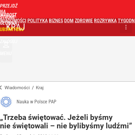
PRZEJDŹ
NA
WPROST
STRONĘ
WIADOMOŚCI
POLITYKA
BIZNES
DOM
ZDROWIE
ROZRYWKA
TYGODN
GŁÓWNĄ
KRAJ
UBSKRYBUJ
ZALOGUJ
MENU
Wiadomości
/
Kraj
Nauka w Polsce PAP
„Trzeba świętować. Jeżeli byśmy
nie świętowali – nie bylibyśmy ludźmi”