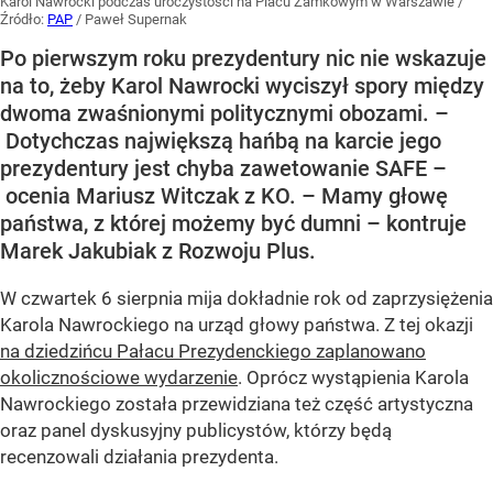
Karol Nawrocki podczas uroczystości na Placu Zamkowym w Warszawie
/
Źródło:
PAP
/
Paweł Supernak
Po pierwszym roku prezydentury nic nie wskazuje
na to, żeby Karol Nawrocki wyciszył spory między
dwoma zwaśnionymi politycznymi obozami. –
Dotychczas największą hańbą na karcie jego
prezydentury jest chyba zawetowanie SAFE –
ocenia Mariusz Witczak z KO. – Mamy głowę
państwa, z której możemy być dumni – kontruje
Marek Jakubiak z Rozwoju Plus.
W czwartek 6 sierpnia mija dokładnie rok od zaprzysiężenia
Karola Nawrockiego na urząd głowy państwa. Z tej okazji
na dziedzińcu Pałacu Prezydenckiego zaplanowano
okolicznościowe wydarzenie
. Oprócz wystąpienia Karola
Nawrockiego została przewidziana też część artystyczna
oraz panel dyskusyjny publicystów, którzy będą
recenzowali działania prezydenta.