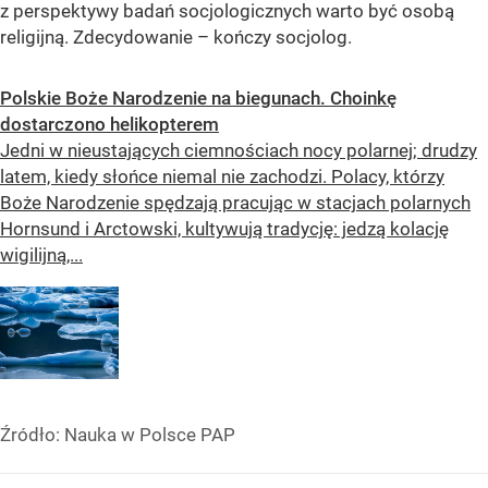
z perspektywy badań socjologicznych warto być osobą
religijną. Zdecydowanie – kończy socjolog.
Polskie Boże Narodzenie na biegunach. Choinkę
dostarczono helikopterem
Jedni w nieustających ciemnościach nocy polarnej; drudzy
latem, kiedy słońce niemal nie zachodzi. Polacy, którzy
Boże Narodzenie spędzają pracując w stacjach polarnych
Hornsund i Arctowski, kultywują tradycję: jedzą kolację
wigilijną,...
Źródło:
Nauka w Polsce PAP