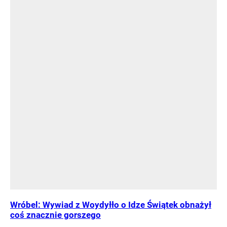
Wróbel: Wywiad z Woydyłło o Idze Świątek obnażył
coś znacznie gorszego