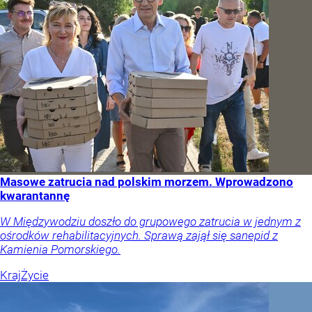
Masowe zatrucia nad polskim morzem. Wprowadzono
kwarantannę
W Międzywodziu doszło do grupowego zatrucia w jednym z
ośrodków rehabilitacyjnych. Sprawą zajął się sanepid z
Kamienia Pomorskiego.
Kraj
Życie