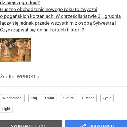
dzisiejszego dnia?
Huczne obchodzenie nowego roku to zwyczaj
o pogańskich korzeniach. W chrześcijaństwie 31 grudnia
łączy się jednak przede wszystkim z osobą Sylwestra I.
Czym zapisał się on na kartach historii?
Źródło:
WPROST.pl
Wiadomości
Kraj
Świat
Kultura
Historia
Życie
Light
SKOMENTUJ
UDOSTĘPNIJ
2