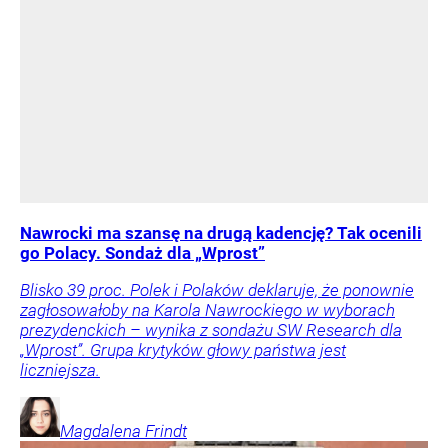
Nawrocki ma szansę na drugą kadencję? Tak ocenili
go Polacy. Sondaż dla „Wprost”
Blisko 39 proc. Polek i Polaków deklaruje, że ponownie
zagłosowałoby na Karola Nawrockiego w wyborach
prezydenckich – wynika z sondażu SW Research dla
„Wprost”. Grupa krytyków głowy państwa jest
liczniejsza.
Magdalena
Frindt