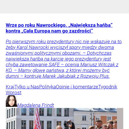
Wrze po roku Nawrockiego. „Największa hańba”
kontra „Cała Europa nam go zazdrości”
Po pierwszym roku prezydentury nic nie wskazuje na to,
żeby Karol Nawrocki wyciszył spory między dwoma
zwaśnionymi politycznymi obozami. – Dotychczas
największą hańbą na karcie jego prezydentury jest
chyba zawetowanie SAFE – ocenia Mariusz Witczak z
KO. – Mamy głowę państwa, z której możemy być
dumni – kontruje Marek Jakubiak z Rozwoju Plus.
Kraj
Tylko u Nas
Polityka
Opinie i komentarze
Tygodnik
Wprost
Magdalena
Frindt