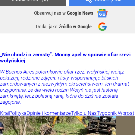
Obserwuj nas
w
Google News
Dodaj jako
źródło w Google
„Nie chodzi o zemstę”. Mocny apel w sprawie ofiar rzezi
wołyńskiej
W Buenos Aires potomkowie ofiar rzezi wołyńskiej wciąż
pokazują rodzinne zdjęcia i listy, wspominając bliskich
zamordowanych z niezwykłym okrucieństwem. Ich dramat
przypomina, że dla wielu rodzin Wołyń nie jest historią
zamkniętą, lecz bolesną raną, która do dziś nie została
zagojona.
Kraj
Polityka
Opinie i komentarze
Tylko u Nas
Tygodnik Wprost