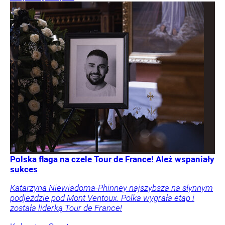
Polska flaga na czele Tour de France! Ależ wspaniały
sukces
Katarzyna Niewiadoma-Phinney najszybsza na słynnym
podjeździe pod Mont Ventoux. Polka wygrała etap i
została liderką Tour de France!