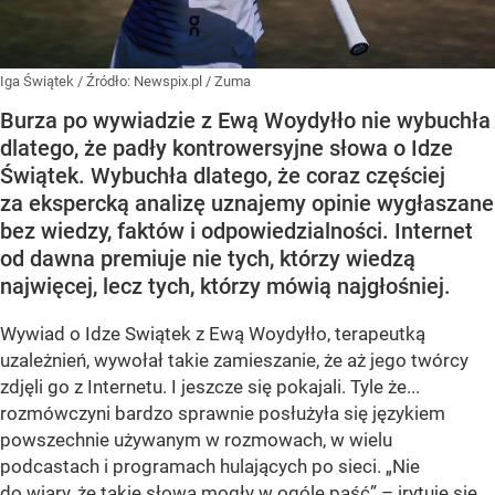
Iga Świątek
/ Źródło:
Newspix.pl
/
Zuma
Burza po wywiadzie z Ewą Woydyłło nie wybuchła
dlatego, że padły kontrowersyjne słowa o Idze
Świątek. Wybuchła dlatego, że coraz częściej
za ekspercką analizę uznajemy opinie wygłaszane
bez wiedzy, faktów i odpowiedzialności. Internet
od dawna premiuje nie tych, którzy wiedzą
najwięcej, lecz tych, którzy mówią najgłośniej.
Wywiad o Idze Swiątek z Ewą Woydyłło, terapeutką
uzależnień, wywołał takie zamieszanie, że aż jego twórcy
zdjęli go z Internetu. I jeszcze się pokajali. Tyle że...
rozmówczyni bardzo sprawnie posłużyła się językiem
powszechnie używanym w rozmowach, w wielu
podcastach i programach hulających po sieci. „Nie
do wiary, że takie słowa mogły w ogóle paść” – irytuje się