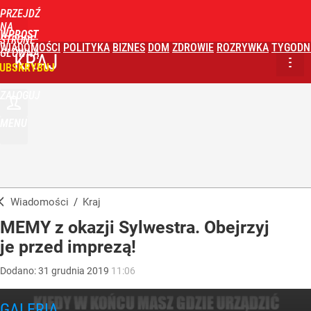
PRZEJDŹ
NA
WPROST
STRONĘ
WIADOMOŚCI
POLITYKA
BIZNES
DOM
ZDROWIE
ROZRYWKA
TYGODN
GŁÓWNĄ
KRAJ
UBSKRYBUJ
ZALOGUJ
MENU
Wiadomości
/
Kraj
MEMY z okazji Sylwestra. Obejrzyj
je przed imprezą!
Dodano:
31
grudnia
2019
11:06