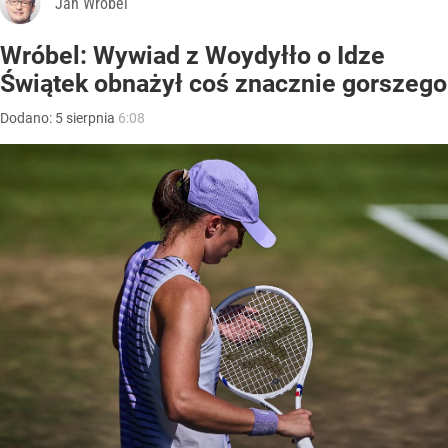
Jan Wróbel
Wróbel: Wywiad z Woydyłło o Idze
Świątek obnażył coś znacznie gorszego
Dodano:
5
sierpnia
6:08