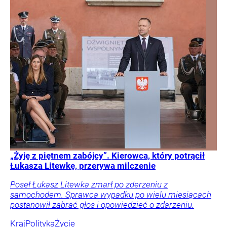
„Żyję z piętnem zabójcy”. Kierowca, który potrącił
Łukasza Litewkę, przerywa milczenie
Poseł Łukasz Litewka zmarł po zderzeniu z
samochodem. Sprawca wypadku po wielu miesiącach
postanowił zabrać głos i opowiedzieć o zdarzeniu.
Kraj
Polityka
Życie