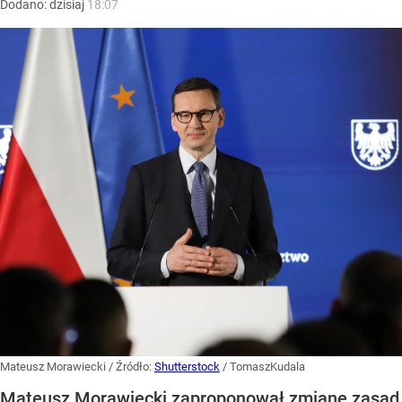
Dodano:
dzisiaj
18:07
Mateusz Morawiecki
/ Źródło:
Shutterstock
/
TomaszKudala
Mateusz Morawiecki zaproponował zmianę zasad