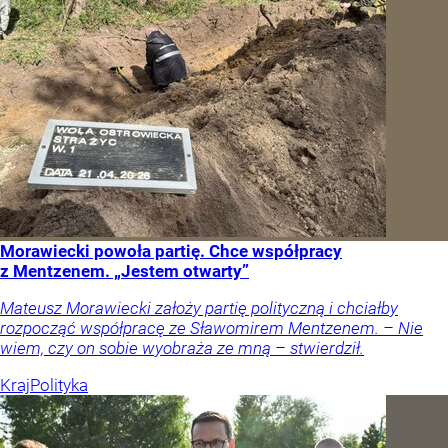
Morawiecki powoła partię. Chce współpracy
z Mentzenem. „Jestem otwarty”
Mateusz Morawiecki założy partię polityczną i chciałby
rozpocząć współpracę ze Sławomirem Mentzenem. – Nie
wiem, czy on sobie wyobraża ze mną – stwierdził.
Kraj
Polityka