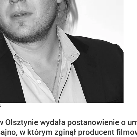
N
w Olsztynie wydała postanowienie o u
sajno, w którym zginął producent filmo