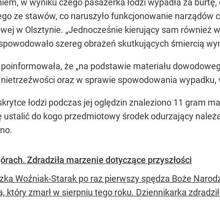
niem, w wyniku czego pasażerka łodzi wypadła za burtę,
go ze stawów, co naruszyło funkcjonowanie narządów ci
wej w Olsztynie.
„Jednocześnie kierujący sam również wy
o spowodowało szereg obrażeń skutkujących śmiercią w
 poinformowała, że
„na podstawie materiału dowodoweg
 nietrzeźwości oraz w sprawie spowodowania wypadku, 
krytce łodzi podczas jej oględzin znaleziono 11 gram m
o się ustalić do kogo przedmiotowy środek odurzający na
no.
órach. Zdradziła marzenie dotyczące przyszłości
zka Woźniak-Starak po raz pierwszy spędza Boże Narod
, który zmarł w sierpniu tego roku. Dziennikarka zdradzi