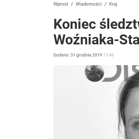
Wrze po roku Nawrockiego. „Największa hańba” ko
Wprost
/
Wiadomości
/
Kraj
Koniec śledzt
15
Woźniaka-Sta
Nawrocki świętuje rocznicę, jak Polacy widzą pie
Dodano:
31
grudnia
2019
13:46
4
Vistula x LOT: Elegancja w podróży. Premiera wspó
dodaj