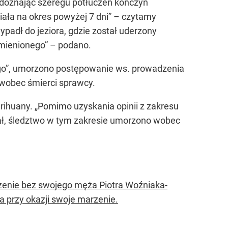
 doznając szeregu potłuczeń kończyn
ała na okres powyżej 7 dni”
– czytamy
padł do jeziora, gdzie został uderzony
ymienionego”
– podano.
o”
, umorzono postępowanie ws. prowadzenia
wobec śmierci sprawcy.
arihuany.
„Pomimo uzyskania opinii z zakresu
leżał, śledztwo w tym zakresie umorzono wobec
zenie bez swojego męża Piotra Woźniaka-
ła przy okazji swoje marzenie.