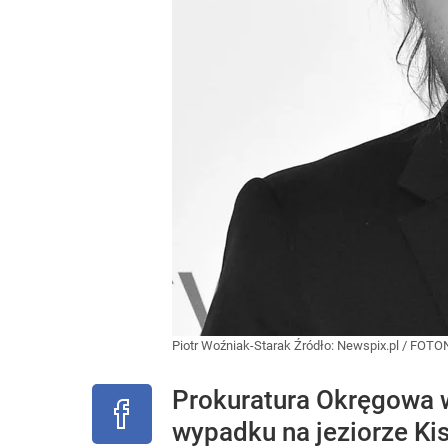
Piotr Woźniak-Starak
Źródło:
Newspix.pl
/
FOTO
Prokuratura Okręgowa 
wypadku na jeziorze Ki