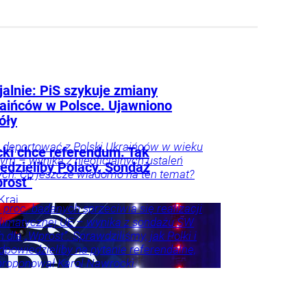
jalnie: PiS szykuje zmiany
raińców w Polsce. Ujawniono
óły
 deportować z Polski Ukraińców w wieku
ki chce referendum. Tak
m – wynika z nieoficjalnych ustaleń
edzieliby Polacy. Sondaż
ch. Co jeszcze wiadomo na ten temat?
prost”
Kraj
4 proc. badanych sprzeciwia się realizacji
 klimatycznej UE – wynika z sondażu SW
 dla „Wprost”. Sprawdziliśmy, jak Polki i
dpowiedzieliby na pytanie referendalne,
proponował Karol Nawrocki.
e
Kraj
Tylko
na
Frindt