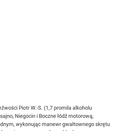
eźwości Piotr W.-S. (1,7 promila alkoholu
isajno, Niegocin i Boczne łódź motorową,
 wodnym, wykonując manewr gwałtownego skrętu