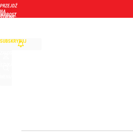
PRZEJDŹ
Udostępnij
7
Skomentuj
NA
WPROST
STRONĘ
GŁÓWNĄ
WIADOMOŚCI
POLITYKA
BIZNES
DOM
ZDROWIE
ROZRYWKA
TYGOD
Kluczowy obszar dla Nawrockiego. Wymowne wyni
SUBSKRYBUJ
dodaj
ZALOGUJ
Nawrocki ma szansę na drugą kadencję? Tak ocenil
SZUKAJ
MENU
9
Farmacja: wzrost pod presją. co czeka branżę do 
dodaj