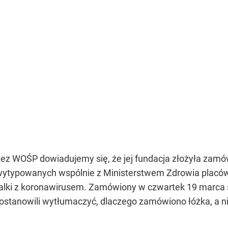
 WOŚP dowiadujemy się, że jej fundacja złożyła zamówi
 wytypowanych wspólnie z Ministerstwem Zdrowia placówe
lki z koronawirusem. Zamówiony w czwartek 19 marca s
stanowili wytłumaczyć, dlaczego zamówiono łóżka, a nie 