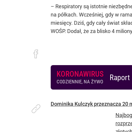
– Respiratory są istotnie niezbędn
na półkach. Wcześniej, gdy w rama
miesięcy. Dziś, gdy cały świat sk
WOŚP. Dodał, że za blisko 4 milion
KORONAWIRUS
Raport 
CODZIENNIE, NA ŻYWO
Dominika Kulczyk przeznacza 20 m
Najbog
rozprz
złotych