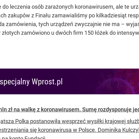
e do leczenia osób zarażonych koronawirusem, ale te urzą
ch zakupów z Finału zamawialiśmy po kilkadziesiąt respi
łada zamówienia, tych urządzeń zwyczajnie nie ma – wyja
y złotych zamówiono u dwóch firm 150 łóżek do intensywn
specjalny Wprost.pl
ln zł na walkę z koronawirusem. Sumę rozdysponuje je
atsza Polka postanowiła wesprzeć wysiłki krajowej słu
estrzeniania się koronawirusa w Polsce. Dominika Kulcz
 na konto Fundacji...