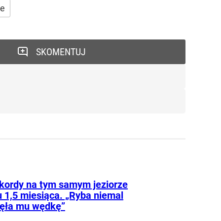
ie
SKOMENTUJ
kordy na tym samym jeziorze
u 1,5 miesiąca. „Ryba niemal
ęła mu wędkę”