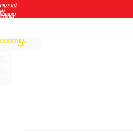
PRZEJDŹ
Udostępnij
0
Skomentuj
NA
WPROST
STRONĘ
GŁÓWNĄ
WIADOMOŚCI
POLITYKA
BIZNES
DOM
ZDROWIE
ROZRYWKA
TYGOD
PiS zalicza mocne tąpnięcie, co z Morawieckim? 
SUBSKRYBUJ
dodaj
ZALOGUJ
Farmacja: wzrost pod presją. co czeka branżę do 
SZUKAJ
MENU
1
Wrze po roku Nawrockiego. „Największa hańba” ko
16