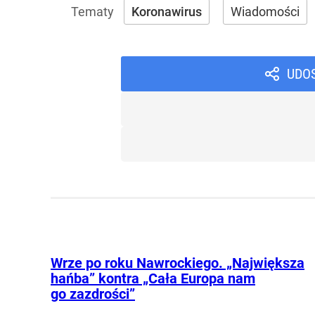
Koronawirus
Wiadomości
UDO
Wrze po roku Nawrockiego. „Największa
hańba” kontra „Cała Europa nam
go zazdrości”