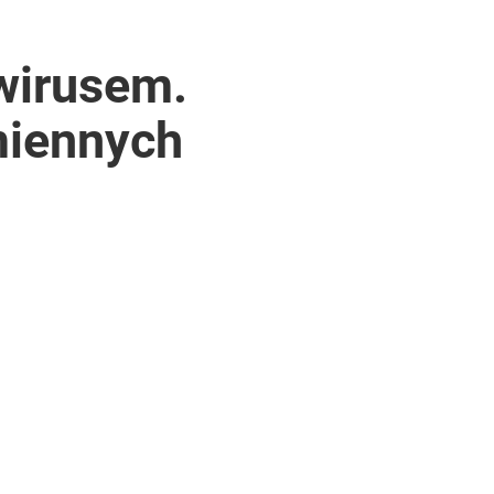
wirusem.
imiennych