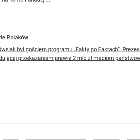
wie Polaków
Owsiak był gościem programu „Fakty po Faktach”. Prezes
dującej przekazaniem prawie 2 mld zł mediom państwo