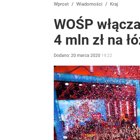
Kaczyński ma zmienić kandydata na premiera. Fa
Wprost
/
Wiadomości
/
Kraj
WOŚP włącza 
3
4 mln zł na ł
Ziobro reaguje na ruch Tuska. Padła tajemnicza z
Dodano:
20
marca
2020
19:22
1
Nawrocki ma szansę na drugą kadencję? Tak ocenil
10