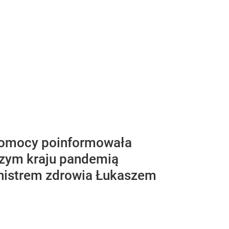
j Pomocy poinformowała
szym kraju pandemią
inistrem zdrowia Łukaszem