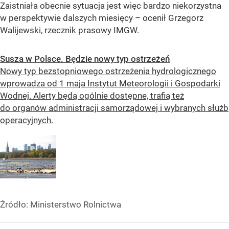
Zaistniała obecnie sytuacja jest więc bardzo niekorzystna
w perspektywie dalszych miesięcy – ocenił Grzegorz
Walijewski, rzecznik prasowy IMGW.
Susza w Polsce. Będzie nowy typ ostrzeżeń
Nowy typ bezstopniowego ostrzeżenia hydrologicznego
wprowadza od 1 maja Instytut Meteorologii i Gospodarki
Wodnej. Alerty będą ogólnie dostępne, trafią też
do organów administracji samorządowej i wybranych służb
operacyjnych.
Źródło:
Ministerstwo Rolnictwa