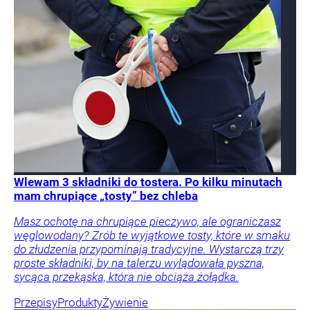
Wlewam 3 składniki do tostera. Po kilku minutach
mam chrupiące „tosty” bez chleba
Masz ochotę na chrupiące pieczywo, ale ograniczasz
węglowodany? Zrób te wyjątkowe tosty, które w smaku
do złudzenia przypominają tradycyjne. Wystarczą trzy
proste składniki, by na talerzu wylądowała pyszna,
sycąca przekąska, która nie obciąża żołądka.
Przepisy
Produkty
Żywienie