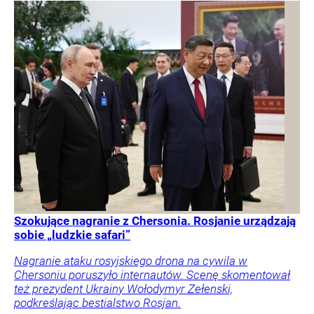
Szokujące nagranie z Chersonia. Rosjanie urządzają
sobie „ludzkie safari”
Nagranie ataku rosyjskiego drona na cywila w
Chersoniu poruszyło internautów. Scenę skomentował
też prezydent Ukrainy Wołodymyr Zełenski,
podkreślając bestialstwo Rosjan.