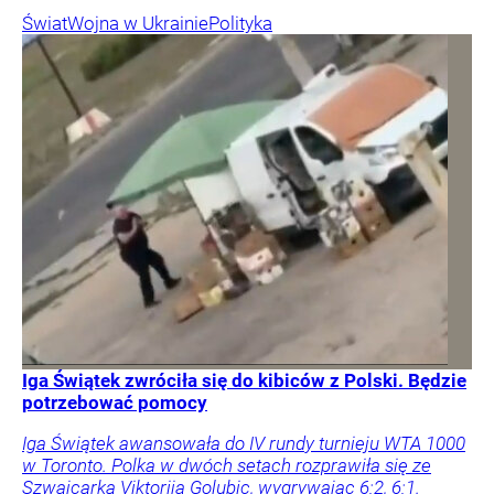
Świat
Wojna w Ukrainie
Polityka
Iga Świątek zwróciła się do kibiców z Polski. Będzie
potrzebować pomocy
Iga Świątek awansowała do IV rundy turnieju WTA 1000
w Toronto. Polka w dwóch setach rozprawiła się ze
Szwajcarką Viktorija Golubic, wygrywając 6:2, 6:1.