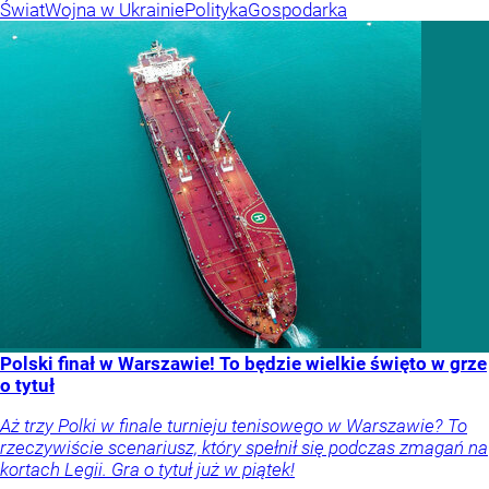
Świat
Wojna w Ukrainie
Polityka
Gospodarka
Polski finał w Warszawie! To będzie wielkie święto w grze
o tytuł
Aż trzy Polki w finale turnieju tenisowego w Warszawie? To
rzeczywiście scenariusz, który spełnił się podczas zmagań na
kortach Legii. Gra o tytuł już w piątek!