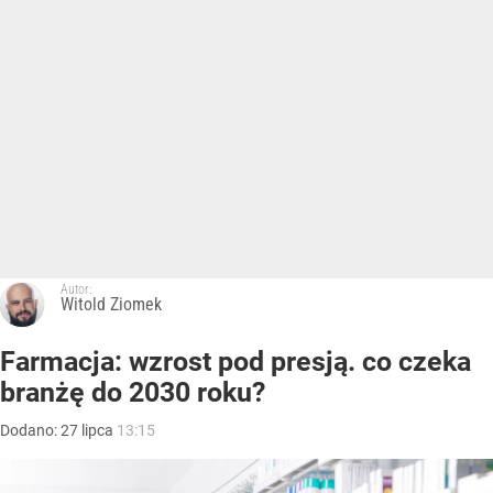
Autor:
Witold Ziomek
Farmacja: wzrost pod presją. co czeka
branżę do 2030 roku?
Dodano:
27
lipca
13:15