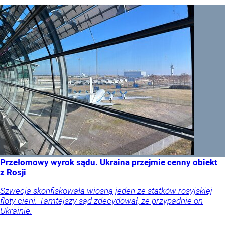
Przełomowy wyrok sądu. Ukraina przejmie cenny obiekt
z Rosji
Szwecja skonfiskowała wiosną jeden ze statków rosyjskiej
floty cieni. Tamtejszy sąd zdecydował, że przypadnie on
Ukrainie.