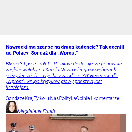
Nawrocki ma szansę na drugą kadencję? Tak ocenili
go Polacy. Sondaż dla „Wprost”
Blisko 39 proc. Polek i Polaków deklaruje, że ponownie
zagłosowałoby na Karola Nawrockiego w wyborach
prezydenckich – wynika z sondażu SW Research dla
„Wprost”. Grupa krytyków głowy państwa jest
liczniejsza.
Sondaże
Kraj
Tylko u Nas
Polityka
Opinie i komentarze
Magdalena
Frindt