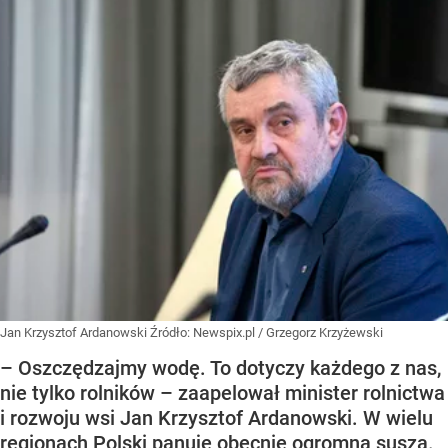
Jan Krzysztof Ardanowski
Źródło:
Newspix.pl
/
Grzegorz Krzyżewski
– Oszczędzajmy wodę. To dotyczy każdego z nas,
nie tylko rolników – zaapelował minister rolnictwa
i rozwoju wsi Jan Krzysztof Ardanowski. W wielu
regionach Polski panuje obecnie ogromna susza.