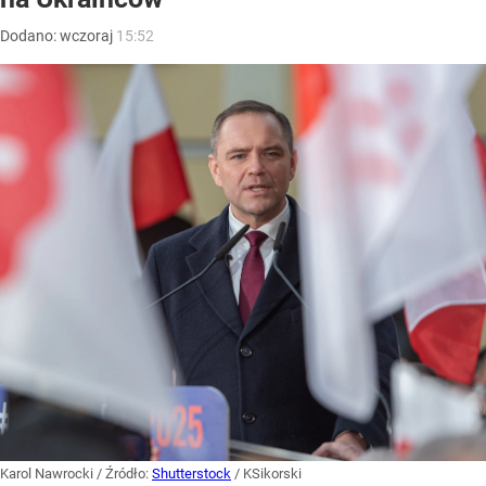
Dodano:
wczoraj
15:52
Karol Nawrocki
/ Źródło:
Shutterstock
/
KSikorski