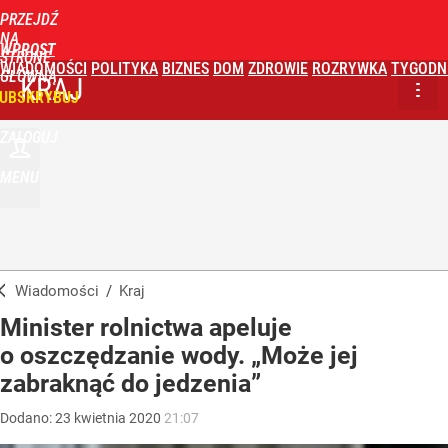
PRZEJDŹ
NA
WPROST
STRONĘ
WIADOMOŚCI
POLITYKA
BIZNES
DOM
ZDROWIE
ROZRYWKA
TYGODN
GŁÓWNĄ
KRAJ
UBSKRYBUJ
ZALOGUJ
MENU
Wiadomości
/
Kraj
Minister rolnictwa apeluje
o oszczędzanie wody. „Może jej
zabraknąć do jedzenia”
Dodano:
23
kwietnia
2020
21:07