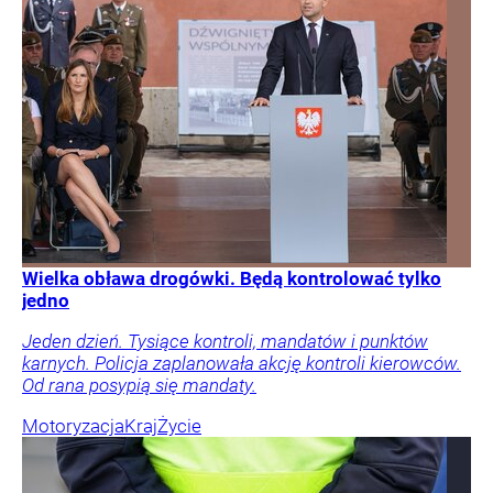
Wielka obława drogówki. Będą kontrolować tylko
jedno
Jeden dzień. Tysiące kontroli, mandatów i punktów
karnych. Policja zaplanowała akcję kontroli kierowców.
Od rana posypią się mandaty.
Motoryzacja
Kraj
Życie