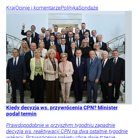
Kraj
Opinie i komentarze
Polityka
Sondaże
Kiedy decyzja ws. przywrócenia CPN? Minister
podał termin
Prawdopodobnie w przyszłym tygodniu zapadnie
decyzja ws. reaktywacji CPN na dwa ostatnie tygodnie
wakacji. Przywrócenia pakietu chce dwie trzecie