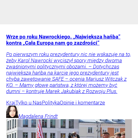
Wrze po roku Nawrockiego. „Największa hańba”
kontra „Cała Europa nam go zazdrości”
Po pierwszym roku prezydentury nic nie wskazuje na to,
żeby Karol Nawrocki wyciszył spory między dwoma
zwaśnionymi politycznymi obozami. – Dotychczas
największą hańbą na karcie jego prezydentury jest
chyba zawetowanie SAFE – ocenia Mariusz Witczak z
KO. – Mamy głowę państwa, z której możemy być
dumni – kontruje Marek Jakubiak z Rozwoju Plus.
Kraj
Tylko u Nas
Polityka
Opinie i komentarze
Magdalena
Frindt