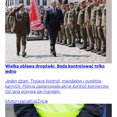
Wielka obława drogówki. Będą kontrolować tylko
jedno
Jeden dzień. Tysiące kontroli, mandatów i punktów
karnych. Policja zaplanowała akcję kontroli kierowców.
Od rana posypią się mandaty.
Motoryzacja
Kraj
Życie