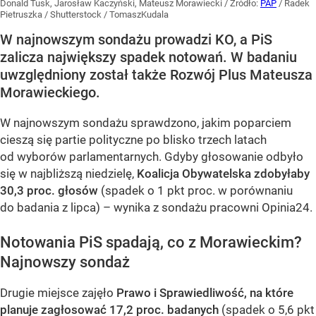
Donald Tusk, Jarosław Kaczyński, Mateusz Morawiecki
/ Źródło:
PAP
/
Radek
Pietruszka / Shutterstock / TomaszKudala
W najnowszym sondażu prowadzi KO, a PiS
zalicza największy spadek notowań. W badaniu
uwzględniony został także Rozwój Plus Mateusza
Morawieckiego.
W najnowszym sondażu sprawdzono, jakim poparciem
cieszą się partie polityczne po blisko trzech latach
od wyborów parlamentarnych. Gdyby głosowanie odbyło
się w najbliższą niedzielę,
Koalicja Obywatelska zdobyłaby
30,3 proc. głosów
(spadek o 1 pkt proc. w porównaniu
do badania z lipca) – wynika z sondażu pracowni Opinia24.
Notowania PiS spadają, co z Morawieckim?
Najnowszy sondaż
Drugie miejsce zajęło
Prawo i Sprawiedliwość, na które
planuje zagłosować 17,2 proc. badanych
(spadek o 5,6 pkt