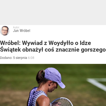
Autor:
Jan Wróbel
Wróbel: Wywiad z Woydyłło o Idze
Świątek obnażył coś znacznie gorszego
Dodano:
5
sierpnia
6:08