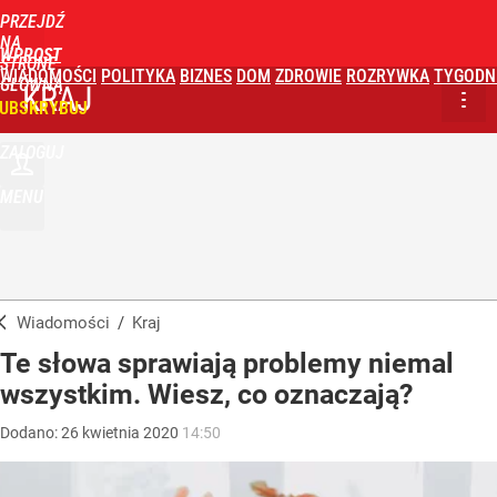
PRZEJDŹ
NA
WPROST
STRONĘ
WIADOMOŚCI
POLITYKA
BIZNES
DOM
ZDROWIE
ROZRYWKA
TYGODN
GŁÓWNĄ
KRAJ
UBSKRYBUJ
ZALOGUJ
MENU
Wiadomości
/
Kraj
Te słowa sprawiają problemy niemal
wszystkim. Wiesz, co oznaczają?
Dodano:
26
kwietnia
2020
14:50