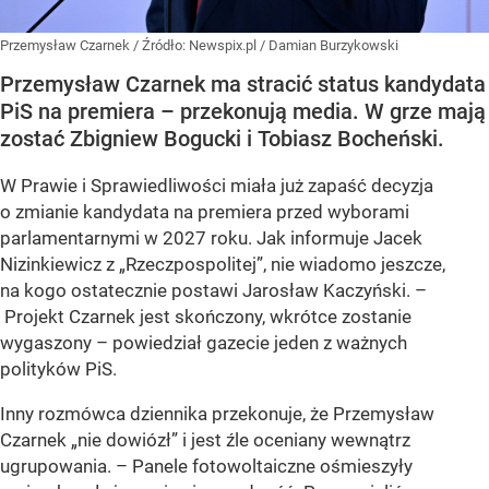
Przemysław Czarnek
/ Źródło:
Newspix.pl
/
Damian Burzykowski
Przemysław Czarnek ma stracić status kandydata
PiS na premiera – przekonują media. W grze mają
zostać Zbigniew Bogucki i Tobiasz Bocheński.
W Prawie i Sprawiedliwości miała już zapaść decyzja
o zmianie kandydata na premiera przed wyborami
parlamentarnymi w 2027 roku. Jak informuje Jacek
Nizinkiewicz z „Rzeczpospolitej”, nie wiadomo jeszcze,
na kogo ostatecznie postawi Jarosław Kaczyński. –
Projekt Czarnek jest skończony, wkrótce zostanie
wygaszony – powiedział gazecie jeden z ważnych
polityków PiS.
Inny rozmówca dziennika przekonuje, że Przemysław
Czarnek „nie dowiózł” i jest źle oceniany wewnątrz
ugrupowania. – Panele fotowoltaiczne ośmieszyły