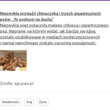
Niezwykła przyjaźń chłopczyka i trzech gigantycznych
psów. „To podnosi na duchu”
Niezwykła więź połączyła małego chłopca i gigantycznego
psa. Nagranie, na którym widać, jak bardzo się lubią,
zostało opublikowane w mediach społecznościowych
i niemal natychmiast zyskało ogromną popularność.
Źródło:
sjp.pwn.pl
Wiadomości
Kraj
Życie