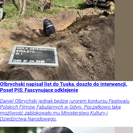
Olbrychski napisał list do Tuska, doszło do interwencji.
Poseł PiS: Fascynujące odklejenie
Daniel Olbrychski jednak będzie jurorem konkursu Festiwalu
Polskich Filmów Fabularnych w Gdyni. Początkowo taką
możliwość zablokowało mu Ministerstwo Kultury i
Dziedzictwa Narodowego.