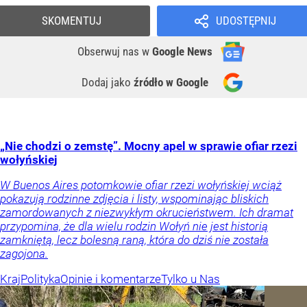
SKOMENTUJ
UDOSTĘPNIJ
Obserwuj nas
w
Google News
Dodaj jako
źródło w Google
„Nie chodzi o zemstę”. Mocny apel w sprawie ofiar rzezi
wołyńskiej
W Buenos Aires potomkowie ofiar rzezi wołyńskiej wciąż
pokazują rodzinne zdjęcia i listy, wspominając bliskich
zamordowanych z niezwykłym okrucieństwem. Ich dramat
przypomina, że dla wielu rodzin Wołyń nie jest historią
zamkniętą, lecz bolesną raną, która do dziś nie została
zagojona.
Kraj
Polityka
Opinie i komentarze
Tylko u Nas