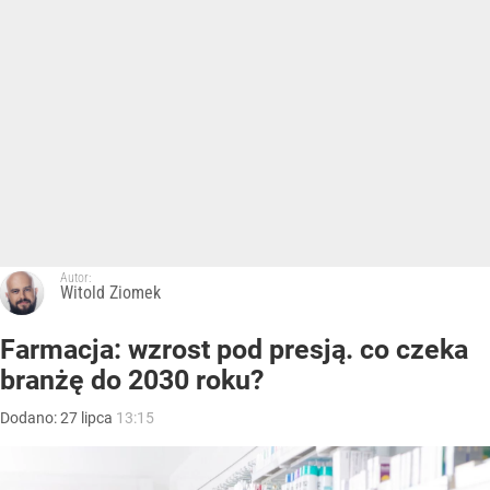
Autor:
Witold Ziomek
Farmacja: wzrost pod presją. co czeka
branżę do 2030 roku?
Dodano:
27
lipca
13:15