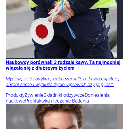
Naukowcy porównali 3 rodzaje kawy. Ta najmocniej
wiązała się z dłuższym życiem
Myślisz, że to zwykła „mała czarna”? Ta kawa najsilniej
chroni serce i wydłuża życie. Sprawdź, czy ją pijesz.
Produkty
Żywienie
Składniki odżywcze
Doniesienia
naukowe
Profilaktyka i leczenie
Badania