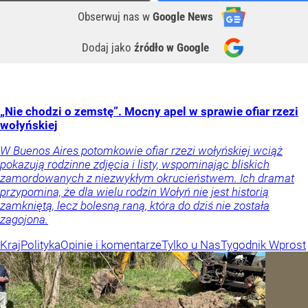
Obserwuj nas
w
Google News
Dodaj jako
źródło w Google
„Nie chodzi o zemstę”. Mocny apel w sprawie ofiar rzezi
wołyńskiej
W Buenos Aires potomkowie ofiar rzezi wołyńskiej wciąż
pokazują rodzinne zdjęcia i listy, wspominając bliskich
zamordowanych z niezwykłym okrucieństwem. Ich dramat
przypomina, że dla wielu rodzin Wołyń nie jest historią
zamkniętą, lecz bolesną raną, która do dziś nie została
zagojona.
Kraj
Polityka
Opinie i komentarze
Tylko u Nas
Tygodnik Wprost