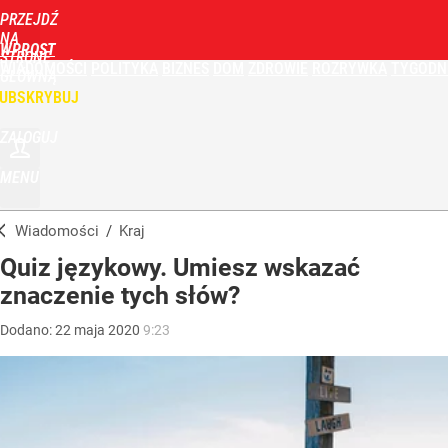
PRZEJDŹ
NA
WPROST
STRONĘ
WIADOMOŚCI
POLITYKA
BIZNES
DOM
ZDROWIE
ROZRYWKA
TYGODN
GŁÓWNĄ
UBSKRYBUJ
ZALOGUJ
MENU
Wiadomości
/
Kraj
Quiz językowy. Umiesz wskazać
znaczenie tych słów?
Dodano:
22
maja
2020
9:23