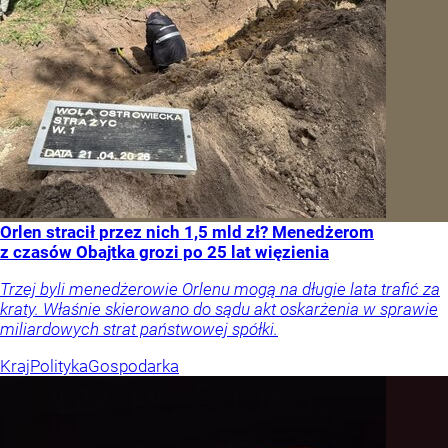
Orlen stracił przez nich 1,5 mld zł? Menedżerom
z czasów Obajtka grozi po 25 lat więzienia
Trzej byli menedżerowie Orlenu mogą na długie lata trafić za
kraty. Właśnie skierowano do sądu akt oskarżenia w sprawie
miliardowych strat państwowej spółki.
Kraj
Polityka
Gospodarka