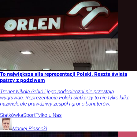
To największa siła reprezentacji Polski. Reszta świata
patrzy z podziwem
Trener Nikola Grbić i jego podopieczni nie przestają
wygrywać. Reprezentacja Polski siatkarzy to nie tylko kilka
nazwisk, ale prawdziwy zespół i grono bohaterów.
Siatkówka
Sport
Tylko u Nas
Maciej
Piasecki