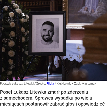
Pogrzeb Łukasza Litewki
/ Źródło:
Flickr
/
Klub Lewicy, Zack Masternak
Poseł Łukasz Litewka zmarł po zderzeniu
z samochodem. Sprawca wypadku po wielu
miesiącach postanowił zabrać głos i opowiedzieć