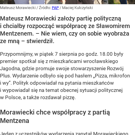
Mateusz Morawiecki
/ Źródło:
PAP
/
Maciej Kulczyński
Mateusz Morawiecki założy partię polityczną
i chciałby rozpocząć współpracę ze Sławomirem
Mentzenem. – Nie wiem, czy on sobie wyobraża
ze mną – stwierdził.
Przypomnijmy, w piątek 7 sierpnia po godz. 18.00 były
premier spotkał się z mieszkańcami wrocławskiego
Jagodna, gdzie promuje swoje stowarzyszenie Rozwój
Plus. Wydarzenie odbyło się pod hasłem
„Pizza, mikrofon
i wy”
. Polityk odpowiadał na pytania mieszkańców
i wypowiadał się na temat obecnej sytuacji politycznej
w Polsce, a także rozdawał pizzę.
Morawiecki chce współpracy z partią
Mentzena
Jeden z uczestników wydarzenia zapytał Morawieckiego,