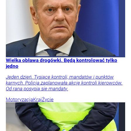
Wielka obława drogówki. Będą kontrolować tylko
jedno
Jeden dzień. Tysiące kontroli, mandatów i punktów
karnych. Policja zaplanowała akcję kontroli kierowców.
Od rana posypią się mandaty.
Motoryzacja
Kraj
Życie