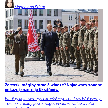
Magdalena
Frindt
Zełenski mógłby stracić władzę? Najnowszy sondaż
pokazuje nastroje Ukraińców
Według najnowszego ukraińskiego sondażu Wołodymyr
Zełenski miałby poważnego rywala w walce o fotel