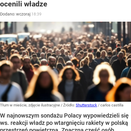
ocenili władze
Dodano:
wczoraj
18:39
Tłum w mieście, zdjęcie ilustracyjne
/ Źródło:
Shutterstock
/
carlos castilla
W najnowszym sondażu Polacy wypowiedzieli się
ws. reakcji władz po wtargnięciu rakiety w polską
przestrzeń powietrzną. Znaczna część osób