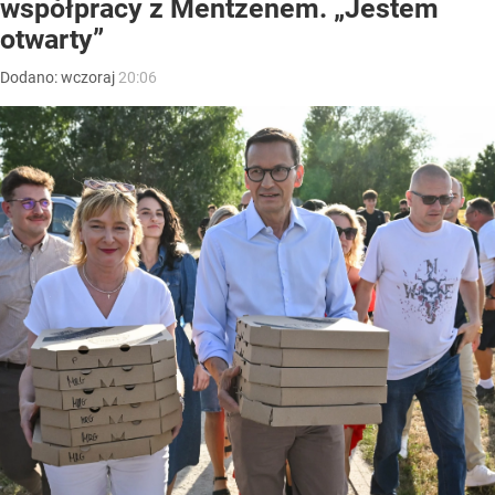
współpracy z Mentzenem. „Jestem
otwarty”
Dodano:
wczoraj
20:06