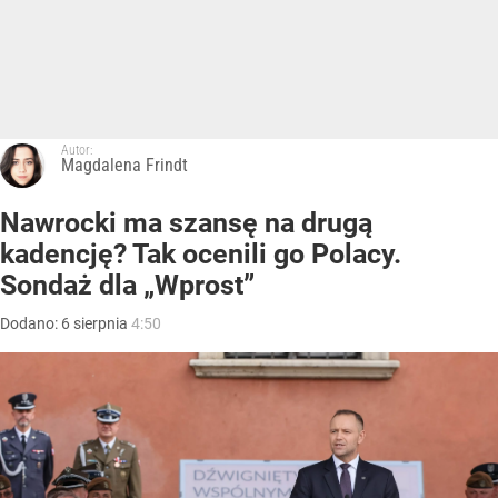
Autor:
Magdalena Frindt
Nawrocki ma szansę na drugą
kadencję? Tak ocenili go Polacy.
Sondaż dla „Wprost”
Dodano:
6
sierpnia
4:50