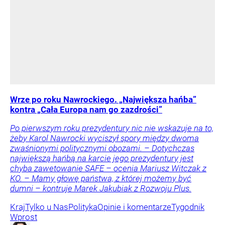
Wrze po roku Nawrockiego. „Największa hańba”
kontra „Cała Europa nam go zazdrości”
Po pierwszym roku prezydentury nic nie wskazuje na to,
żeby Karol Nawrocki wyciszył spory między dwoma
zwaśnionymi politycznymi obozami. – Dotychczas
największą hańbą na karcie jego prezydentury jest
chyba zawetowanie SAFE – ocenia Mariusz Witczak z
KO. – Mamy głowę państwa, z której możemy być
dumni – kontruje Marek Jakubiak z Rozwoju Plus.
Kraj
Tylko u Nas
Polityka
Opinie i komentarze
Tygodnik
Wprost