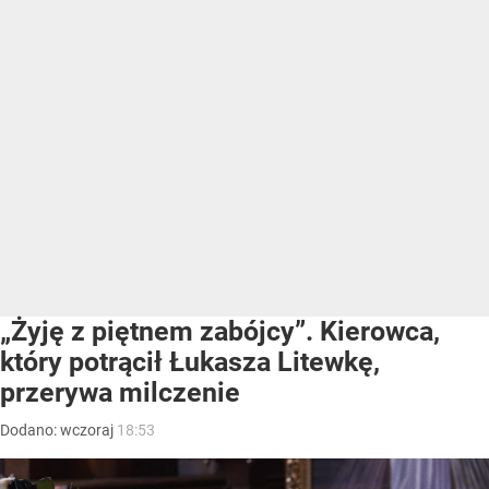
„Żyję z piętnem zabójcy”. Kierowca,
który potrącił Łukasza Litewkę,
przerywa milczenie
Dodano:
wczoraj
18:53