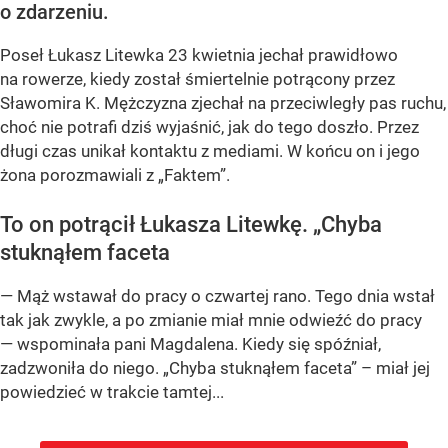
o zdarzeniu.
Poseł Łukasz Litewka 23 kwietnia jechał prawidłowo
na rowerze, kiedy został śmiertelnie potrącony przez
Sławomira K. Mężczyzna zjechał na przeciwległy pas ruchu,
choć nie potrafi dziś wyjaśnić, jak do tego doszło. Przez
długi czas unikał kontaktu z mediami. W końcu on i jego
żona porozmawiali z „Faktem”.
To on potrącił Łukasza Litewkę. „Chyba
stuknąłem faceta
— Mąż wstawał do pracy o czwartej rano. Tego dnia wstał
tak jak zwykle, a po zmianie miał mnie odwieźć do pracy
— wspominała pani Magdalena. Kiedy się spóźniał,
zadzwoniła do niego. „Chyba stuknąłem faceta” – miał jej
powiedzieć w trakcie tamtej...