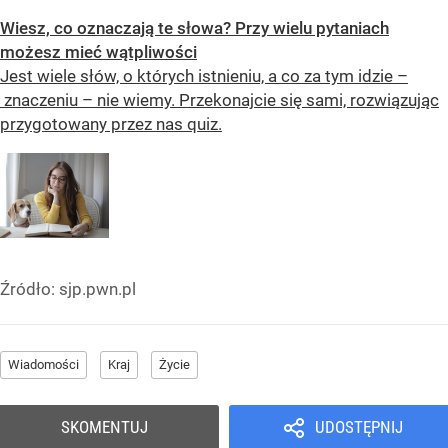
Wiesz, co oznaczają te słowa? Przy wielu pytaniach
możesz mieć wątpliwości
Jest wiele słów, o których istnieniu, a co za tym idzie –
znaczeniu – nie wiemy. Przekonajcie się sami, rozwiązując
przygotowany przez nas quiz.
Źródło:
sjp.pwn.pl
Wiadomości
Kraj
Życie
SKOMENTUJ
UDOSTĘPNIJ