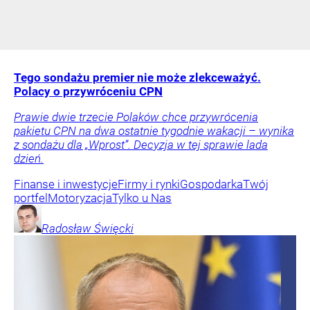
Tego sondażu premier nie może zlekceważyć.
Polacy o przywróceniu CPN
Prawie dwie trzecie Polaków chce przywrócenia
pakietu CPN na dwa ostatnie tygodnie wakacji – wynika
z sondażu dla „Wprost”. Decyzja w tej sprawie lada
dzień.
Finanse i inwestycje
Firmy i rynki
Gospodarka
Twój
portfel
Motoryzacja
Tylko u Nas
Radosław
Święcki