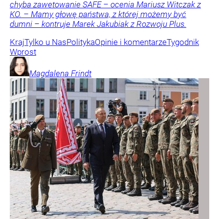
chyba zawetowanie SAFE – ocenia Mariusz Witczak z
KO. – Mamy głowę państwa, z której możemy być
dumni – kontruje Marek Jakubiak z Rozwoju Plus.
Kraj
Tylko u Nas
Polityka
Opinie i komentarze
Tygodnik
Wprost
Magdalena
Frindt