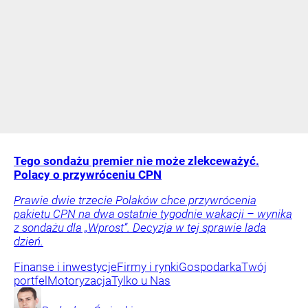
Tego sondażu premier nie może zlekceważyć.
Polacy o przywróceniu CPN
Prawie dwie trzecie Polaków chce przywrócenia
pakietu CPN na dwa ostatnie tygodnie wakacji – wynika
z sondażu dla „Wprost”. Decyzja w tej sprawie lada
dzień.
Finanse i inwestycje
Firmy i rynki
Gospodarka
Twój
portfel
Motoryzacja
Tylko u Nas