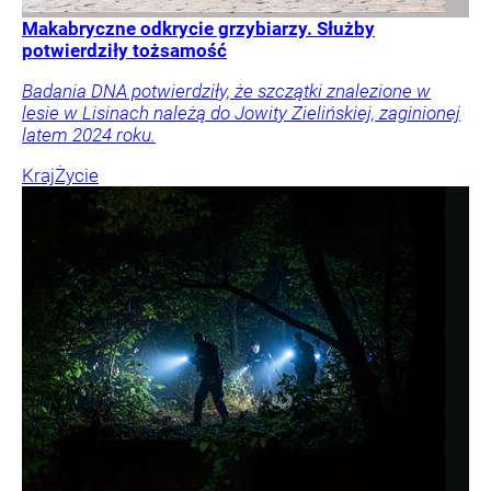
Makabryczne odkrycie grzybiarzy. Służby
potwierdziły tożsamość
Badania DNA potwierdziły, że szczątki znalezione w
lesie w Lisinach należą do Jowity Zielińskiej, zaginionej
latem 2024 roku.
Kraj
Życie