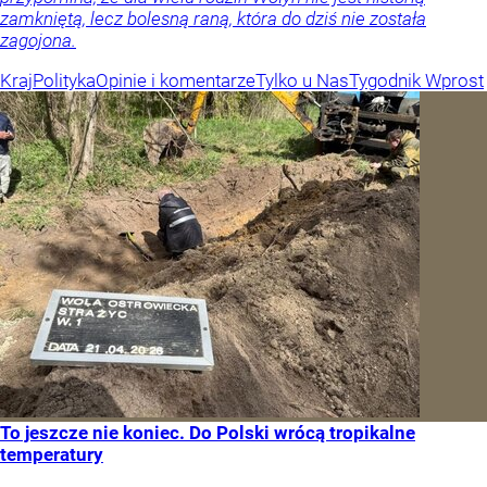
zamkniętą, lecz bolesną raną, która do dziś nie została
zagojona.
Kraj
Polityka
Opinie i komentarze
Tylko u Nas
Tygodnik Wprost
To jeszcze nie koniec. Do Polski wrócą tropikalne
temperatury