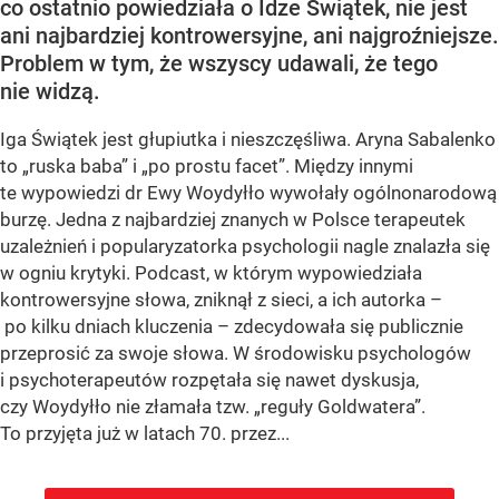
co ostatnio powiedziała o Idze Świątek, nie jest
ani najbardziej kontrowersyjne, ani najgroźniejsze.
Problem w tym, że wszyscy udawali, że tego
nie widzą.
Iga Świątek jest głupiutka i nieszczęśliwa. Aryna Sabalenko
to „ruska baba” i „po prostu facet”. Między innymi
te wypowiedzi dr Ewy Woydyłło wywołały ogólnonarodową
burzę. Jedna z najbardziej znanych w Polsce terapeutek
uzależnień i popularyzatorka psychologii nagle znalazła się
w ogniu krytyki. Podcast, w którym wypowiedziała
kontrowersyjne słowa, zniknął z sieci, a ich autorka –
po kilku dniach kluczenia – zdecydowała się publicznie
przeprosić za swoje słowa. W środowisku psychologów
i psychoterapeutów rozpętała się nawet dyskusja,
czy Woydyłło nie złamała tzw. „reguły Goldwatera”.
To przyjęta już w latach 70. przez...