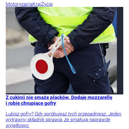
Motoryzacja
Kraj
Życie
Z cukinii nie smażę placków. Dodaję mozzarellę
i robię chrupiące gofry
Lubisz gofry? Gdy spróbujesz tych przepadniesz. Jeden
wytrawny składnik sprawia, że smakują naprawdę
wyjątkowo.