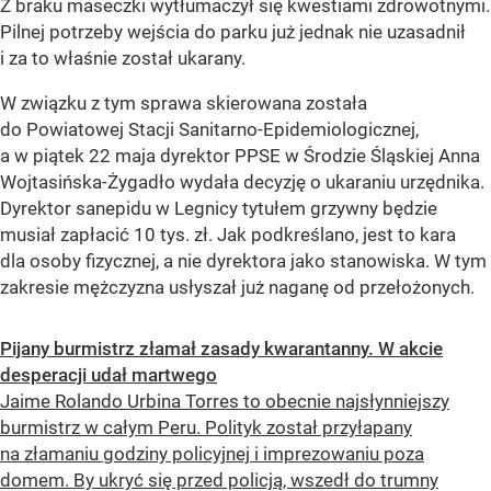
Z braku maseczki wytłumaczył się kwestiami zdrowotnymi.
Pilnej potrzeby wejścia do parku już jednak nie uzasadnił
i za to właśnie został ukarany.
W związku z tym sprawa skierowana została
do Powiatowej Stacji Sanitarno-Epidemiologicznej,
a w piątek 22 maja dyrektor PPSE w Środzie Śląskiej Anna
Wojtasińska-Żygadło wydała decyzję o ukaraniu urzędnika.
Dyrektor sanepidu w Legnicy tytułem grzywny będzie
musiał zapłacić 10 tys. zł. Jak podkreślano, jest to kara
dla osoby fizycznej, a nie dyrektora jako stanowiska. W tym
zakresie mężczyzna usłyszał już naganę od przełożonych.
Pijany burmistrz złamał zasady kwarantanny. W akcie
desperacji udał martwego
Jaime Rolando Urbina Torres to obecnie najsłynniejszy
burmistrz w całym Peru. Polityk został przyłapany
na złamaniu godziny policyjnej i imprezowaniu poza
domem. By ukryć się przed policją, wszedł do trumny