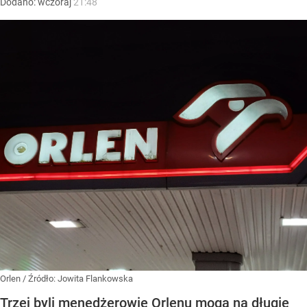
Dodano:
wczoraj
21:48
Orlen
/ Źródło:
Jowita Flankowska
Trzej byli menedżerowie Orlenu mogą na długie