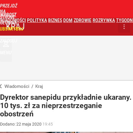
PRZEJDŹ
NA
WPROST
STRONĘ
WIADOMOŚCI
POLITYKA
BIZNES
DOM
ZDROWIE
ROZRYWKA
TYGODN
GŁÓWNĄ
KRAJ
UBSKRYBUJ
ZALOGUJ
MENU
Wiadomości
/
Kraj
Dyrektor sanepidu przykładnie ukarany.
10 tys. zł za nieprzestrzeganie
obostrzeń
Dodano:
22
maja
2020
19:45