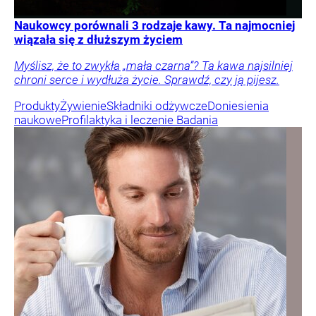
Naukowcy porównali 3 rodzaje kawy. Ta najmocniej
wiązała się z dłuższym życiem
Myślisz, że to zwykła „mała czarna”? Ta kawa najsilniej
chroni serce i wydłuża życie. Sprawdź, czy ją pijesz.
Produkty
Żywienie
Składniki odżywcze
Doniesienia
naukowe
Profilaktyka i leczenie
Badania