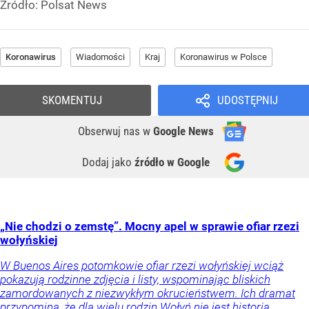
Źródło:
Polsat News
Koronawirus
Wiadomości
Kraj
Koronawirus w Polsce
SKOMENTUJ
UDOSTĘPNIJ
Obserwuj nas
w
Google News
Dodaj jako
źródło w Google
„Nie chodzi o zemstę”. Mocny apel w sprawie ofiar rzezi
wołyńskiej
W Buenos Aires potomkowie ofiar rzezi wołyńskiej wciąż
pokazują rodzinne zdjęcia i listy, wspominając bliskich
zamordowanych z niezwykłym okrucieństwem. Ich dramat
przypomina, że dla wielu rodzin Wołyń nie jest historią