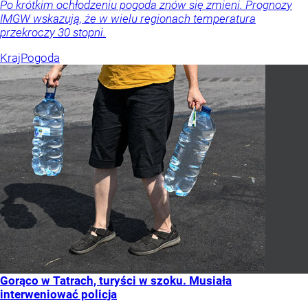
Po krótkim ochłodzeniu pogoda znów się zmieni. Prognozy
IMGW wskazują, że w wielu regionach temperatura
przekroczy 30 stopni.
Kraj
Pogoda
Gorąco w Tatrach, turyści w szoku. Musiała
interweniować policja