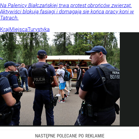
Na Palenicy Białczańskiej trwa protest obrońców zwierząt.
Aktywiści blokują fasiągi i domagają się końca pracy koni w
Tatrach.
Kraj
Miejsca
Turystyka