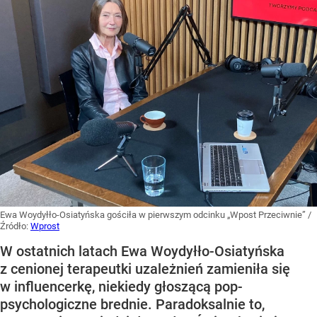
Ewa Woydyłło-Osiatyńska gościła w pierwszym odcinku „Wpost Przeciwnie”
/
Źródło:
Wprost
W ostatnich latach Ewa Woydyłło-Osiatyńska
z cenionej terapeutki uzależnień zamieniła się
w influencerkę, niekiedy głoszącą pop-
psychologiczne brednie. Paradoksalnie to,