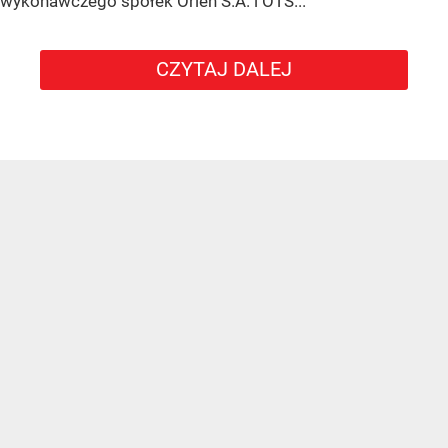
wykonawczego spółek Orlen S.A. i OTS...
CZYTAJ DALEJ