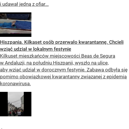
i udawał jedną z ofiar...
Hiszpania. Kilkaset osób przerwało kwarantannę. Chcieli
wziąć udział w lokalnym festynie
Kilkuset mieszkańców miejscowości Beas de Segura
w Andaluzji, na południu Hiszpanii, wyszło na ulice,
aby wziąć udział w dorocznym festynie. Zabawa odbyła się
pomimo obowiązkowej kwarantanny związanej z epidemią
koronawirusa.