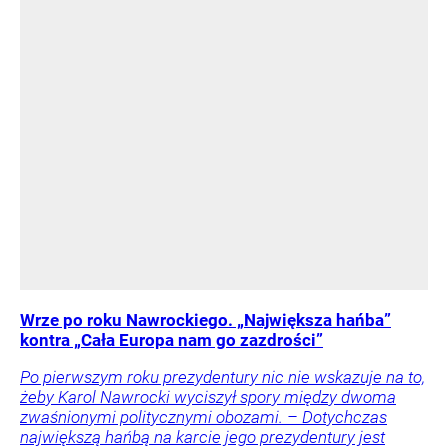
Wrze po roku Nawrockiego. „Największa hańba”
kontra „Cała Europa nam go zazdrości”
Po pierwszym roku prezydentury nic nie wskazuje na to,
żeby Karol Nawrocki wyciszył spory między dwoma
zwaśnionymi politycznymi obozami. – Dotychczas
największą hańbą na karcie jego prezydentury jest