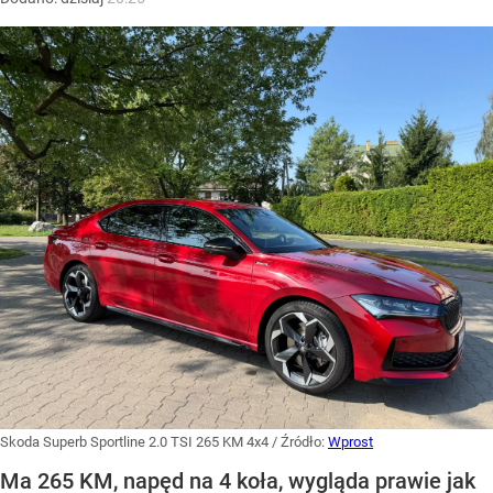
Skoda Superb Sportline 2.0 TSI 265 KM 4x4
/ Źródło:
Wprost
Ma 265 KM, napęd na 4 koła, wygląda prawie jak