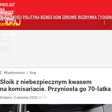
PRZEJDŹ
NA
WPROST
STRONĘ
WIADOMOŚCI
POLITYKA
BIZNES
DOM
ZDROWIE
ROZRYWKA
TYGODN
GŁÓWNĄ
KRAJ
UBSKRYBUJ
ZALOGUJ
MENU
Wiadomości
/
Kraj
Słoik z niebezpiecznym kwasem
na komisariacie. Przyniosła go 70-latka
Dodano:
5
sierpnia
2020
20:17