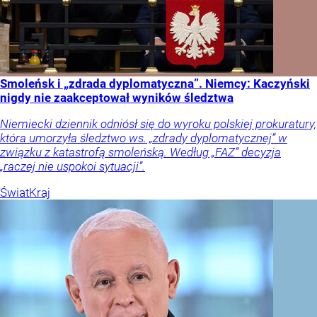
Smoleńsk i „zdrada dyplomatyczna”. Niemcy: Kaczyński
nigdy nie zaakceptował wyników śledztwa
Niemiecki dziennik odniósł się do wyroku polskiej prokuratury,
która umorzyła śledztwo ws. „zdrady dyplomatycznej” w
związku z katastrofą smoleńską. Według „FAZ” decyzja
„raczej nie uspokoi sytuacji”.
Świat
Kraj