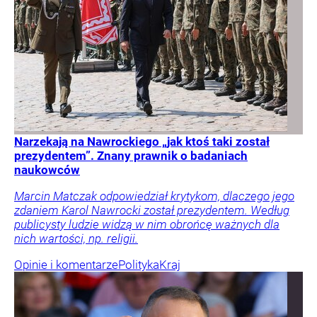
Narzekają na Nawrockiego „jak ktoś taki został
prezydentem”. Znany prawnik o badaniach
naukowców
Marcin Matczak odpowiedział krytykom, dlaczego jego
zdaniem Karol Nawrocki został prezydentem. Według
publicysty ludzie widzą w nim obrońcę ważnych dla
nich wartości, np. religii.
Opinie i komentarze
Polityka
Kraj