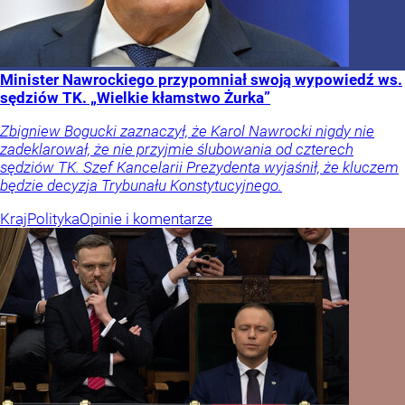
Minister Nawrockiego przypomniał swoją wypowiedź ws.
sędziów TK. „Wielkie kłamstwo Żurka”
Zbigniew Bogucki zaznaczył, że Karol Nawrocki nigdy nie
zadeklarował, że nie przyjmie ślubowania od czterech
sędziów TK. Szef Kancelarii Prezydenta wyjaśnił, że kluczem
będzie decyzja Trybunału Konstytucyjnego.
Kraj
Polityka
Opinie i komentarze