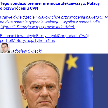
Tego sondażu premier nie może zlekceważyć. Polacy
o przywróceniu CPN
Prawie dwie trzecie Polaków chce przywrócenia pakietu CPN
na dwa ostatnie tygodnie wakacji – wynika z sondażu dla
„Wprost”. Decyzja w tej sprawie lada dzień.
Finanse i inwestycje
Firmy i rynki
Gospodarka
Twój
portfel
Motoryzacja
Tylko u Nas
Radosław
Święcki