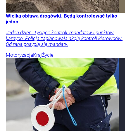
Wielka obława drogówki. Będą kontrolować tylko
jedno
Jeden dzień. Tysiące kontroli, mandatów i punktów
karnych. Policja zaplanowała akcję kontroli kierowców.
Od rana posypią się mandaty.
Motoryzacja
Kraj
Życie