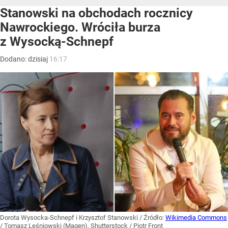
Stanowski na obchodach rocznicy
Nawrockiego. Wróciła burza
z Wysocką-Schnepf
Dodano:
dzisiaj
16:17
Dorota Wysocka-Schnepf i Krzysztof Stanowski
/ Źródło:
Wikimedia Commons
/
Tomasz Leśniowski (Magen), Shutterstock / Piotr Front