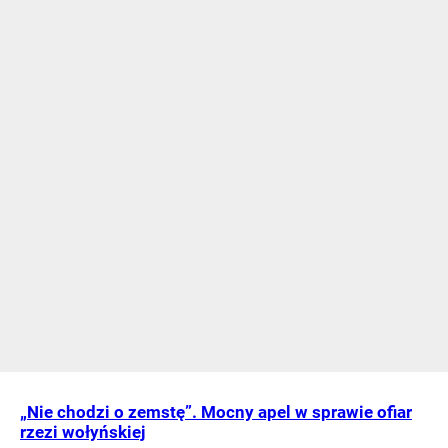
„Nie chodzi o zemstę”. Mocny apel w sprawie ofiar
rzezi wołyńskiej