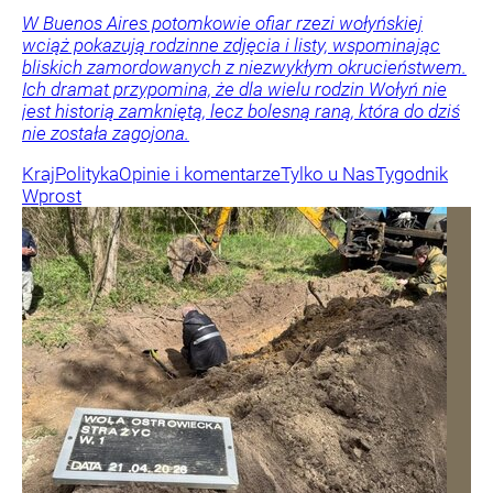
W Buenos Aires potomkowie ofiar rzezi wołyńskiej
wciąż pokazują rodzinne zdjęcia i listy, wspominając
bliskich zamordowanych z niezwykłym okrucieństwem.
Ich dramat przypomina, że dla wielu rodzin Wołyń nie
jest historią zamkniętą, lecz bolesną raną, która do dziś
nie została zagojona.
Kraj
Polityka
Opinie i komentarze
Tylko u Nas
Tygodnik
Wprost