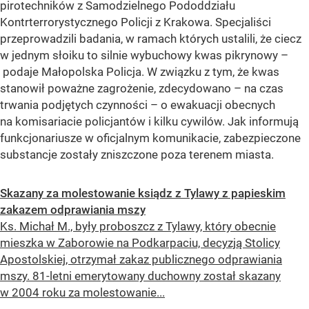
pirotechników z Samodzielnego Pododdziału
Kontrterrorystycznego Policji z Krakowa. Specjaliści
przeprowadzili badania, w ramach których ustalili, że ciecz
w jednym słoiku to silnie wybuchowy kwas pikrynowy –
podaje Małopolska Policja. W związku z tym, że kwas
stanowił poważne zagrożenie, zdecydowano – na czas
trwania podjętych czynności – o ewakuacji obecnych
na komisariacie policjantów i kilku cywilów. Jak informują
funkcjonariusze w oficjalnym komunikacie, zabezpieczone
substancje zostały zniszczone poza terenem miasta.
Skazany za molestowanie ksiądz z Tylawy z papieskim
zakazem odprawiania mszy
Ks. Michał M., były proboszcz z Tylawy, który obecnie
mieszka w Zaborowie na Podkarpaciu, decyzją Stolicy
Apostolskiej, otrzymał zakaz publicznego odprawiania
mszy. 81-letni emerytowany duchowny został skazany
w 2004 roku za molestowanie...