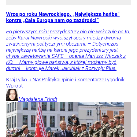
Wrze po roku Nawrockiego. „Największa hańba”
kontra „Cała Europa nam go zazdrości”
Po pierwszym roku prezydentury nic nie wskazuje na to,
żeby Karol Nawrocki wyciszył spory między dwoma
zwaśnionymi politycznymi obozami. – Dotychczas
największą hańbą na karcie jego prezydentury jest
chyba zawetowanie SAFE – ocenia Mariusz Witczak z
KO. – Mamy głowę państwa, z której możemy być
dumni – kontruje Marek Jakubiak z Rozwoju Plus.
Kraj
Tylko u Nas
Polityka
Opinie i komentarze
Tygodnik
Wprost
Magdalena
Frindt