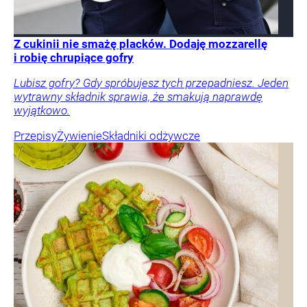
Z cukinii nie smażę placków. Dodaję mozzarellę
i robię chrupiące gofry
Lubisz gofry? Gdy spróbujesz tych przepadniesz. Jeden
wytrawny składnik sprawia, że smakują naprawdę
wyjątkowo.
Przepisy
Żywienie
Składniki odżywcze