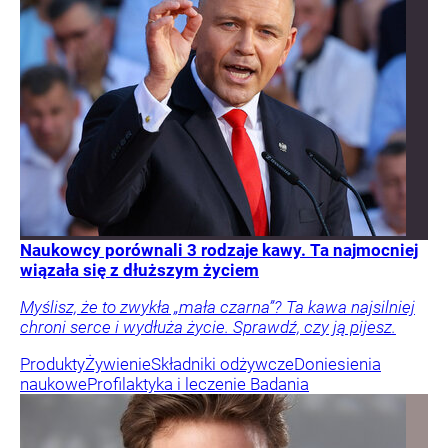
Naukowcy porównali 3 rodzaje kawy. Ta najmocniej
wiązała się z dłuższym życiem
Myślisz, że to zwykła „mała czarna”? Ta kawa najsilniej
chroni serce i wydłuża życie. Sprawdź, czy ją pijesz.
Produkty
Żywienie
Składniki odżywcze
Doniesienia
naukowe
Profilaktyka i leczenie
Badania