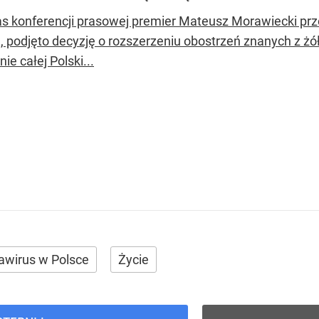
s konferencji prasowej premier Mateusz Morawiecki prze
, podjęto decyzję o rozszerzeniu obostrzeń znanych z żół
nie całej Polski...
awirus w Polsce
Życie