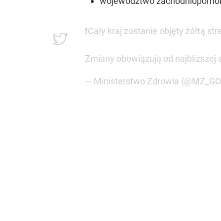
województwo zachodniopomors
❗Cały kraj zostanie objęty żółtą s
Zmiany obowiązują od najbliższej 
— Ministerstwo Zdrowia (@MZ_G