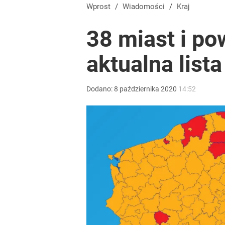
Wprost
/
Wiadomości
/
Kraj
38 miast i po
aktualna lista
Dodano:
8
października
2020
14:52