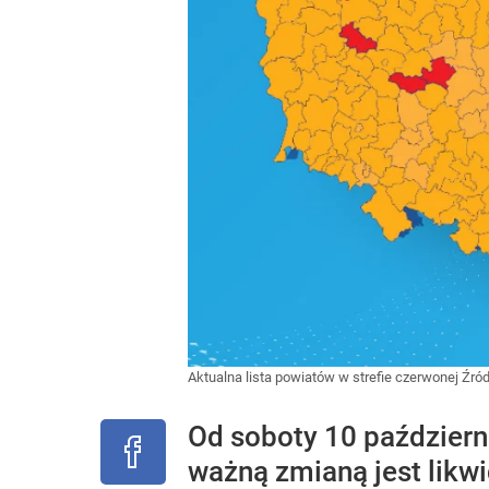
Aktualna lista powiatów w strefie czerwonej
Źród
Od soboty 10 październi
ważną zmianą jest likwi