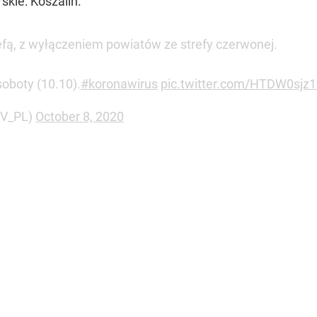
kie: Koszalin.
trefą, z wyłączeniem powiatów ze strefy czerwonej.
soboty (10.10).
#koronawirus
pic.twitter.com/HTDW0sjz
OV_PL)
October 8, 2020