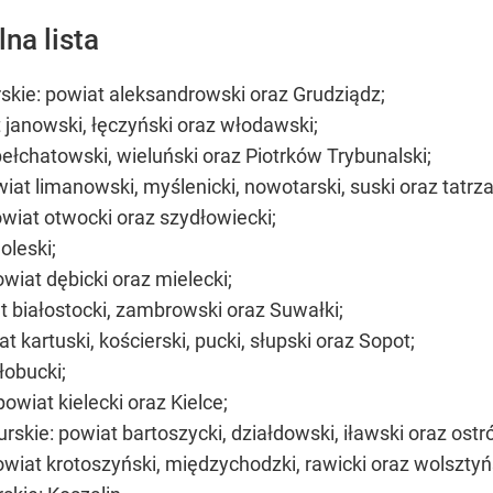
na lista
ie: powiat aleksandrowski oraz Grudziądz;
 janowski, łęczyński oraz włodawski;
łchatowski, wieluński oraz Piotrków Trybunalski;
t limanowski, myślenicki, nowotarski, suski oraz tatrza
iat otwocki oraz szydłowiecki;
oleski;
iat dębicki oraz mielecki;
 białostocki, zambrowski oraz Suwałki;
kartuski, kościerski, pucki, słupski oraz Sopot;
łobucki;
wiat kielecki oraz Kielce;
ie: powiat bartoszycki, działdowski, iławski oraz ostró
iat krotoszyński, międzychodzki, rawicki oraz wolsztyń