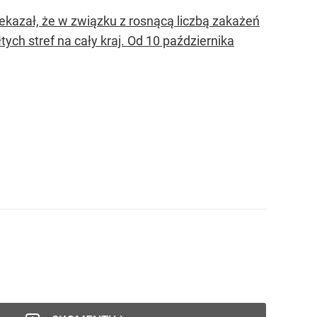
kazał, że w związku z rosnącą liczbą zakażeń
tych stref na cały kraj. Od 10 października