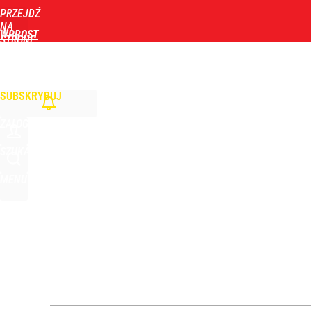
PRZEJDŹ
Udostępnij
0
Skomentuj
NA
WPROST
STRONĘ
GŁÓWNĄ
WIADOMOŚCI
POLITYKA
BIZNES
DOM
ZDROWIE
ROZRYWKA
TYGOD
SUBSKRYBUJ
ZALOGUJ
SZUKAJ
MENU