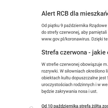
Alert RCB dla mieszkań
Od piątku 9 października Rządow
do strefy czerwonej, aby pamiętal
www.gov.pl/koronawirus. Dzięki t
Strefa czerwona - jakie
W strefie czerwonej obowiązuje m.
rozrywki. W siłowniach określono l
obiektach kultu dopuszczalne jest 
uroczystościach rodzinnych i w we
będzie zakrywania nosa i ust.
Od 10 października strefa żółta z