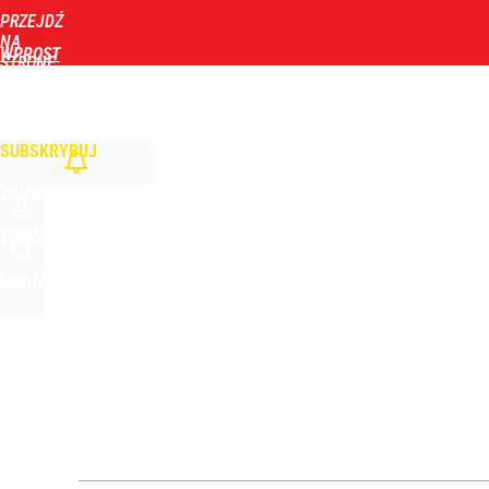
PRZEJDŹ
Udostępnij
0
Skomentuj
NA
WPROST
STRONĘ
GŁÓWNĄ
WIADOMOŚCI
POLITYKA
BIZNES
DOM
ZDROWIE
ROZRYWKA
TYGOD
Nagły zwrot ws. Ukrainy. Sytuacja zrobiła się dra
SUBSKRYBUJ
2
ZALOGUJ
Zełenski mógłby stracić władzę? Najnowszy sonda
SZUKAJ
MENU
1
Dron nad lotniskiem to nie incydent. Wojna hybr
dodaj