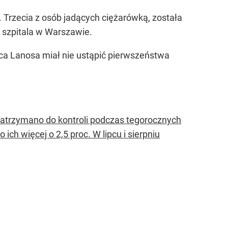
 Trzecia z osób jadących ciężarówką, została
szpitala w Warszawie.
wca Lanosa miał nie ustąpić pierwszeństwa
zatrzymano do kontroli podczas tegorocznych
ch więcej o 2,5 proc. W lipcu i sierpniu