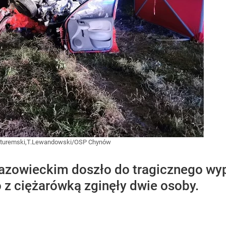
turemski,T.Lewandowski/OSP Chynów
azowieckim doszło do tragicznego wyp
 ciężarówką zginęły dwie osoby.