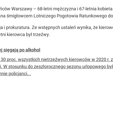
ców Warszawy – 68-letni mężczyzna i 67-letnia kobieta.
wana śmigłowcem Lotniczego Pogotowia Ratunkowego do 
ja i prokuratura. Ze wstępnych ustaleń wynika, że kiero
etni kierowca był trzeźwy.
j sięgają po alkohol
 30 proc. wszystkich nietrzeźwych kierowców w 2020 r. 
i. W stosunku do zeszłorocznego sezonu urlopowego było i
nie policjanci...