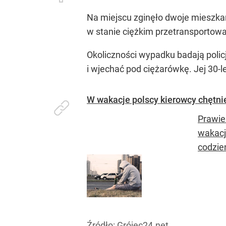
Na miejscu zginęło dwoje mieszkań
w stanie ciężkim przetransporto
Okoliczności wypadku badają polic
i wjechać pod ciężarówkę. Jej 30-l
W wakacje polscy kierowcy chętnie
Prawie
wakacj
codzien
Źródło:
Grójec24.net