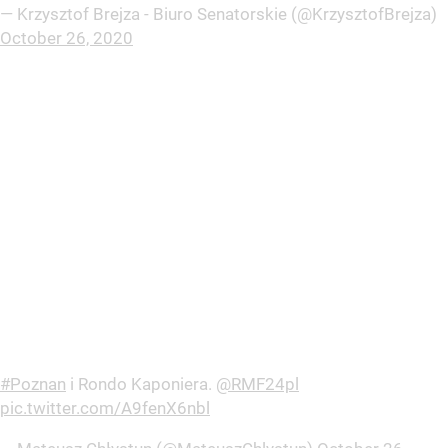
— Krzysztof Brejza - Biuro Senatorskie (@KrzysztofBrejza)
October 26, 2020
#Poznan
i Rondo Kaponiera.
@RMF24pl
pic.twitter.com/A9fenX6nbl