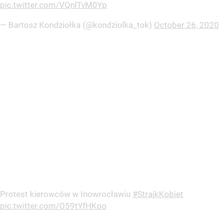
pic.twitter.com/VQnlTvM0Yp
— Bartosz Kondziołka (@kondziolka_tok)
October 26, 2020
Protest kierowców w Inowrocławiu
#StrajkKobiet
pic.twitter.com/O59tYfHKoo