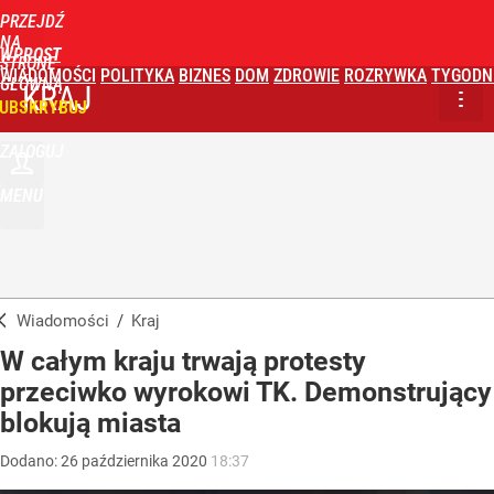
PRZEJDŹ
NA
WPROST
STRONĘ
WIADOMOŚCI
POLITYKA
BIZNES
DOM
ZDROWIE
ROZRYWKA
TYGODN
GŁÓWNĄ
KRAJ
UBSKRYBUJ
ZALOGUJ
MENU
Wiadomości
/
Kraj
W całym kraju trwają protesty
przeciwko wyrokowi TK. Demonstrujący
blokują miasta
Dodano:
26
października
2020
18:37