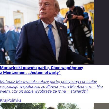
Morawiecki powoła partię. Chce współpracy
z Mentzenem. „Jestem otwarty”
Mateusz Morawiecki założy partię polityczną i chciałby
rozpocząć współpracę ze Sławomirem Mentzenem. – Nie
wiem, czy on sobie wyobraża ze mną – stwierdził.
Kraj
Polityka