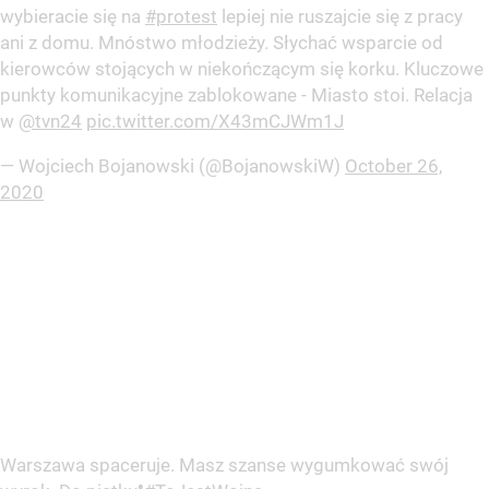
wybieracie się na
#protest
lepiej nie ruszajcie się z pracy
ani z domu. Mnóstwo młodzieży. Słychać wsparcie od
kierowców stojących w niekończącym się korku. Kluczowe
punkty komunikacyjne zablokowane - Miasto stoi. Relacja
w
@tvn24
pic.twitter.com/X43mCJWm1J
— Wojciech Bojanowski (@BojanowskiW)
October 26,
2020
Warszawa spaceruje. Masz szanse wygumkować swój