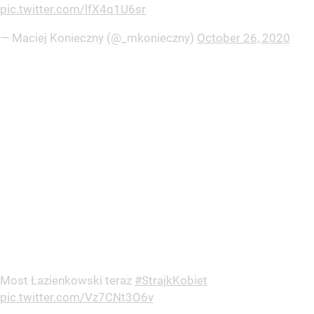
pic.twitter.com/lfX4q1U6sr
— Maciej Konieczny (@_mkonieczny)
October 26, 2020
Most Łazienkowski teraz
#StrajkKobiet
pic.twitter.com/Vz7CNt3O6v