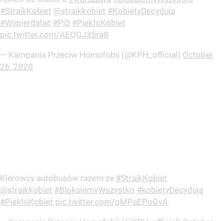
#StrajkKobiet
@strajkkobiet
#KobietyDecydują
#Wypierdalać
#PiS
#PiekłoKobiet
pic.twitter.com/AEQGJ35ra8
— Kampania Przeciw Homofobii (@KPH_official)
October
26, 2020
Kierowcy autobusów razem ze
#StrajkKobiet
@strajkkobiet
#BlokujemyWszystko
#kobietyDecydują
#PiekłoKobiet
pic.twitter.com/gMPaEPoGvA