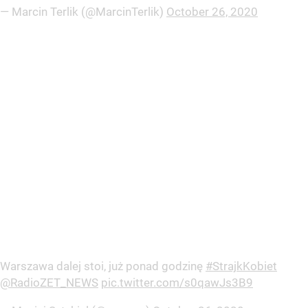
— Marcin Terlik (@MarcinTerlik)
October 26, 2020
Warszawa dalej stoi, już ponad godzinę
#StrajkKobiet
@RadioZET_NEWS
pic.twitter.com/s0qawJs3B9