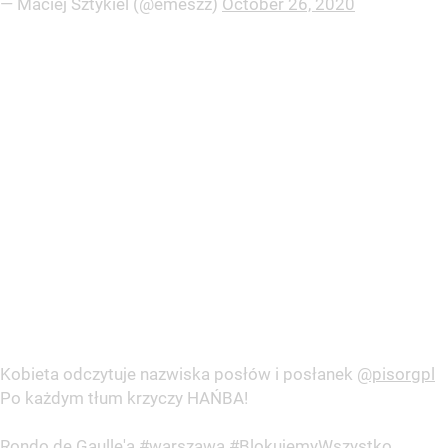
— Maciej Sztykiel (@emeszz)
October 26, 2020
Kobieta odczytuje nazwiska posłów i posłanek
@pisorgpl
Po każdym tłum krzyczy HAŃBA!
Rondo de Gaulle'a
#warszawa
#BlokujemyWszystko