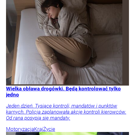
Wielka obława drogówki. Będą kontrolować tylko
jedno
Jeden dzień. Tysiące kontroli, mandatów i punktów
karnych. Policja zaplanowała akcję kontroli kierowców.
Od rana posypią się mandaty.
Motoryzacja
Kraj
Życie