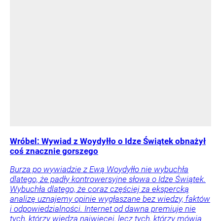
Wróbel: Wywiad z Woydyłło o Idze Świątek obnażył
coś znacznie gorszego
Burza po wywiadzie z Ewą Woydyłło nie wybuchła
dlatego, że padły kontrowersyjne słowa o Idze Świątek.
Wybuchła dlatego, że coraz częściej za ekspercką
analizę uznajemy opinie wygłaszane bez wiedzy, faktów
i odpowiedzialności. Internet od dawna premiuje nie
tych, którzy wiedzą najwięcej, lecz tych, którzy mówią