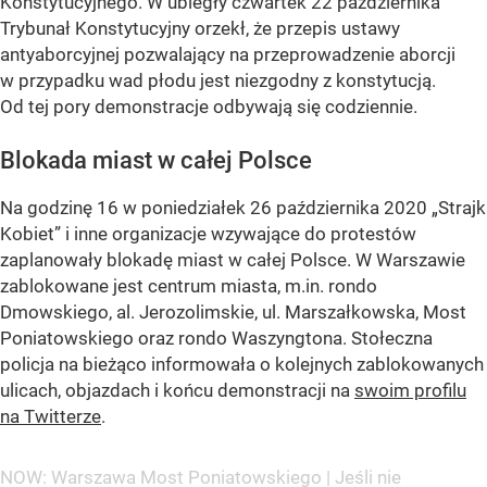
Konstytucyjnego. W ubiegły czwartek 22 października
Trybunał Konstytucyjny orzekł, że przepis ustawy
antyaborcyjnej pozwalający na przeprowadzenie aborcji
w przypadku wad płodu jest niezgodny z konstytucją.
Od tej pory demonstracje odbywają się codziennie.
Blokada miast w całej Polsce
Na godzinę 16 w poniedziałek 26 października 2020 „Strajk
Kobiet” i inne organizacje wzywające do protestów
zaplanowały blokadę miast w całej Polsce. W Warszawie
zablokowane jest centrum miasta, m.in. rondo
Dmowskiego, al. Jerozolimskie, ul. Marszałkowska, Most
Poniatowskiego oraz rondo Waszyngtona. Stołeczna
policja na bieżąco informowała o kolejnych zablokowanych
ulicach, objazdach i końcu demonstracji na
swoim profilu
na Twitterze
.
NOW: Warszawa Most Poniatowskiego | Jeśli nie