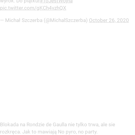
wyrok. Do piątku❗️
#ToJestWojna
pic.twitter.com/gKCh4vzhQX
— Michał Szczerba (@MichalSzczerba)
October 26, 2020
Blokada na Rondzie de Gaulla nie tylko trwa, ale sie
rozkręca. Jak to mawiają No pyro, no party.