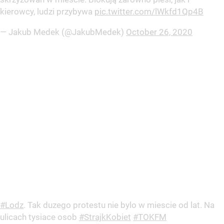
kierowcy, ludzi przybywa
pic.twitter.com/lWkfd1Qp4B
— Jakub Medek (@JakubMedek)
October 26, 2020
#Lodz
. Tak duzego protestu nie bylo w miescie od lat. Na
ulicach tysiace osob
#StrajkKobiet
#TOKFM