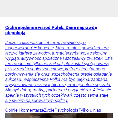
Cicha epidemia wśród Polek. Dane naprawdę
niepokoją
Jeszcze kilkanaście lat temu mówiło się o
„superwoman” – kobiecie, która miała z powodzeniem
łączyć karierę zawodową, macierzyństwo, atrakcyjny
wygląd, aktywność społeczną i szczęśliwy związek. Dziś
ten model nie tylko nie zniknął, ale został spotęgowany
przez media społecznościowe, kulturę nieustannego
porównywania się oraz wszechobecną presję osiągania
sukcesu. Współczesna Polka ma być piękna, zadbana,
wysportowana, przedsiębiorcza, emocjonalnie dojrzała.
Ma być dobrą matką, partnerką i przyjaciółką. A jeśli nie
spełnia wszystkich tych oczekiwań, często sama staje
się swoim najsurowszym sędzią.
Opinie i komentarze
Życie
Psychologia
Tylko u Nas