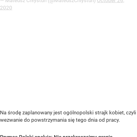
— Mateusz Chłystun (@MateuszChlystun)
October 26,
2020
Na środę zaplanowany jest ogólnopolski strajk kobiet, czyli
wezwanie do powstrzymania się tego dnia od pracy.