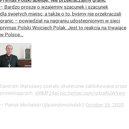
Prymas Polski apeluje: Nie przekraczajmy granic
– Bardzo proszę o wzajemny szacunek i szacunek
dla świętych miejsc, a także o to, byśmy nie przekraczali
granic – powiedział na nagraniu udostępnionym w sieci
prymas Polski Wojciech Polak. Jest to reakcja na trwające
w Polsce...
Centrum Warszawy zostało skutecznie zablokowane przez
protestujących.
@RMF24pl
pic.twitter.com/g4zsNJW9xm
— Patryk Michalski (@patrykmichalski)
October 26, 2020