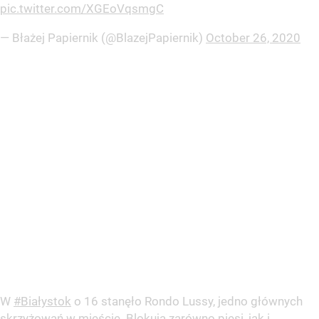
pic.twitter.com/XGEoVqsmgC
— Błażej Papiernik (@BlazejPapiernik)
October 26, 2020
W
#Białystok
o 16 stanęło Rondo Lussy, jedno głównych
skrzyżowań w mieście. Blokują zarówno piesi, jak i