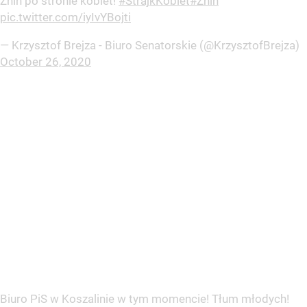
Żnin po stronie kobiet!
#StrajkKobiet
#Żnin
pic.twitter.com/iyIvYBojti
— Krzysztof Brejza - Biuro Senatorskie (@KrzysztofBrejza)
October 26, 2020
Biuro PiS w Koszalinie w tym momencie! Tłum młodych!