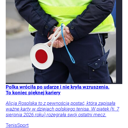
Polka wróciła po udarze i nie kryła wzruszenia.
To koniec pięknej kariery
Alicja Rosolska to z pewnością postać, która zapisała
ważne karty w dziejach polskiego tenisa. W piątek (tj. 7
sierpnia 2026 roku) rozegrała swój ostatni mecz.
Tenis
Sport