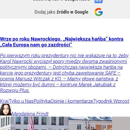
Dodaj jako
źródło w Google
Wrze po roku Nawrockiego. „Największa hańba” kontra
„Cała Europa nam go zazdrości”
Po pierwszym roku prezydentury nic nie wskazuje na to, żeby
Karol Nawrocki wyciszył spory między dwoma zwaśnionymi
politycznymi obozami. – Dotychczas największą hańbą na
karcie jego prezydentury jest chyba zawetowanie SAFE –
ocenia Mariusz Witczak z KO. – Mamy głowę państwa, z
której możemy być dumni – kontruje Marek Jakubiak z
Rozwoju Plus.
Kraj
Tylko u Nas
Polityka
Opinie i komentarze
Tygodnik Wprost
Magdalena
Frindt