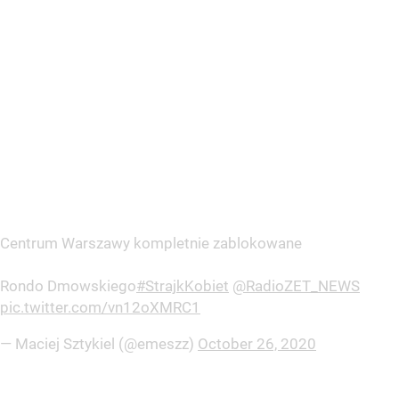
Centrum Warszawy kompletnie zablokowane
Rondo Dmowskiego
#StrajkKobiet
@RadioZET_NEWS
pic.twitter.com/vn12oXMRC1
— Maciej Sztykiel (@emeszz)
October 26, 2020