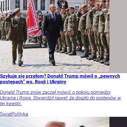
Szykuje się przełom? Donald Trump mówił o „pewnych
postępach” ws. Rosji i Ukrainy
Donald Trump znów zaczął mówić o pokoju pomiędzy
Ukrainą i Rosją. Stwierdził nawet, że doszło do postępów w
tej kwestii.
Świat
Polityka