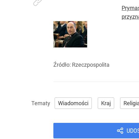
Prymas
przyzn
Źródło:
Rzeczpospolita
Wiadomości
Kraj
Religi
UDO