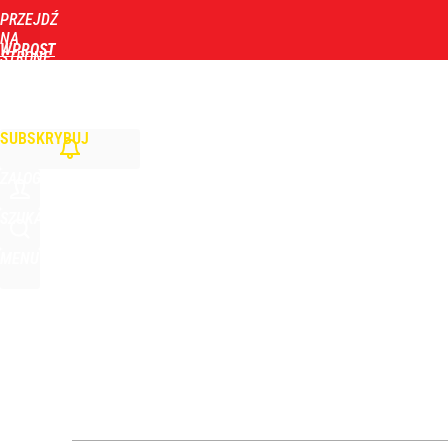
PRZEJDŹ
Udostępnij
1
Skomentuj
NA
WPROST
STRONĘ
GŁÓWNĄ
WIADOMOŚCI
POLITYKA
BIZNES
DOM
ZDROWIE
ROZRYWKA
TYGOD
Nawrocki ma szansę na drugą kadencję? Tak ocenil
SUBSKRYBUJ
11
ZALOGUJ
Jak Ewa Woydyłło z terapeutki stała się influence
SZUKAJ
MENU
2
„Nie chodzi o zemstę”. Mocny apel w sprawie ofiar 
dodaj