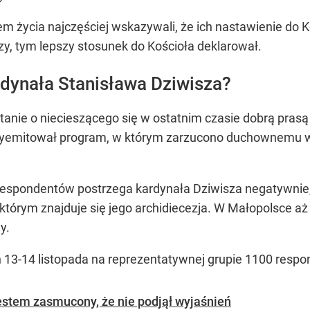
m życia najczęściej wskazywali, że ich nastawienie do Ko
szy, tym lepszy stosunek do Kościoła deklarował.
rdynała Stanisława Dziwisza?
tanie o niecieszącego się w ostatnim czasie dobrą pras
yemitował program, w którym zarzucono duchownemu wie
 respondentów postrzega kardynała Dziwisza negatywnie,
órym znajduje się jego archidiecezja. W Małopolsce aż 
y.
13-14 listopada na reprezentatywnej grupie 1100 resp
estem zasmucony, że nie podjął wyjaśnień