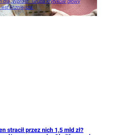
 dla „Wprost”. Grupa krytyków głowy
est liczniejsza.
na
Frindt
en stracił przez nich 1,5 mld zł?