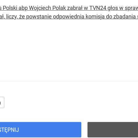
 Polski abp Wojciech Polak zabrał w TVN24 głos w spraw
ał, liczy, że powstanie odpowiednia komisja do zbadania
a
STĘPNIJ