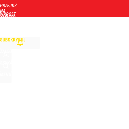
PRZEJDŹ
Udostępnij
NA
WPROST
STRONĘ
GŁÓWNĄ
WIADOMOŚCI
POLITYKA
BIZNES
DOM
ZDROWIE
ROZRYWKA
TYGOD
Nagły zwrot ws. Ukrainy. Sytuacja zrobiła się dra
SUBSKRYBUJ
2
ZALOGUJ
Zełenski mógłby stracić władzę? Najnowszy sonda
SZUKAJ
MENU
1
Dron nad lotniskiem to nie incydent. Wojna hybr
dodaj