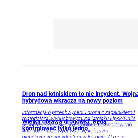
Dron nad lotniskiem to nie incydent. Wojn
hybrydowa wkracza na nowy poziom
Informacja o przechwyceniu drona z zapalnikiem i
materiałami wybuchowymi na lotnisku Lipsk/Halle,
Wielka obława drogówki. Będą
w pobliżu ukraińskiego samolotu transportowego
kontrolować tylko jedno
Antonow, może wydawać się kolejnym
niepokojącym incydentem w Europie. W mojej