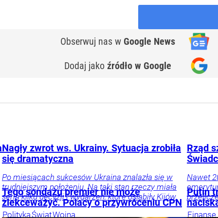
Obserwuj nas
w
Google News
Dodaj jako
źródło w Google
a
Nagły zwrot ws. Ukrainy. Sytuacja zrobiła
Rząd s
się dramatyczna
Świadc
Po miesiącach sukcesów Ukraina znalazła się w
Nawet 20
trudniejszym położeniu. Na taki stan rzeczy miała
emerytur
Tego sondażu premier nie może
Putin t
seria kilku decyzji i wydarzeń, które osłabiły Kijów.
przelicz
zlekceważyć. Polacy o przywróceniu CPN
nacisk
Polityka
Świat
Wojna
Finanse 