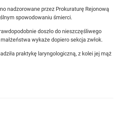
t ono nadzorowane przez Prokuraturę Rejonową
umyślnym spowodowaniu śmierci.
 prawdopodobnie doszło do nieszczęśliwego
i małżeństwa wykaże dopiero sekcja zwłok.
dziła praktykę laryngologiczną, z kolei jej mąż