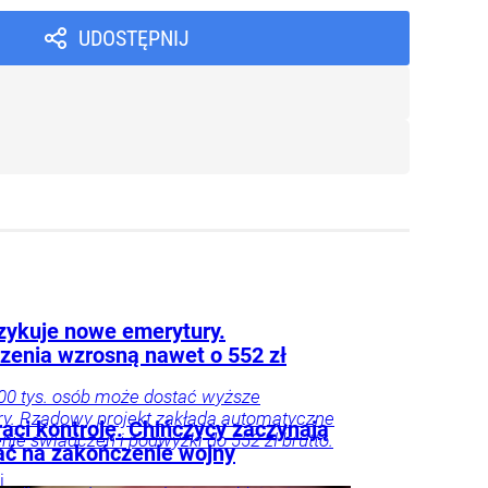
UDOSTĘPNIJ
zykuje nowe emerytury.
zenia wzrosną nawet o 552 zł
0 tys. osób może dostać wyższe
y. Rządowy projekt zakłada automatyczne
raci kontrolę. Chińczycy zaczynają
enie świadczeń i podwyżki do 552 zł brutto.
ać na zakończenie wojny
i