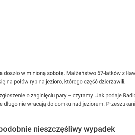
ia doszło w minioną sobotę. Małżeństwo 67-latków z I
ię na połów ryb na jezioro, którego część dzierżawili.
zgłoszenie o zaginięciu pary – czytamy. Jak podaje Radi
wie długo nie wracają do domku nad jeziorem. Przeszukanie
opodobnie nieszczęśliwy wypadek