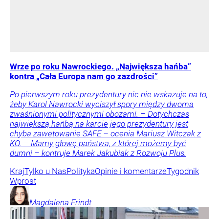
Wrze po roku Nawrockiego. „Największa hańba”
kontra „Cała Europa nam go zazdrości”
Po pierwszym roku prezydentury nic nie wskazuje na to,
żeby Karol Nawrocki wyciszył spory między dwoma
zwaśnionymi politycznymi obozami. – Dotychczas
największą hańbą na karcie jego prezydentury jest
chyba zawetowanie SAFE – ocenia Mariusz Witczak z
KO. – Mamy głowę państwa, z której możemy być
dumni – kontruje Marek Jakubiak z Rozwoju Plus.
Kraj
Tylko u Nas
Polityka
Opinie i komentarze
Tygodnik
Wprost
Magdalena
Frindt