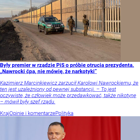
Były premier w rządzie PiS o próbie otrucia prezydenta.
„Nawrocki ćpa, nie mówię, że narkotyki”
Kazimierz Marcinkiewicz zarzucił Karolowi Nawrockiemu, że
ten jest uzależniony od pewnej substancji. – To jest
oczywiste, że człowiek może przedawkować, także nikotynę
– mówił były szef rządu.
Kraj
Opinie i komentarze
Polityka