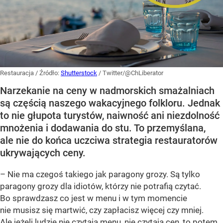
Restauracja
/ Źródło:
Shutterstock
/
Twitter/@ChLiberator
Narzekanie na ceny w nadmorskich smażalniach
są częścią naszego wakacyjnego folkloru. Jednak
to nie głupota turystów, naiwność ani niezdolność
mnożenia i dodawania do stu. To przemyślana,
ale nie do końca uczciwa strategia restauratorów
ukrywających ceny.
– Nie ma czegoś takiego jak paragony grozy. Są tylko
paragony grozy dla idiotów, którzy nie potrafią czytać.
Bo sprawdzasz co jest w menu i w tym momencie
nie musisz się martwić, czy zapłacisz więcej czy mniej.
Ale jeżeli ludzie nie czytają menu, nie czytają cen, to potem