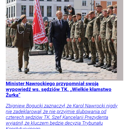
Minister Nawrockiego przypomniał swoją
wypowiedź ws. sędziów TK. „Wielkie kłamstwo
Żurka”
Zbigniew Bogucki zaznaczył, że Karol Nawrocki nigdy
nie zadeklarował, że nie przyjmie ślubowania od
czterech sędziów TK. Szef Kancelarii Prezydenta
wyjaśnił, że kluczem będzie decyzja Trybunału
Konstytucyjnego.