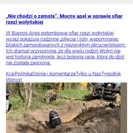
„Nie chodzi o zemstę”. Mocny apel w sprawie ofiar
rzezi wołyńskiej
W Buenos Aires potomkowie ofiar rzezi wołyńskiej
wciąż pokazują rodzinne zdjęcia i listy, wspominając
bliskich zamordowanych z niezwykłym okrucieństwem.
Ich dramat przypomina, że dla wielu rodzin Wołyń nie
jest historią zamkniętą, lecz bolesną raną, która do dziś
nie została zagojona.
Kraj
Polityka
Opinie i komentarze
Tylko u Nas
Tygodnik
Wprost