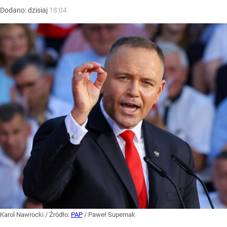
Dodano:
dzisiaj
18:04
Karol Nawrocki
/ Źródło:
PAP
/
Paweł Supernak