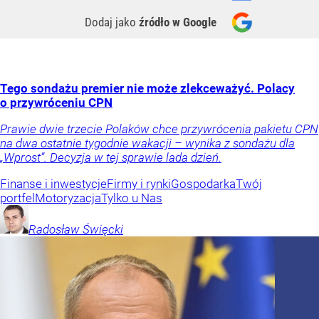
Dodaj jako
źródło w Google
Tego sondażu premier nie może zlekceważyć. Polacy
o przywróceniu CPN
Prawie dwie trzecie Polaków chce przywrócenia pakietu CPN
na dwa ostatnie tygodnie wakacji – wynika z sondażu dla
„Wprost”. Decyzja w tej sprawie lada dzień.
Finanse i inwestycje
Firmy i rynki
Gospodarka
Twój
portfel
Motoryzacja
Tylko u Nas
Radosław
Święcki