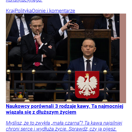
Kraj
Polityka
Opinie i komentarze
Naukowcy porównali 3 rodzaje kawy. Ta najmocniej
wiązała się z dłuższym życiem
Myślisz, że to zwykła „mała czarna”? Ta kawa najsilniej
chroni serce i wydłuża życie. Sprawdź, czy ją pijesz.