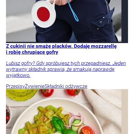
Z cukinii nie smażę placków. Dodaję mozzarellę
i robię chrupiące gofry
Lubisz gofry? Gdy spróbujesz tych przepadniesz. Jeden
wytrawny składnik sprawia, że smakują naprawdę
wyjątkowo.
Przepisy
Żywienie
Składniki odżywcze