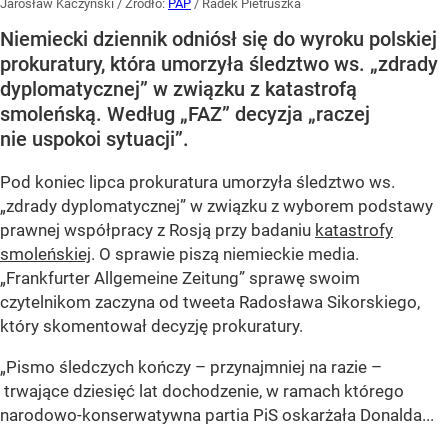
Jarosław Kaczyński
/ Źródło:
PAP
/
Radek Pietruszka
Niemiecki dziennik odniósł się do wyroku polskiej
prokuratury, która umorzyła śledztwo ws. „zdrady
dyplomatycznej” w związku z katastrofą
smoleńską. Według „FAZ” decyzja „raczej
nie uspokoi sytuacji”.
Pod koniec lipca prokuratura umorzyła śledztwo ws.
„zdrady dyplomatycznej” w związku z wyborem podstawy
prawnej współpracy z Rosją przy badaniu
katastrofy
smoleńskiej
. O sprawie piszą niemieckie media.
„Frankfurter Allgemeine Zeitung” sprawę swoim
czytelnikom zaczyna od tweeta Radosława Sikorskiego,
który skomentował decyzję prokuratury.
„Pismo śledczych kończy – przynajmniej na razie –
trwające dziesięć lat dochodzenie, w ramach którego
narodowo-konserwatywna partia PiS oskarżała Donalda...