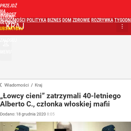
PRZEJDŹ
NA
WPROST
STRONĘ
WIADOMOŚCI
POLITYKA
BIZNES
DOM
ZDROWIE
ROZRYWKA
TYGODN
GŁÓWNĄ
KRAJ
UBSKRYBUJ
ZALOGUJ
MENU
Wiadomości
/
Kraj
„Łowcy cieni” zatrzymali 40-letniego
Alberto C., członka włoskiej mafii
Dodano:
18
grudnia
2020
8:05