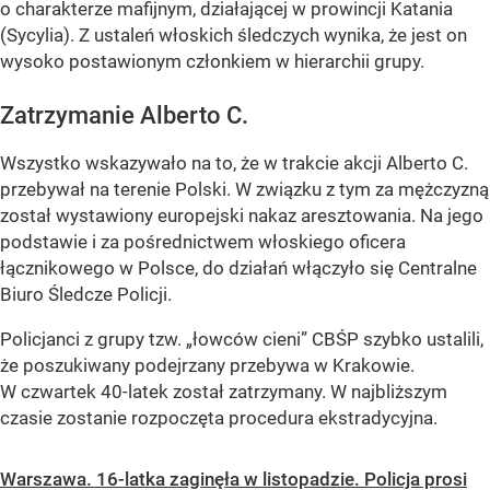
o charakterze mafijnym, działającej w prowincji Katania
(Sycylia). Z ustaleń włoskich śledczych wynika, że jest on
wysoko postawionym członkiem w hierarchii grupy.
Zatrzymanie Alberto C.
Wszystko wskazywało na to, że w trakcie akcji Alberto C.
przebywał na terenie Polski. W związku z tym za mężczyzną
został wystawiony europejski nakaz aresztowania. Na jego
podstawie i za pośrednictwem włoskiego oficera
łącznikowego w Polsce, do działań włączyło się Centralne
Biuro Śledcze Policji.
Policjanci z g
rupy tzw.
„łowców cieni”
CBŚP szybko ustalili,
że poszukiwany podejrzany przebywa w Krakowie.
W czwartek 40-latek został zatrzymany. W najbliższym
czasie zostanie rozpoczęta procedura ekstradycyjna.
Warszawa. 16-latka zaginęła w listopadzie. Policja prosi