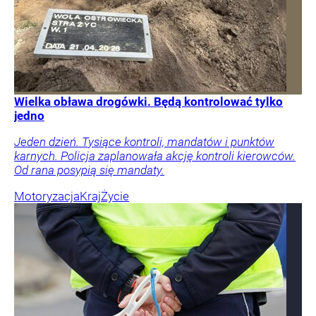
Wielka obława drogówki. Będą kontrolować tylko
jedno
Jeden dzień. Tysiące kontroli, mandatów i punktów
karnych. Policja zaplanowała akcję kontroli kierowców.
Od rana posypią się mandaty.
Motoryzacja
Kraj
Życie